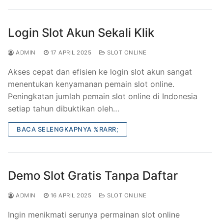
Login Slot Akun Sekali Klik
ADMIN
17 APRIL 2025
SLOT ONLINE
Akses cepat dan efisien ke login slot akun sangat
menentukan kenyamanan pemain slot online.
Peningkatan jumlah pemain slot online di Indonesia
setiap tahun dibuktikan oleh…
BACA SELENGKAPNYA %RARR;
Demo Slot Gratis Tanpa Daftar
ADMIN
16 APRIL 2025
SLOT ONLINE
Ingin menikmati serunya permainan slot online