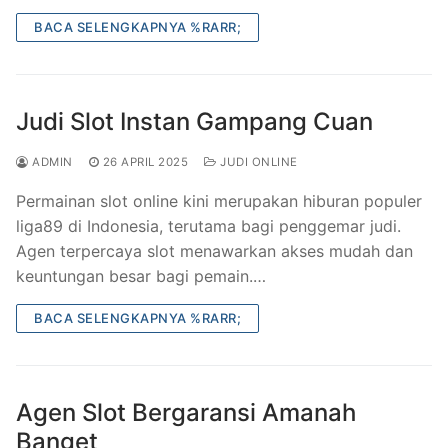
BACA SELENGKAPNYA %RARR;
Judi Slot Instan Gampang Cuan
ADMIN
26 APRIL 2025
JUDI ONLINE
Permainan slot online kini merupakan hiburan populer
liga89 di Indonesia, terutama bagi penggemar judi.
Agen terpercaya slot menawarkan akses mudah dan
keuntungan besar bagi pemain.…
BACA SELENGKAPNYA %RARR;
Agen Slot Bergaransi Amanah
Banget