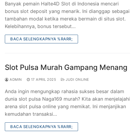
Banyak pemain Halte4D Slot di Indonesia mencari
bonus slot deposit yang menarik. Ini dianggap sebagai
tambahan modal ketika mereka bermain di situs slot.
Kelebihannya, bonus tersebut…
BACA SELENGKAPNYA %RARR;
Slot Pulsa Murah Gampang Menang
ADMIN
17 APRIL 2025
JUDI ONLINE
Anda ingin mengungkap rahasia sukses besar dalam
dunia slot pulsa Naga169 murah? Kita akan menjelajahi
arena slot pulsa online yang memikat. Ini menjanjikan
kemudahan transaksi…
BACA SELENGKAPNYA %RARR;