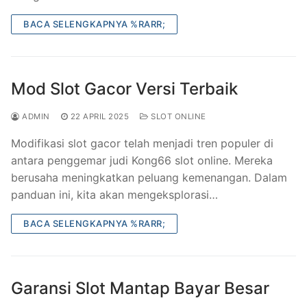
BACA SELENGKAPNYA %RARR;
Mod Slot Gacor Versi Terbaik
ADMIN
22 APRIL 2025
SLOT ONLINE
Modifikasi slot gacor telah menjadi tren populer di
antara penggemar judi Kong66 slot online. Mereka
berusaha meningkatkan peluang kemenangan. Dalam
panduan ini, kita akan mengeksplorasi…
BACA SELENGKAPNYA %RARR;
Garansi Slot Mantap Bayar Besar