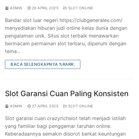
ADMIN
29 APRIL 2025
SLOT ONLINE
Bandar slot luar negeri https://clubgenerales.com/
menyediakan hiburan judi online kelas dunia dengan
pengalaman unik. Situs slot terbaik menawarkan
bermacam permainan slot terbaru, dipenuhi dengan
tema…
BACA SELENGKAPNYA %RARR;
Slot Garansi Cuan Paling Konsisten
ADMIN
27 APRIL 2025
SLOT ONLINE
Slot garansi cuan crazyrichslot telah menjadi istilah
yang familiar bagi penggemar taruhan online.
Keberadaannya semakin disorot berkat keuntungan