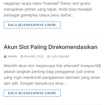
nagaplay tanpa risiko finansial? Demo slot gratis
merupakan pilihan yang tepat. Anda bisa menjajal
berbagai gameplay tanpa perlu daftar…
BACA SELENGKAPNYA %RARR;
Akun Slot Paling Direkomendasikan
ADMIN
16 APRIL 2025
JUDI ONLINE
Memilih akun slot terpercaya link alternatif livesport88
adalah langkah penting bagi penggemar judi online
yang ingin menikmati pengalaman bermain yang aman
dan adil. Dengan banyaknya situs…
BACA SELENGKAPNYA %RARR;