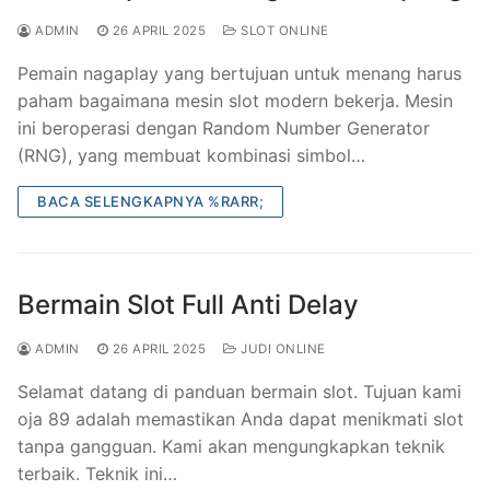
ADMIN
26 APRIL 2025
SLOT ONLINE
Pemain nagaplay yang bertujuan untuk menang harus
paham bagaimana mesin slot modern bekerja. Mesin
ini beroperasi dengan Random Number Generator
(RNG), yang membuat kombinasi simbol…
BACA SELENGKAPNYA %RARR;
Bermain Slot Full Anti Delay
ADMIN
26 APRIL 2025
JUDI ONLINE
Selamat datang di panduan bermain slot. Tujuan kami
oja 89 adalah memastikan Anda dapat menikmati slot
tanpa gangguan. Kami akan mengungkapkan teknik
terbaik. Teknik ini…