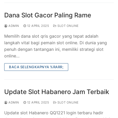
Dana Slot Gacor Paling Rame
ADMIN
12 APRIL 2025
SLOT ONLINE
Memilih dana slot qris gacor yang tepat adalah
langkah vital bagi pemain slot online. Di dunia yang
penuh dengan tantangan ini, memiliki strategi slot
online…
BACA SELENGKAPNYA %RARR;
Update Slot Habanero Jam Terbaik
ADMIN
12 APRIL 2025
SLOT ONLINE
Update slot Habanero QQ1221 login terbaru hadir