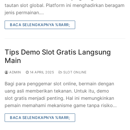
tautan slot global. Platform ini menghadirkan beragam
jenis permainan.…
BACA SELENGKAPNYA %RARR;
Tips Demo Slot Gratis Langsung
Main
ADMIN
14 APRIL 2025
SLOT ONLINE
Bagi para penggemar slot online, bermain dengan
uang asli memberikan tekanan. Untuk itu, demo
slot gratis menjadi penting. Hal ini memungkinkan
pemain memahami mekanisme game tanpa risiko…
BACA SELENGKAPNYA %RARR;