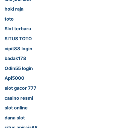
hoki raja
toto
Slot terbaru
SITUS TOTO
cipit88 login
badak178
Odin55 login
Api5000
slot gacor 777
casino resmi
slot online
dana slot
situs apiraja88