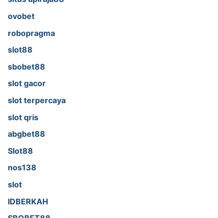
ovobet
robopragma
slot88
sbobet88
slot gacor
slot terpercaya
slot qris
abgbet88
Slot88
nos138
slot
IDBERKAH