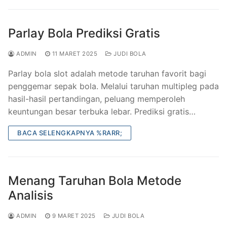
Parlay Bola Prediksi Gratis
ADMIN
11 MARET 2025
JUDI BOLA
Parlay bola slot adalah metode taruhan favorit bagi
penggemar sepak bola. Melalui taruhan multipleg pada
hasil-hasil pertandingan, peluang memperoleh
keuntungan besar terbuka lebar. Prediksi gratis…
BACA SELENGKAPNYA %RARR;
Menang Taruhan Bola Metode
Analisis
ADMIN
9 MARET 2025
JUDI BOLA