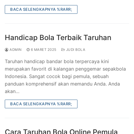
BACA SELENGKAPNYA %RARR;
Handicap Bola Terbaik Taruhan
ADMIN
6 MARET 2025
JUDI BOLA
Taruhan handicap bandar bola terpercaya kini
merupakan favorit di kalangan penggemar sepakbola
Indonesia. Sangat cocok bagi pemula, sebuah
panduan komprehensif akan memandu Anda. Anda
akan…
BACA SELENGKAPNYA %RARR;
Cara Taruhan Bola Online Pemula