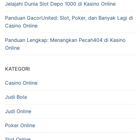
Jelajahi Dunia Slot Depo 1000 di Kasino Online
Panduan GacorUnited: Slot, Poker, dan Banyak Lagi di
Casino Online
Panduan Lengkap: Menangkan Pecah404 di Kasino
Online
KATEGORI
Casino Online
Judi Bola
Judi Online
Poker Online
Slot Online