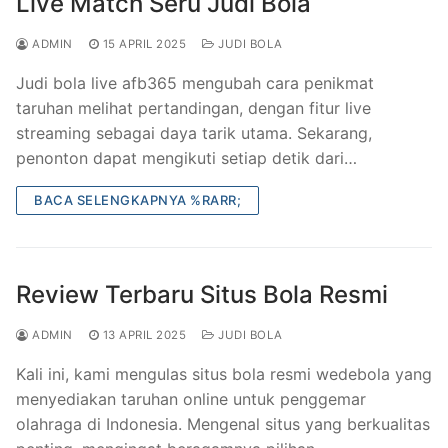
Live Match Seru Judi Bola
ADMIN
15 APRIL 2025
JUDI BOLA
Judi bola live afb365 mengubah cara penikmat
taruhan melihat pertandingan, dengan fitur live
streaming sebagai daya tarik utama. Sekarang,
penonton dapat mengikuti setiap detik dari…
BACA SELENGKAPNYA %RARR;
Review Terbaru Situs Bola Resmi
ADMIN
13 APRIL 2025
JUDI BOLA
Kali ini, kami mengulas situs bola resmi wedebola yang
menyediakan taruhan online untuk penggemar
olahraga di Indonesia. Mengenal situs yang berkualitas