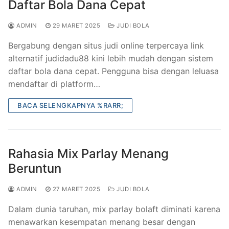
Daftar Bola Dana Cepat
ADMIN
29 MARET 2025
JUDI BOLA
Bergabung dengan situs judi online terpercaya link
alternatif judidadu88 kini lebih mudah dengan sistem
daftar bola dana cepat. Pengguna bisa dengan leluasa
mendaftar di platform…
BACA SELENGKAPNYA %RARR;
Rahasia Mix Parlay Menang
Beruntun
ADMIN
27 MARET 2025
JUDI BOLA
Dalam dunia taruhan, mix parlay bolaft diminati karena
menawarkan kesempatan menang besar dengan