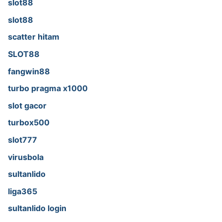
slot88
slot88
scatter hitam
SLOT88
fangwin88
turbo pragma x1000
slot gacor
turbox500
slot777
virusbola
sultanlido
liga365
sultanlido login