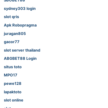
SBOBET88
sydney303 login
slot qris
Apk Robopragma
juragan805
gacor77
slot server thailand
ABGBET88 Login
situs toto
MPO17
pewe128
lapaktoto
slot online