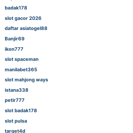
badak178
slot gacor 2026
daftar asiatogel88
Banjir69
ikon777
slot spaceman
manilabet365
slot mahjong ways
istana338
petir777
slot badak178
slot pulsa
target4d