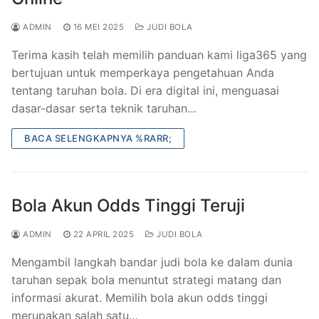
ADMIN
16 MEI 2025
JUDI BOLA
Terima kasih telah memilih panduan kami liga365 yang
bertujuan untuk memperkaya pengetahuan Anda
tentang taruhan bola. Di era digital ini, menguasai
dasar-dasar serta teknik taruhan…
BACA SELENGKAPNYA %RARR;
Bola Akun Odds Tinggi Teruji
ADMIN
22 APRIL 2025
JUDI BOLA
Mengambil langkah bandar judi bola ke dalam dunia
taruhan sepak bola menuntut strategi matang dan
informasi akurat. Memilih bola akun odds tinggi
merupakan salah satu…