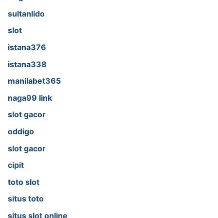
sultanlido
slot
istana376
istana338
manilabet365
naga99 link
slot gacor
oddigo
slot gacor
cipit
toto slot
situs toto
situs slot online