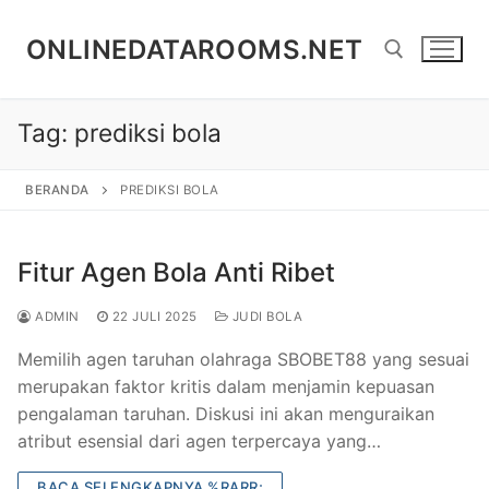
Lompat
ke
ONLINEDATAROOMS.NET
konten
Tag:
prediksi bola
Cari:
BERANDA
PREDIKSI BOLA
Fitur Agen Bola Anti Ribet
ADMIN
22 JULI 2025
JUDI BOLA
Memilih agen taruhan olahraga SBOBET88 yang sesuai
merupakan faktor kritis dalam menjamin kepuasan
pengalaman taruhan. Diskusi ini akan menguraikan
atribut esensial dari agen terpercaya yang…
BACA SELENGKAPNYA %RARR;