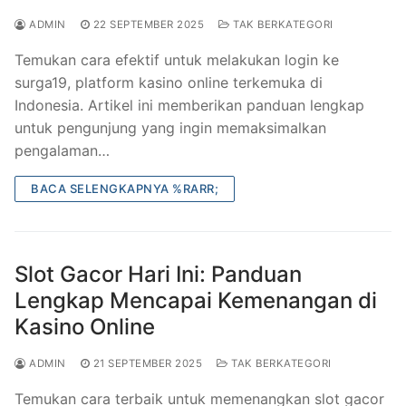
ADMIN
22 SEPTEMBER 2025
TAK BERKATEGORI
Temukan cara efektif untuk melakukan login ke
surga19, platform kasino online terkemuka di
Indonesia. Artikel ini memberikan panduan lengkap
untuk pengunjung yang ingin memaksimalkan
pengalaman…
BACA SELENGKAPNYA %RARR;
Slot Gacor Hari Ini: Panduan
Lengkap Mencapai Kemenangan di
Kasino Online
ADMIN
21 SEPTEMBER 2025
TAK BERKATEGORI
Temukan cara terbaik untuk memenangkan slot gacor