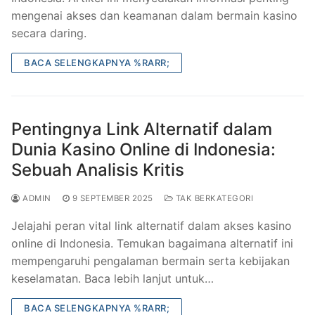
mengenai akses dan keamanan dalam bermain kasino
secara daring.
BACA SELENGKAPNYA %RARR;
Pentingnya Link Alternatif dalam
Dunia Kasino Online di Indonesia:
Sebuah Analisis Kritis
ADMIN
9 SEPTEMBER 2025
TAK BERKATEGORI
Jelajahi peran vital link alternatif dalam akses kasino
online di Indonesia. Temukan bagaimana alternatif ini
mempengaruhi pengalaman bermain serta kebijakan
keselamatan. Baca lebih lanjut untuk…
BACA SELENGKAPNYA %RARR;