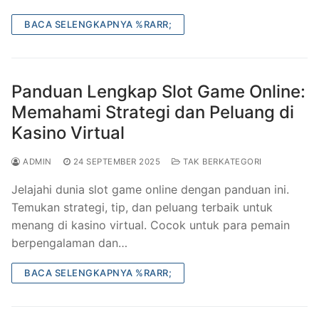
BACA SELENGKAPNYA %RARR;
Panduan Lengkap Slot Game Online:
Memahami Strategi dan Peluang di
Kasino Virtual
ADMIN
24 SEPTEMBER 2025
TAK BERKATEGORI
Jelajahi dunia slot game online dengan panduan ini.
Temukan strategi, tip, dan peluang terbaik untuk
menang di kasino virtual. Cocok untuk para pemain
berpengalaman dan…
BACA SELENGKAPNYA %RARR;