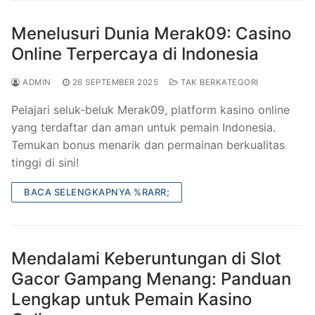
Menelusuri Dunia Merak09: Casino
Online Terpercaya di Indonesia
ADMIN
26 SEPTEMBER 2025
TAK BERKATEGORI
Pelajari seluk-beluk Merak09, platform kasino online
yang terdaftar dan aman untuk pemain Indonesia.
Temukan bonus menarik dan permainan berkualitas
tinggi di sini!
BACA SELENGKAPNYA %RARR;
Mendalami Keberuntungan di Slot
Gacor Gampang Menang: Panduan
Lengkap untuk Pemain Kasino