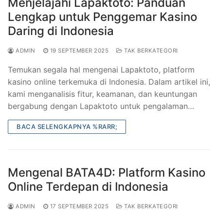
Menjelajahi Lapaktoto: Panduan
Lengkap untuk Penggemar Kasino
Daring di Indonesia
ADMIN
19 SEPTEMBER 2025
TAK BERKATEGORI
Temukan segala hal mengenai Lapaktoto, platform
kasino online terkemuka di Indonesia. Dalam artikel ini,
kami menganalisis fitur, keamanan, dan keuntungan
bergabung dengan Lapaktoto untuk pengalaman…
BACA SELENGKAPNYA %RARR;
Mengenal BATA4D: Platform Kasino
Online Terdepan di Indonesia
ADMIN
17 SEPTEMBER 2025
TAK BERKATEGORI