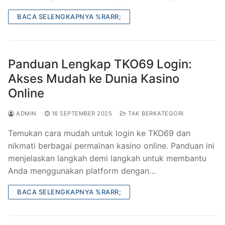
BACA SELENGKAPNYA %RARR;
Panduan Lengkap TKO69 Login:
Akses Mudah ke Dunia Kasino
Online
ADMIN
16 SEPTEMBER 2025
TAK BERKATEGORI
Temukan cara mudah untuk login ke TKO69 dan
nikmati berbagai permainan kasino online. Panduan ini
menjelaskan langkah demi langkah untuk membantu
Anda menggunakan platform dengan…
BACA SELENGKAPNYA %RARR;