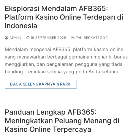
Eksplorasi Mendalam AFB365:
Platform Kasino Online Terdepan di
Indonesia
ADMIN
16 SEPTEMBER 2025
TAK BERKATEGORI
Mendalam mengenai AFB365, platform kasino online
yang menawarkan berbagai permainan menarik, bonus
menggiurkan, dan pengalaman pengguna yang tiada
banding. Temukan semua yang perlu Anda ketahui…
BACA SELENGKAPNYA %RARR;
Panduan Lengkap AFB365:
Meningkatkan Peluang Menang di
Kasino Online Terpercaya