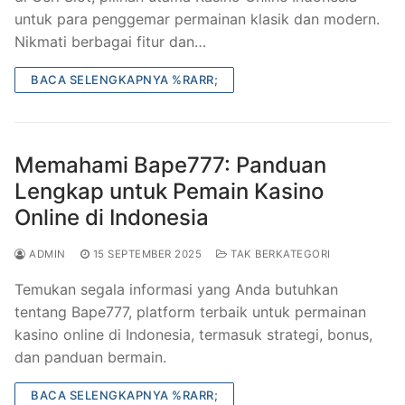
untuk para penggemar permainan klasik dan modern.
Nikmati berbagai fitur dan…
BACA SELENGKAPNYA %RARR;
Memahami Bape777: Panduan
Lengkap untuk Pemain Kasino
Online di Indonesia
ADMIN
15 SEPTEMBER 2025
TAK BERKATEGORI
Temukan segala informasi yang Anda butuhkan
tentang Bape777, platform terbaik untuk permainan
kasino online di Indonesia, termasuk strategi, bonus,
dan panduan bermain.
BACA SELENGKAPNYA %RARR;