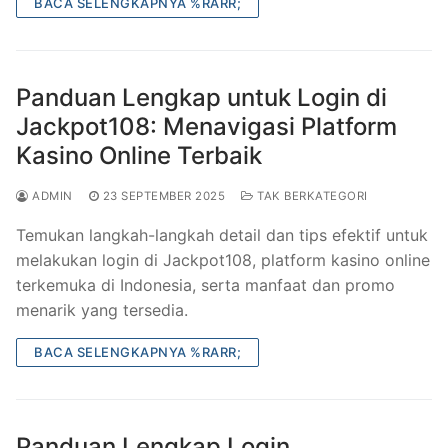
BACA SELENGKAPNYA %RARR;
Panduan Lengkap untuk Login di
Jackpot108: Menavigasi Platform
Kasino Online Terbaik
ADMIN
23 SEPTEMBER 2025
TAK BERKATEGORI
Temukan langkah-langkah detail dan tips efektif untuk
melakukan login di Jackpot108, platform kasino online
terkemuka di Indonesia, serta manfaat dan promo
menarik yang tersedia.
BACA SELENGKAPNYA %RARR;
Panduan Lengkap Login