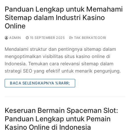
Panduan Lengkap untuk Memahami
Sitemap dalam Industri Kasino
Online
ADMIN
15 SEPTEMBER 2025
TAK BERKATEGORI
Mendalami struktur dan pentingnya sitemap dalam
mengoptimalkan visibilitas situs kasino online di
Indonesia. Temukan cara relevansi sitemap dalam
strategi SEO yang efektif untuk menarik pengunjung.
BACA SELENGKAPNYA %RARR;
Keseruan Bermain Spaceman Slot:
Panduan Lengkap untuk Pemain
Kasino Online di Indonesia