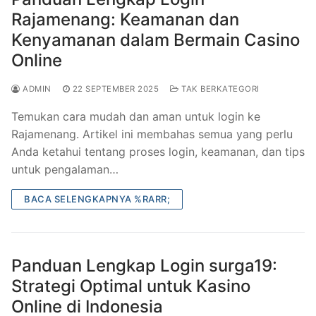
Rajamenang: Keamanan dan
Kenyamanan dalam Bermain Casino
Online
ADMIN
22 SEPTEMBER 2025
TAK BERKATEGORI
Temukan cara mudah dan aman untuk login ke
Rajamenang. Artikel ini membahas semua yang perlu
Anda ketahui tentang proses login, keamanan, dan tips
untuk pengalaman…
BACA SELENGKAPNYA %RARR;
Panduan Lengkap Login surga19:
Strategi Optimal untuk Kasino
Online di Indonesia