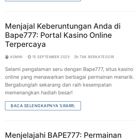
Menjajal Keberuntungan Anda di
Bape777: Portal Kasino Online
Terpercaya
ADMIN
15 SEPTEMBER 2025
TAK BERKATEGORI
Selami pengalaman seru dengan Bape777, situs kasino
online yang menawarkan berbagai permainan menarik.
Bergabunglah sekarang dan raih kesempatan
memenangkan hadiah besar!
BACA SELENGKAPNYA %RARR;
Menjelajahi BAPE777: Permainan