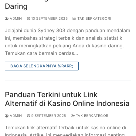
Daring
ADMIN
10 SEPTEMBER 2025
TAK BERKATEGORI
Jelajahi dunia Sydney 303 dengan panduan mendalam
ini, membahas strategi terbaik dan analisis statistik
untuk meningkatkan peluang Anda di kasino daring.
Temukan cara bermain cerdas…
BACA SELENGKAPNYA %RARR;
Panduan Terkini untuk Link
Alternatif di Kasino Online Indonesia
ADMIN
9 SEPTEMBER 2025
TAK BERKATEGORI
Temukan link alternatif terbaik untuk kasino online di
Indonesia. Artikel ini menyediakan informasi penting