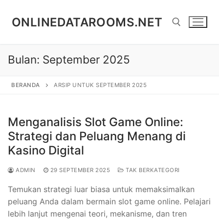
Lompat
ke
ONLINEDATAROOMS.NET
konten
Bulan:
September 2025
Cari:
BERANDA
ARSIP UNTUK SEPTEMBER 2025
Menganalisis Slot Game Online:
Strategi dan Peluang Menang di
Kasino Digital
ADMIN
29 SEPTEMBER 2025
TAK BERKATEGORI
Temukan strategi luar biasa untuk memaksimalkan
peluang Anda dalam bermain slot game online. Pelajari
lebih lanjut mengenai teori, mekanisme, dan tren