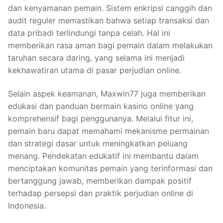
dan kenyamanan pemain. Sistem enkripsi canggih dan
audit reguler memastikan bahwa setiap transaksi dan
data pribadi terlindungi tanpa celah. Hal ini
memberikan rasa aman bagi pemain dalam melakukan
taruhan secara daring, yang selama ini menjadi
kekhawatiran utama di pasar perjudian online.
Selain aspek keamanan, Maxwin77 juga memberikan
edukasi dan panduan bermain kasino online yang
komprehensif bagi penggunanya. Melalui fitur ini,
pemain baru dapat memahami mekanisme permainan
dan strategi dasar untuk meningkatkan peluang
menang. Pendekatan edukatif ini membantu dalam
menciptakan komunitas pemain yang terinformasi dan
bertanggung jawab, memberikan dampak positif
terhadap persepsi dan praktik perjudian online di
Indonesia.