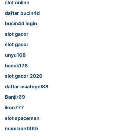
slot online
daftar bucin4d
bucin4d login
slot gacor
slot gacor
unyu168
badak178
slot gacor 2026
daftar asiatogel88
Banjir69
ikon777
slot spaceman
manilabet365