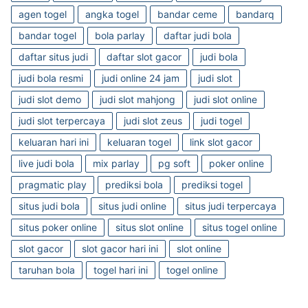
agen togel
angka togel
bandar ceme
bandarq
bandar togel
bola parlay
daftar judi bola
daftar situs judi
daftar slot gacor
judi bola
judi bola resmi
judi online 24 jam
judi slot
judi slot demo
judi slot mahjong
judi slot online
judi slot terpercaya
judi slot zeus
judi togel
keluaran hari ini
keluaran togel
link slot gacor
live judi bola
mix parlay
pg soft
poker online
pragmatic play
prediksi bola
prediksi togel
situs judi bola
situs judi online
situs judi terpercaya
situs poker online
situs slot online
situs togel online
slot gacor
slot gacor hari ini
slot online
taruhan bola
togel hari ini
togel online