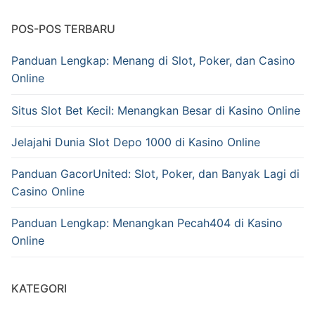
POS-POS TERBARU
Panduan Lengkap: Menang di Slot, Poker, dan Casino
Online
Situs Slot Bet Kecil: Menangkan Besar di Kasino Online
Jelajahi Dunia Slot Depo 1000 di Kasino Online
Panduan GacorUnited: Slot, Poker, dan Banyak Lagi di
Casino Online
Panduan Lengkap: Menangkan Pecah404 di Kasino
Online
KATEGORI