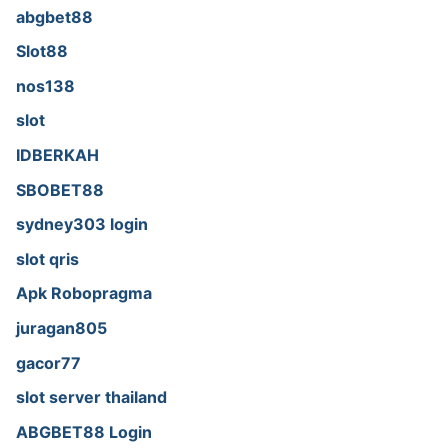
abgbet88
Slot88
nos138
slot
IDBERKAH
SBOBET88
sydney303 login
slot qris
Apk Robopragma
juragan805
gacor77
slot server thailand
ABGBET88 Login