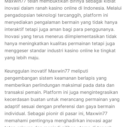
Maxwin77 telah membuktikan dirinya sebagai kiblat
inovasi dalam ranah kasino online di Indonesia. Melalui
pengadopsian teknologi tercanggih, platform ini
menyediakan pengalaman bermain yang tidak hanya
interaktif tetapi juga aman bagi para penggunanya.
Inovasi yang terus menerus diimplementasikan tidak
hanya meningkatkan kualitas permainan tetapi juga
menggeser standar industri kasino online ke tingkat
yang lebih maju.
Keunggulan inovatif Maxwin77 meliputi
pengembangan sistem keamanan berlapis yang
memberikan perlindungan maksimal pada data dan
transaksi pemain. Platform ini juga mengintegrasikan
kecerdasan buatan untuk merancang permainan yang
adaptif sesuai dengan preferensi dan gaya bermain
individual. Sebagai pionir di pasar ini, Maxwin77
memahami pentingnya menghadirkan inovasi agar