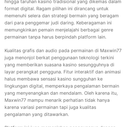
hingga taruhan kasino tradisional yang dikemas dalam
format digital. Ragam pilihan ini dirancang untuk
memenuhi selera dan strategi bermain yang beragam
dari para penggemar judi daring. Keberagaman ini
memungkinkan pemain menjelajahi berbagai genre
permainan tanpa harus berpindah platform lain.
Kualitas grafis dan audio pada permainan di Maxwin77
juga menonjol berkat penggunaan teknologi terkini
yang memberikan suasana kasino sesungguhnya di
layar perangkat pengguna. Fitur interaktif dan animasi
halus membawa sensasi kasino sungguhan ke
lingkungan digital, memperkaya pengalaman bermain
yang menyenangkan dan mendalam. Oleh karena itu,
Maxwin77 mampu menarik perhatian tidak hanya
karena variasi permainan tapi juga kualitas
pengalaman yang ditawarkan.