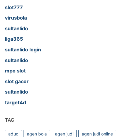
slot777
virusbola
sultanlido
liga365
sultanlido login
sultanlido
mpo slot
slot gacor
sultanlido
target4d
TAG
aduq
agen bola
agen judi
agen judi online