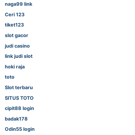
naga99 link
Ceri 123
tiket123
slot gacor
judi casino
link judi slot
hoki raja
toto
Slot terbaru
SITUS TOTO
cipit88 login
badak178
Odin55 login