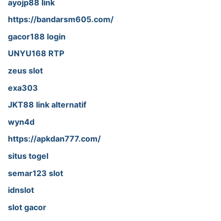
ayojp88 link
https://bandarsm605.com/
gacor188 login
UNYU168 RTP
zeus slot
exa303
JKT88 link alternatif
wyn4d
https://apkdan777.com/
situs togel
semar123 slot
idnslot
slot gacor