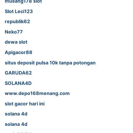
musang178 slot
Slot Leci123
republik62
Neko77
dewa slot
Apigacor88
situs deposit pulsa 10k tanpa potongan
GARUDA62
SOLANA4D
www.depo168menang.com
slot gacor hari ini
solana 4d
solana 4d