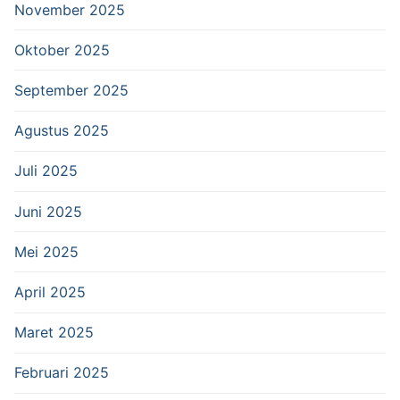
November 2025
Oktober 2025
September 2025
Agustus 2025
Juli 2025
Juni 2025
Mei 2025
April 2025
Maret 2025
Februari 2025