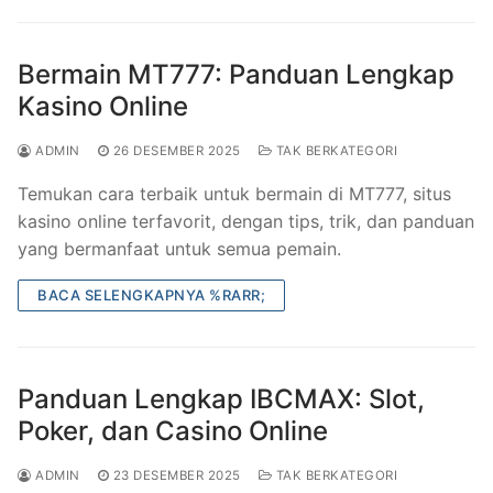
Bermain MT777: Panduan Lengkap
Kasino Online
ADMIN
26 DESEMBER 2025
TAK BERKATEGORI
Temukan cara terbaik untuk bermain di MT777, situs
kasino online terfavorit, dengan tips, trik, dan panduan
yang bermanfaat untuk semua pemain.
BACA SELENGKAPNYA %RARR;
Panduan Lengkap IBCMAX: Slot,
Poker, dan Casino Online
ADMIN
23 DESEMBER 2025
TAK BERKATEGORI