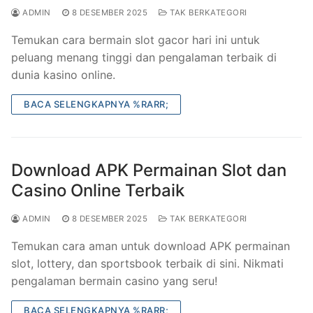
ADMIN
8 DESEMBER 2025
TAK BERKATEGORI
Temukan cara bermain slot gacor hari ini untuk
peluang menang tinggi dan pengalaman terbaik di
dunia kasino online.
BACA SELENGKAPNYA %RARR;
Download APK Permainan Slot dan
Casino Online Terbaik
ADMIN
8 DESEMBER 2025
TAK BERKATEGORI
Temukan cara aman untuk download APK permainan
slot, lottery, dan sportsbook terbaik di sini. Nikmati
pengalaman bermain casino yang seru!
BACA SELENGKAPNYA %RARR;