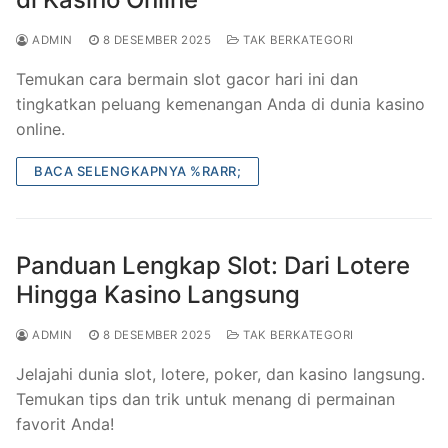
ADMIN
8 DESEMBER 2025
TAK BERKATEGORI
Temukan cara bermain slot gacor hari ini dan
tingkatkan peluang kemenangan Anda di dunia kasino
online.
BACA SELENGKAPNYA %RARR;
Panduan Lengkap Slot: Dari Lotere
Hingga Kasino Langsung
ADMIN
8 DESEMBER 2025
TAK BERKATEGORI
Jelajahi dunia slot, lotere, poker, dan kasino langsung.
Temukan tips dan trik untuk menang di permainan
favorit Anda!