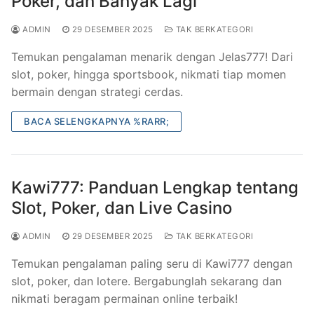
Poker, dan Banyak Lagi
ADMIN
29 DESEMBER 2025
TAK BERKATEGORI
Temukan pengalaman menarik dengan Jelas777! Dari
slot, poker, hingga sportsbook, nikmati tiap momen
bermain dengan strategi cerdas.
BACA SELENGKAPNYA %RARR;
Kawi777: Panduan Lengkap tentang
Slot, Poker, dan Live Casino
ADMIN
29 DESEMBER 2025
TAK BERKATEGORI
Temukan pengalaman paling seru di Kawi777 dengan
slot, poker, dan lotere. Bergabunglah sekarang dan
nikmati beragam permainan online terbaik!