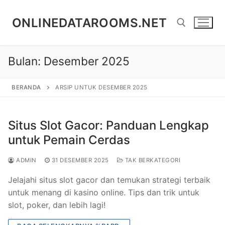
Lompat
ke
ONLINEDATAROOMS.NET
konten
Bulan:
Desember 2025
Cari:
BERANDA
ARSIP UNTUK DESEMBER 2025
Situs Slot Gacor: Panduan Lengkap
untuk Pemain Cerdas
ADMIN
31 DESEMBER 2025
TAK BERKATEGORI
Jelajahi situs slot gacor dan temukan strategi terbaik
untuk menang di kasino online. Tips dan trik untuk
slot, poker, dan lebih lagi!