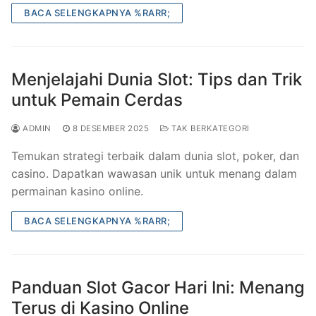
BACA SELENGKAPNYA %RARR;
Menjelajahi Dunia Slot: Tips dan Trik
untuk Pemain Cerdas
ADMIN
8 DESEMBER 2025
TAK BERKATEGORI
Temukan strategi terbaik dalam dunia slot, poker, dan
casino. Dapatkan wawasan unik untuk menang dalam
permainan kasino online.
BACA SELENGKAPNYA %RARR;
Panduan Slot Gacor Hari Ini: Menang
Terus di Kasino Online