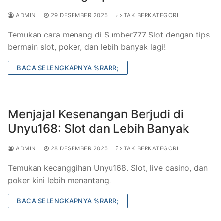
ADMIN
29 DESEMBER 2025
TAK BERKATEGORI
Temukan cara menang di Sumber777 Slot dengan tips
bermain slot, poker, dan lebih banyak lagi!
BACA SELENGKAPNYA %RARR;
Menjajal Kesenangan Berjudi di
Unyu168: Slot dan Lebih Banyak
ADMIN
28 DESEMBER 2025
TAK BERKATEGORI
Temukan kecanggihan Unyu168. Slot, live casino, dan
poker kini lebih menantang!
BACA SELENGKAPNYA %RARR;