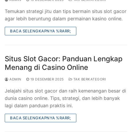
Temukan strategi jitu dan tips bermain situs slot gacor
agar lebih beruntung dalam permainan kasino online.
BACA SELENGKAPNYA %RARR;
Situs Slot Gacor: Panduan Lengkap
Menang di Casino Online
ADMIN
19 DESEMBER 2025
TAK BERKATEGORI
Jelajahi situs slot gacor dan raih kemenangan besar di
dunia casino online. Tips, strategi, dan lebih banyak
lagi dalam panduan praktis ini.
BACA SELENGKAPNYA %RARR;