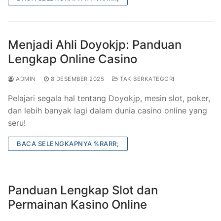
Menjadi Ahli Doyokjp: Panduan
Lengkap Online Casino
ADMIN
8 DESEMBER 2025
TAK BERKATEGORI
Pelajari segala hal tentang Doyokjp, mesin slot, poker,
dan lebih banyak lagi dalam dunia casino online yang
seru!
BACA SELENGKAPNYA %RARR;
Panduan Lengkap Slot dan
Permainan Kasino Online