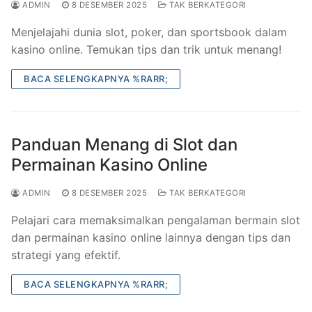
ADMIN
8 DESEMBER 2025
TAK BERKATEGORI
Menjelajahi dunia slot, poker, dan sportsbook dalam
kasino online. Temukan tips dan trik untuk menang!
BACA SELENGKAPNYA %RARR;
Panduan Menang di Slot dan
Permainan Kasino Online
ADMIN
8 DESEMBER 2025
TAK BERKATEGORI
Pelajari cara memaksimalkan pengalaman bermain slot
dan permainan kasino online lainnya dengan tips dan
strategi yang efektif.
BACA SELENGKAPNYA %RARR;