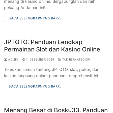
menang di kasino online. Bergabunglah dan raih
peluang Anda hari ini!
BACA SELENGKAPNYA %RARR;
JPTOTO: Panduan Lengkap
Permainan Slot dan Kasino Online
ADMIN
11 DESEMBER 2025
TAK BERKATEGORI
Temukan semua tentang JPTOTO, slot, poker, dan
kasino langsung dalam panduan komprehensif ini.
BACA SELENGKAPNYA %RARR;
Menang Besar di Bosku33: Panduan