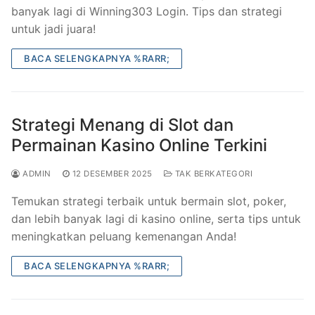
banyak lagi di Winning303 Login. Tips dan strategi
untuk jadi juara!
BACA SELENGKAPNYA %RARR;
Strategi Menang di Slot dan
Permainan Kasino Online Terkini
ADMIN
12 DESEMBER 2025
TAK BERKATEGORI
Temukan strategi terbaik untuk bermain slot, poker,
dan lebih banyak lagi di kasino online, serta tips untuk
meningkatkan peluang kemenangan Anda!
BACA SELENGKAPNYA %RARR;