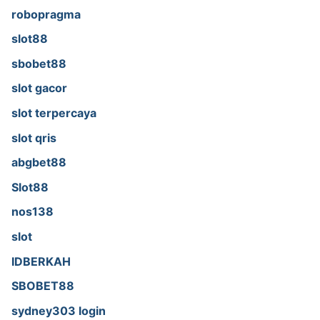
robopragma
slot88
sbobet88
slot gacor
slot terpercaya
slot qris
abgbet88
Slot88
nos138
slot
IDBERKAH
SBOBET88
sydney303 login