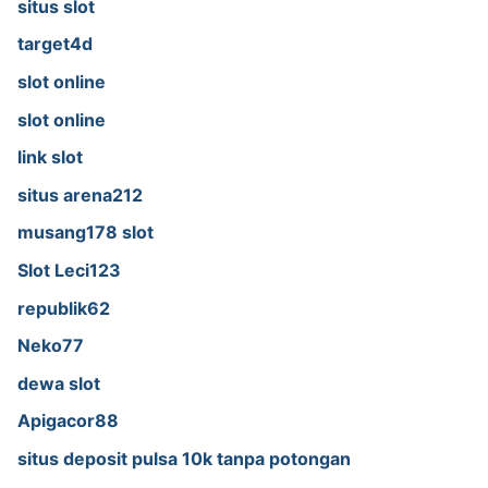
situs slot
target4d
slot online
slot online
link slot
situs arena212
musang178 slot
Slot Leci123
republik62
Neko77
dewa slot
Apigacor88
situs deposit pulsa 10k tanpa potongan