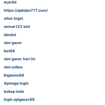
wyn4d
https://apkdan777.com/
situs togel
semar123 slot
idnslot
slot gacor
bet88
slot gacor hari ini
slot online
Rajatoto88
Apinaga login
bokep indo
login apigacor88