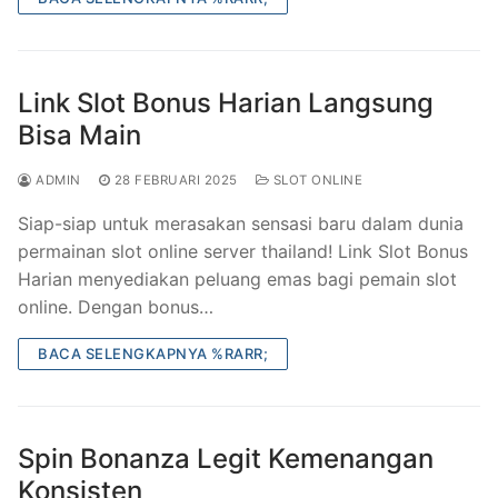
Link Slot Bonus Harian Langsung
Bisa Main
ADMIN
28 FEBRUARI 2025
SLOT ONLINE
Siap-siap untuk merasakan sensasi baru dalam dunia
permainan slot online server thailand! Link Slot Bonus
Harian menyediakan peluang emas bagi pemain slot
online. Dengan bonus…
BACA SELENGKAPNYA %RARR;
Spin Bonanza Legit Kemenangan
Konsisten