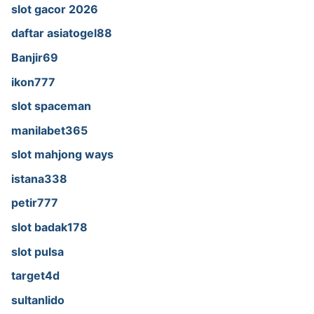
slot gacor 2026
daftar asiatogel88
Banjir69
ikon777
slot spaceman
manilabet365
slot mahjong ways
istana338
petir777
slot badak178
slot pulsa
target4d
sultanlido