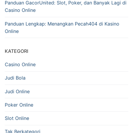
Panduan GacorUnited: Slot, Poker, dan Banyak Lagi di
Casino Online
Panduan Lengkap: Menangkan Pecah404 di Kasino
Online
KATEGORI
Casino Online
Judi Bola
Judi Online
Poker Online
Slot Online
Tak Berkategori