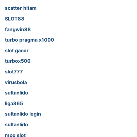
scatter hitam
SLOT88
fangwin88
turbo pragma x1000
slot gacor
turbox500
slot777
virusbola
sultanlido
liga365
sultanlido login
sultanlido
mpo slot