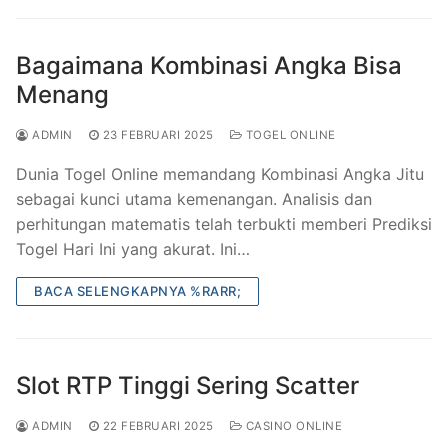
Bagaimana Kombinasi Angka Bisa
Menang
ADMIN
23 FEBRUARI 2025
TOGEL ONLINE
Dunia Togel Online memandang Kombinasi Angka Jitu
sebagai kunci utama kemenangan. Analisis dan
perhitungan matematis telah terbukti memberi Prediksi
Togel Hari Ini yang akurat. Ini…
BACA SELENGKAPNYA %RARR;
Slot RTP Tinggi Sering Scatter
ADMIN
22 FEBRUARI 2025
CASINO ONLINE