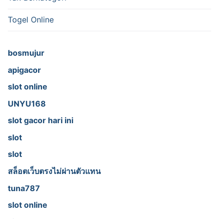
Togel Online
bosmujur
apigacor
slot online
UNYU168
slot gacor hari ini
slot
slot
สล็อตเว็บตรงไม่ผ่านตัวแทน
tuna787
slot online