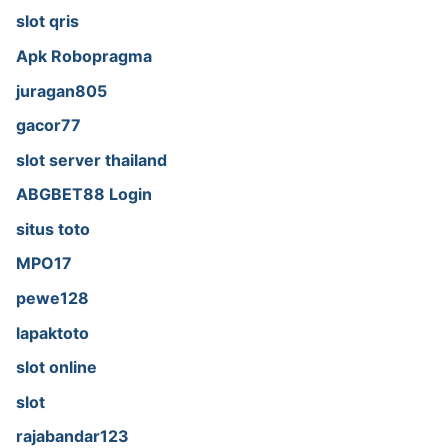
slot qris
Apk Robopragma
juragan805
gacor77
slot server thailand
ABGBET88 Login
situs toto
MPO17
pewe128
lapaktoto
slot online
slot
rajabandar123