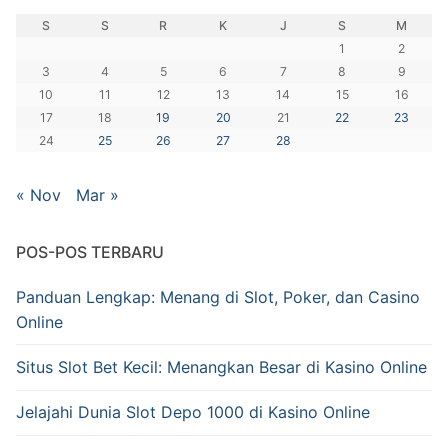
S
S
R
K
J
S
M
1
2
3
4
5
6
7
8
9
10
11
12
13
14
15
16
17
18
19
20
21
22
23
24
25
26
27
28
« Nov
Mar »
POS-POS TERBARU
Panduan Lengkap: Menang di Slot, Poker, dan Casino
Online
Situs Slot Bet Kecil: Menangkan Besar di Kasino Online
Jelajahi Dunia Slot Depo 1000 di Kasino Online