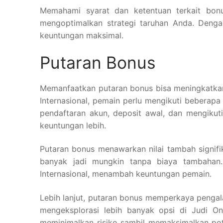
Memahami syarat dan ketentuan terkait bonu
mengoptimalkan strategi taruhan Anda. Dengan
keuntungan maksimal.
Putaran Bonus
Memanfaatkan putaran bonus bisa meningkatka
Internasional, pemain perlu mengikuti beberap
pendaftaran akun, deposit awal, dan mengikuti
keuntungan lebih.
Putaran bonus menawarkan nilai tambah signifik
banyak jadi mungkin tanpa biaya tambahan.
Internasional, menambah keuntungan pemain.
Lebih lanjut, putaran bonus memperkaya pengal
mengeksplorasi lebih banyak opsi di Judi On
meminimalkan risiko sambil memaksimalkan po