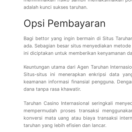
adalah kunci sukses taruhan.
Opsi Pembayaran
Bagi bettor yang ingin bermain di Situs Taruh
ada. Sebagian besar situs menyediakan metode s
ini diciptakan untuk memberikan kenyamanan dan
Keuntungan utama dari Agen Taruhan Internasion
Situs-situs ini menerapkan enkripsi data ya
keamanan informasi finansial pengguna. Deng
dana tanpa rasa khawatir.
Taruhan Casino Internasional seringkali menyed
mempermudah proses transaksi menggunakan
konversi mata uang atau biaya transaksi int
taruhan yang lebih efisien dan lancar.