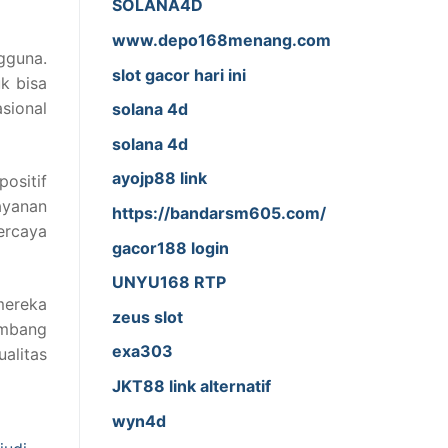
SOLANA4D
www.depo168menang.com
gguna.
slot gacor hari ini
k bisa
sional
solana 4d
solana 4d
ayojp88 link
ositif
ayanan
https://bandarsm605.com/
percaya
gacor188 login
UNYU168 RTP
 mereka
zeus slot
embang
exa303
alitas
JKT88 link alternatif
wyn4d