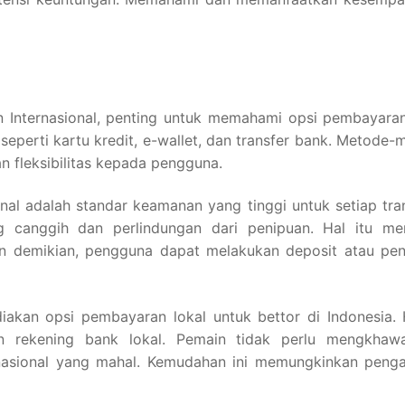
an Internasional, penting untuk memahami opsi pembayara
eperti kartu kredit, e-wallet, dan transfer bank. Metode-
 fleksibilitas kepada pengguna.
al adalah standar keamanan yang tinggi untuk setiap tran
ng canggih dan perlindungan dari penipuan. Hal itu me
an demikian, pengguna dapat melakukan deposit atau pen
iakan opsi pembayaran lokal untuk bettor di Indonesia. H
 rekening bank lokal. Pemain tidak perlu mengkhawa
ernasional yang mahal. Kemudahan ini memungkinkan peng