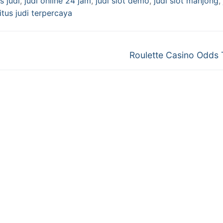
s judi
,
judi online 24 jam
,
judi slot demo
,
judi slot mahjong
,
itus judi terpercaya
Next
Roulette Casino Odds 
post: