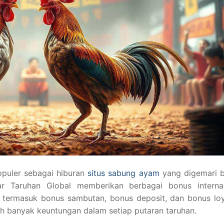
opuler sebagai hiburan
situs sabung ayam
yang digemari 
r Taruhan Global memberikan berbagai bonus internas
termasuk bonus sambutan, bonus deposit, dan bonus loya
 banyak keuntungan dalam setiap putaran taruhan.