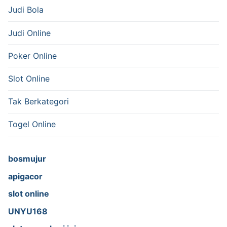
Judi Bola
Judi Online
Poker Online
Slot Online
Tak Berkategori
Togel Online
bosmujur
apigacor
slot online
UNYU168