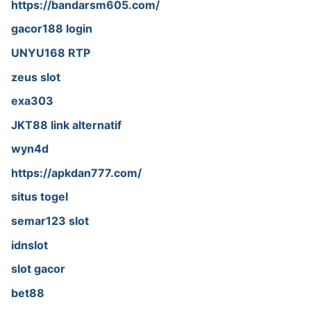
https://bandarsm605.com/
gacor188 login
UNYU168 RTP
zeus slot
exa303
JKT88 link alternatif
wyn4d
https://apkdan777.com/
situs togel
semar123 slot
idnslot
slot gacor
bet88