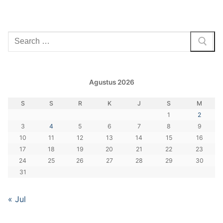
Cari:
Agustus 2026
S
S
R
K
J
S
M
1
2
3
4
5
6
7
8
9
10
11
12
13
14
15
16
17
18
19
20
21
22
23
24
25
26
27
28
29
30
31
« Jul