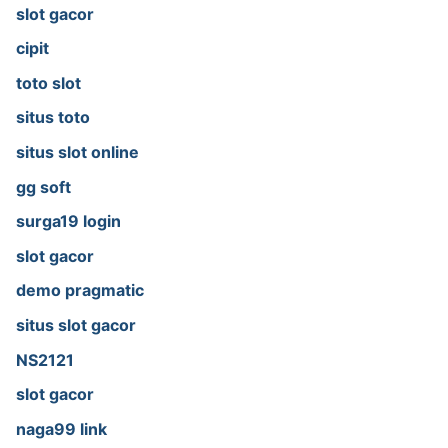
slot gacor
cipit
toto slot
situs toto
situs slot online
gg soft
surga19 login
slot gacor
demo pragmatic
situs slot gacor
NS2121
slot gacor
naga99 link