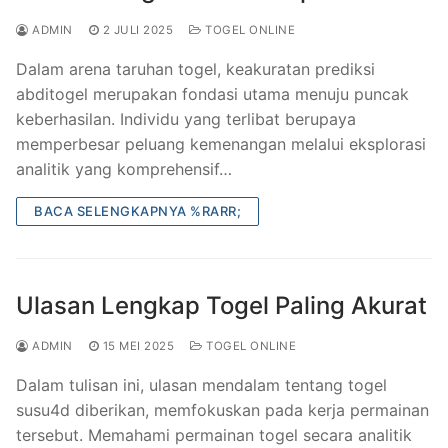
ADMIN
2 JULI 2025
TOGEL ONLINE
Dalam arena taruhan togel, keakuratan prediksi
abditogel merupakan fondasi utama menuju puncak
keberhasilan. Individu yang terlibat berupaya
memperbesar peluang kemenangan melalui eksplorasi
analitik yang komprehensif…
BACA SELENGKAPNYA %RARR;
Ulasan Lengkap Togel Paling Akurat
ADMIN
15 MEI 2025
TOGEL ONLINE
Dalam tulisan ini, ulasan mendalam tentang togel
susu4d diberikan, memfokuskan pada kerja permainan
tersebut. Memahami permainan togel secara analitik