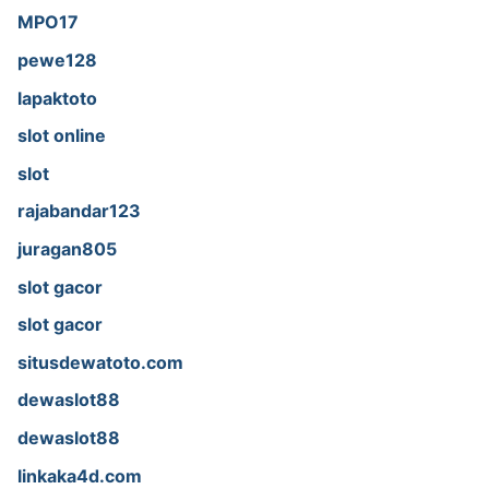
MPO17
pewe128
lapaktoto
slot online
slot
rajabandar123
juragan805
slot gacor
slot gacor
situsdewatoto.com
dewaslot88
dewaslot88
linkaka4d.com