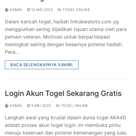
ADMIN
12 MEI 2025
TOGEL ONLINE
Dalam kancah togel, hadiah linkdewatoto.com yg
menggiurkan sering dijadikan tujuan utama oleh para
pemain veteran. Motivasi untuk berpartisipasi
meningkat seiring dengan besarnya potensi hadiah.
Para…
BACA SELENGKAPNYA %RARR;
Login Akun Togel Sekarang Gratis
ADMIN
9 MEI 2025
TOGEL ONLINE
Langkah awal yang krusial dalam dunia togel AKA4D
adalah proses akun togel login. Ini membuka pintu
menuju keseruan dan potensi kemenangan yang luas.