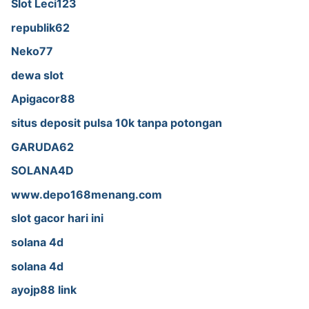
Slot Leci123
republik62
Neko77
dewa slot
Apigacor88
situs deposit pulsa 10k tanpa potongan
GARUDA62
SOLANA4D
www.depo168menang.com
slot gacor hari ini
solana 4d
solana 4d
ayojp88 link