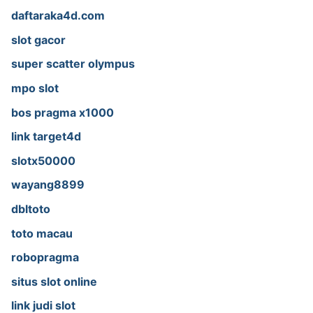
daftaraka4d.com
slot gacor
super scatter olympus
mpo slot
bos pragma x1000
link target4d
slotx50000
wayang8899
dbltoto
toto macau
robopragma
situs slot online
link judi slot