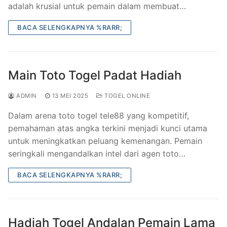
adalah krusial untuk pemain dalam membuat…
BACA SELENGKAPNYA %RARR;
Main Toto Togel Padat Hadiah
ADMIN
13 MEI 2025
TOGEL ONLINE
Dalam arena toto togel tele88 yang kompetitif,
pemahaman atas angka terkini menjadi kunci utama
untuk meningkatkan peluang kemenangan. Pemain
seringkali mengandalkan intel dari agen toto…
BACA SELENGKAPNYA %RARR;
Hadiah Togel Andalan Pemain Lama