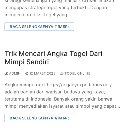
strategi kemenangan yang manjur? Artikel ini akan
mengupas strategi togel yang terbukti. Dengan
mengerti prediksi togel yang…
BACA SELENGKAPNYA %RARR;
Trik Mencari Angka Togel Dari
Mimpi Sendiri
ADMIN
12 MARET 2025
TOGEL ONLINE
Angka mimpi togel https://legacyexpeditions.net/
adalah bagian dari warisan budaya yang kaya,
terutama di Indonesia. Banyak orang yakin bahwa
mimpi menyediakan isyarat atau simbol yang dapat…
BACA SELENGKAPNYA %RARR;