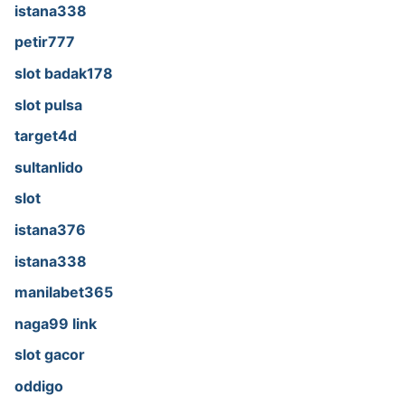
istana338
petir777
slot badak178
slot pulsa
target4d
sultanlido
slot
istana376
istana338
manilabet365
naga99 link
slot gacor
oddigo