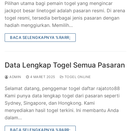
Pilihan utama bagi pemain togel yang mengincar
jackpot besar linetogel adalah pasaran resmi. Di arena
togel resmi, tersedia berbagai jenis pasaran dengan
hadiah menggiurkan. Memilih…
BACA SELENGKAPNYA %RARR;
Data Lengkap Togel Semua Pasaran
ADMIN
4 MARET 2025
TOGEL ONLINE
Selamat datang, penggemar togel daftar rajatoto88
Kami punya data lengkap togel dari pasaran seperti
Sydney, Singapore, dan Hongkong. Kami
menyediakan hasil togel terkini. Ini membantu Anda
dalam…
BACA SELENGKAPNYA %RARR;