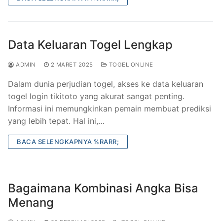
Data Keluaran Togel Lengkap
ADMIN
2 MARET 2025
TOGEL ONLINE
Dalam dunia perjudian togel, akses ke data keluaran
togel login tikitoto yang akurat sangat penting.
Informasi ini memungkinkan pemain membuat prediksi
yang lebih tepat. Hal ini,…
BACA SELENGKAPNYA %RARR;
Bagaimana Kombinasi Angka Bisa
Menang