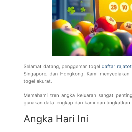
Selamat datang, penggemar togel
daftar rajato
Singapore, dan Hongkong. Kami menyediakan h
togel akurat.
Memahami tren angka keluaran sangat penting
gunakan data lengkap dari kami dan tingkatka
Angka Hari Ini