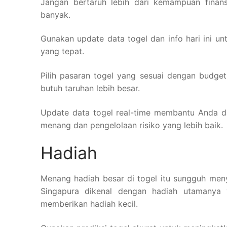
Jangan bertaruh lebih dari kemampuan finans
banyak.
Gunakan update data togel dan info hari ini u
yang tepat.
Pilih pasaran togel yang sesuai dengan budge
butuh taruhan lebih besar.
Update data togel real-time membantu Anda d
menang dan pengelolaan risiko yang lebih baik.
Hadiah
Menang hadiah besar di togel itu sungguh men
Singapura dikenal dengan hadiah utamanya 
memberikan hadiah kecil.