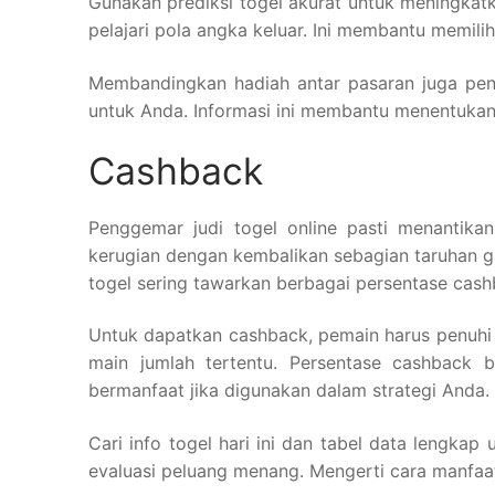
Gunakan prediksi togel akurat untuk meningkat
pelajari pola angka keluar. Ini membantu memil
Membandingkan hadiah antar pasaran juga pent
untuk Anda. Informasi ini membantu menentukan 
Cashback
Penggemar judi togel online pasti menantik
kerugian dengan kembalikan sebagian taruhan g
togel sering tawarkan berbagai persentase cash
Untuk dapatkan cashback, pemain harus penuhi sy
main jumlah tertentu. Persentase cashback 
bermanfaat jika digunakan dalam strategi Anda.
Cari info togel hari ini dan tabel data lengkap
evaluasi peluang menang. Mengerti cara manfaat