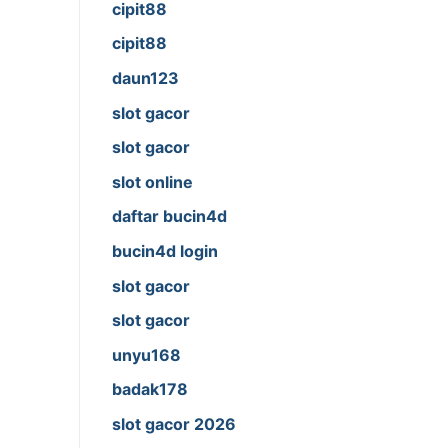
cipit88
cipit88
daun123
slot gacor
slot gacor
slot online
daftar bucin4d
bucin4d login
slot gacor
slot gacor
unyu168
badak178
slot gacor 2026