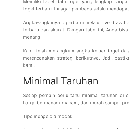
Memiliki tabel data togel yang lengkap sanga
togel terbaru. Ini agar pembaca selalu mendapat
Angka-angkanya diperbarui melalui live draw to
terbaru dan akurat. Dengan tabel ini, Anda bi
menang.
Kami telah merangkum angka keluar togel dal
merencanakan strategi berikutnya. Jadi, pastik
kami.
Minimal Taruhan
Setiap pemain perlu tahu minimal taruhan di s
harga bermacam-macam, dari murah sampai premi
Tips mengelola modal: