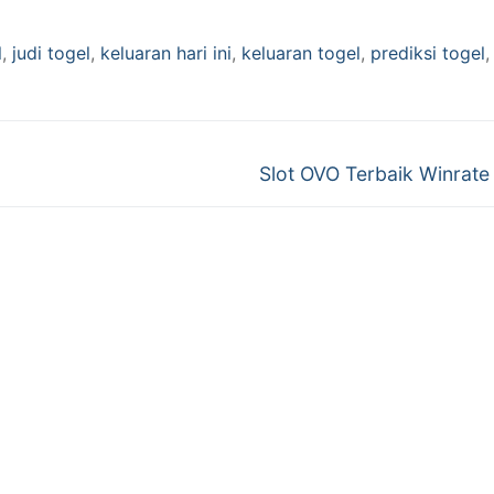
l
,
judi togel
,
keluaran hari ini
,
keluaran togel
,
prediksi togel
Next
Slot OVO Terbaik Winrate 
post: