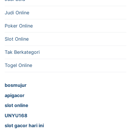
Judi Online
Poker Online
Slot Online
Tak Berkategori
Togel Online
bosmujur
apigacor
slot online
UNYU168
slot gacor hari ini