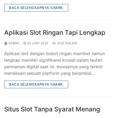
BACA SELENGKAPNYA %RARR;
Aplikasi Slot Ringan Tapi Lengkap
ADMIN
30 JUNI 2025
JUDI ONLINE
Aplikasi slot dengan bobot ringan mamibet namun
lengkap memiliki signifikansi krusial dalam lautan
permainan digital saat ini. Inovasinya yang terkini
mendesain sebuah platform yang berambisi…
BACA SELENGKAPNYA %RARR;
Situs Slot Tanpa Syarat Menang