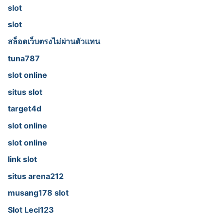
slot
slot
สล็อตเว็บตรงไม่ผ่านตัวแทน
tuna787
slot online
situs slot
target4d
slot online
slot online
link slot
situs arena212
musang178 slot
Slot Leci123