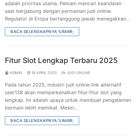
adalah prioritas utama. Pemain mencari keandalan
saat bergabung dengan permainan judi online.
Regulator di Eropa bertanggung jawab menegakkan…
BACA SELENGKAPNYA %RARR;
Fitur Slot Lengkap Terbaru 2025
ADMIN
19 APRIL 2025
JUDI ONLINE
Pada tahun 2025, industri judi online link alternatif
user138 akan memperkenalkan fitur-fitur slot yang
lengkap. Ini adalah upaya untuk membuat pengalaman
bermain lebih memikat. Mesin…
BACA SELENGKAPNYA %RARR;