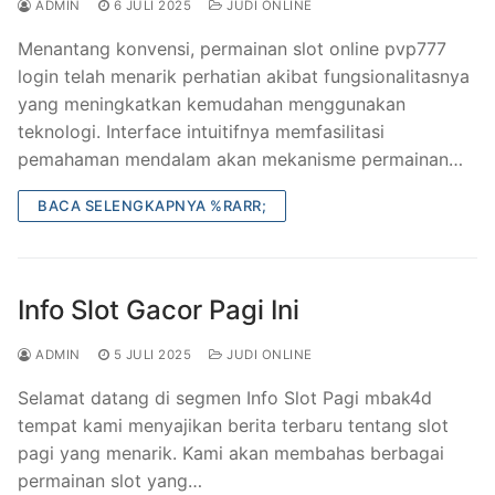
ADMIN
6 JULI 2025
JUDI ONLINE
Menantang konvensi, permainan slot online pvp777
login telah menarik perhatian akibat fungsionalitasnya
yang meningkatkan kemudahan menggunakan
teknologi. Interface intuitifnya memfasilitasi
pemahaman mendalam akan mekanisme permainan…
BACA SELENGKAPNYA %RARR;
Info Slot Gacor Pagi Ini
ADMIN
5 JULI 2025
JUDI ONLINE
Selamat datang di segmen Info Slot Pagi mbak4d
tempat kami menyajikan berita terbaru tentang slot
pagi yang menarik. Kami akan membahas berbagai
permainan slot yang…