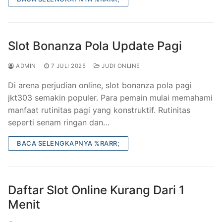
Slot Bonanza Pola Update Pagi
ADMIN
7 JULI 2025
JUDI ONLINE
Di arena perjudian online, slot bonanza pola pagi
jkt303 semakin populer. Para pemain mulai memahami
manfaat rutinitas pagi yang konstruktif. Rutinitas
seperti senam ringan dan…
BACA SELENGKAPNYA %RARR;
Daftar Slot Online Kurang Dari 1
Menit