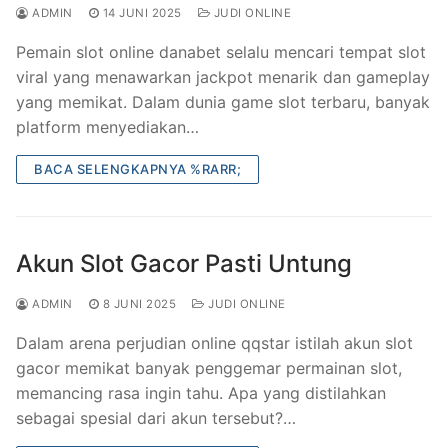
ADMIN
14 JUNI 2025
JUDI ONLINE
Pemain slot online danabet selalu mencari tempat slot
viral yang menawarkan jackpot menarik dan gameplay
yang memikat. Dalam dunia game slot terbaru, banyak
platform menyediakan…
BACA SELENGKAPNYA %RARR;
Akun Slot Gacor Pasti Untung
ADMIN
8 JUNI 2025
JUDI ONLINE
Dalam arena perjudian online qqstar istilah akun slot
gacor memikat banyak penggemar permainan slot,
memancing rasa ingin tahu. Apa yang distilahkan
sebagai spesial dari akun tersebut?…