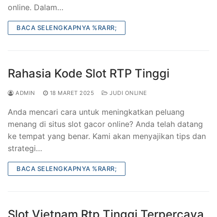
online. Dalam…
BACA SELENGKAPNYA %RARR;
Rahasia Kode Slot RTP Tinggi
ADMIN
18 MARET 2025
JUDI ONLINE
Anda mencari cara untuk meningkatkan peluang
menang di situs slot gacor online? Anda telah datang
ke tempat yang benar. Kami akan menyajikan tips dan
strategi…
BACA SELENGKAPNYA %RARR;
Slot Vietnam Rtp Tinggi Terpercaya