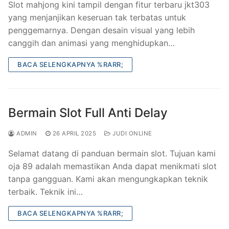
Slot mahjong kini tampil dengan fitur terbaru jkt303
yang menjanjikan keseruan tak terbatas untuk
penggemarnya. Dengan desain visual yang lebih
canggih dan animasi yang menghidupkan…
BACA SELENGKAPNYA %RARR;
Bermain Slot Full Anti Delay
ADMIN
26 APRIL 2025
JUDI ONLINE
Selamat datang di panduan bermain slot. Tujuan kami
oja 89 adalah memastikan Anda dapat menikmati slot
tanpa gangguan. Kami akan mengungkapkan teknik
terbaik. Teknik ini…
BACA SELENGKAPNYA %RARR;