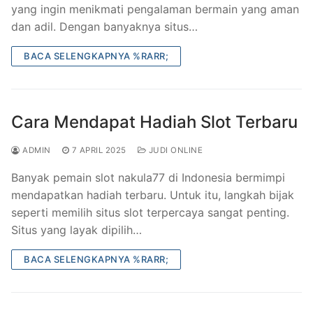
yang ingin menikmati pengalaman bermain yang aman
dan adil. Dengan banyaknya situs…
BACA SELENGKAPNYA %RARR;
Cara Mendapat Hadiah Slot Terbaru
ADMIN
7 APRIL 2025
JUDI ONLINE
Banyak pemain slot nakula77 di Indonesia bermimpi
mendapatkan hadiah terbaru. Untuk itu, langkah bijak
seperti memilih situs slot terpercaya sangat penting.
Situs yang layak dipilih…
BACA SELENGKAPNYA %RARR;