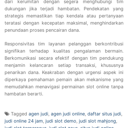
dari kerumitan dengan segera menghubungi tim
dukungan jika terjadi hambatan. Pendekatan yang
strategis memastikan tiap kendala atau pertanyaan
teratasi dengan kecepatan maksimal, menghindarkan
penundaan proses pencairan dana.
Responsivitas tim layanan pelanggan berkontribusi
signifikan terhadap kualitas pengalaman bermain.
Berkomunikasi secara efektif dengan tim pendukung
menjamin kelancaran setiap transaksi, khususnya
penarikan dana. Keakraban dengan urgensi aspek ini
diperkaya pemahaman pemain akan mekanisme yang
memudahkan menavigasi permainan slot online tanpa
hambatan berarti.
Tagged
agen judi
,
agen judi online
,
daftar situs judi
,
judi online 24 jam
,
judi slot demo
,
judi slot mahjong
,