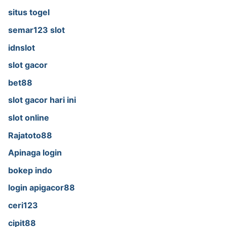
situs togel
semar123 slot
idnslot
slot gacor
bet88
slot gacor hari ini
slot online
Rajatoto88
Apinaga login
bokep indo
login apigacor88
ceri123
cipit88