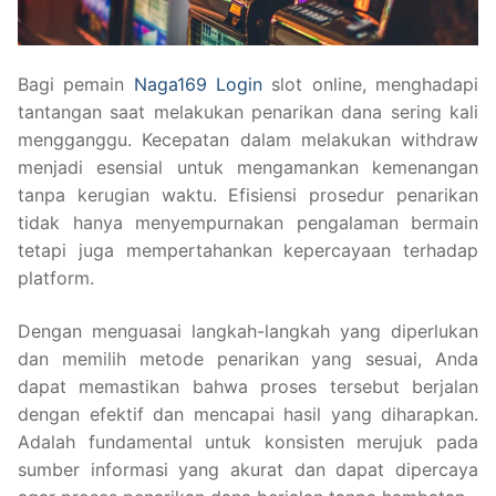
Bagi pemain
Naga169 Login
slot online, menghadapi
tantangan saat melakukan penarikan dana sering kali
mengganggu. Kecepatan dalam melakukan withdraw
menjadi esensial untuk mengamankan kemenangan
tanpa kerugian waktu. Efisiensi prosedur penarikan
tidak hanya menyempurnakan pengalaman bermain
tetapi juga mempertahankan kepercayaan terhadap
platform.
Dengan menguasai langkah-langkah yang diperlukan
dan memilih metode penarikan yang sesuai, Anda
dapat memastikan bahwa proses tersebut berjalan
dengan efektif dan mencapai hasil yang diharapkan.
Adalah fundamental untuk konsisten merujuk pada
sumber informasi yang akurat dan dapat dipercaya