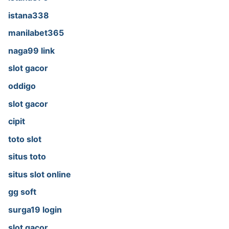
istana338
manilabet365
naga99 link
slot gacor
oddigo
slot gacor
cipit
toto slot
situs toto
situs slot online
gg soft
surga19 login
slot gacor