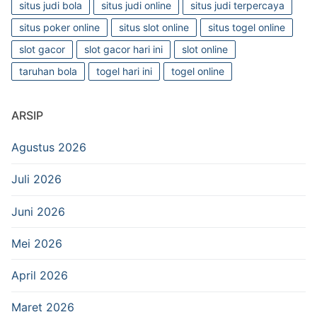
situs judi bola
situs judi online
situs judi terpercaya
situs poker online
situs slot online
situs togel online
slot gacor
slot gacor hari ini
slot online
taruhan bola
togel hari ini
togel online
ARSIP
Agustus 2026
Juli 2026
Juni 2026
Mei 2026
April 2026
Maret 2026