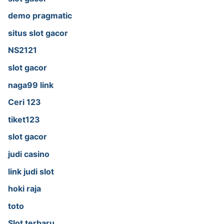
demo pragmatic
situs slot gacor
NS2121
slot gacor
naga99 link
Ceri 123
tiket123
slot gacor
judi casino
link judi slot
hoki raja
toto
Slot terbaru