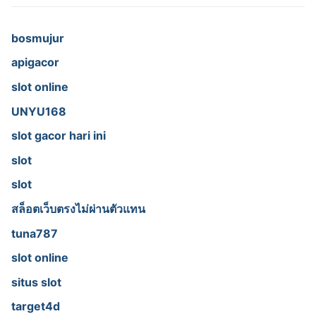
bosmujur
apigacor
slot online
UNYU168
slot gacor hari ini
slot
slot
สล็อตเว็บตรงไม่ผ่านตัวแทน
tuna787
slot online
situs slot
target4d