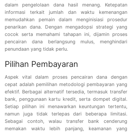
dalam pengelolaan dana hasil menang. Ketepatan
informasi terkait jumlah dan waktu kemenangan
memudahkan pemain dalam menginisiasi prosedur
penarikan dana. Dengan mengadopsi strategi yang
cocok serta memahami tahapan ini, dijamin proses
pencairan dana berlangsung mulus, menghindari
penundaan yang tidak perlu.
Pilihan Pembayaran
Aspek vital dalam proses pencairan dana dengan
cepat adalah pemilihan metodologi pembayaran yang
efektif. Berbagai alternatif tersedia, termasuk transfer
bank, penggunaan kartu kredit, serta dompet digital.
Setiap pilihan ini menawarkan keuntungan tertentu,
namun juga tidak terlepas dari beberapa limitasi.
Sebagai contoh, walau transfer bank cenderung
memakan waktu lebih panjang, keamanan yang