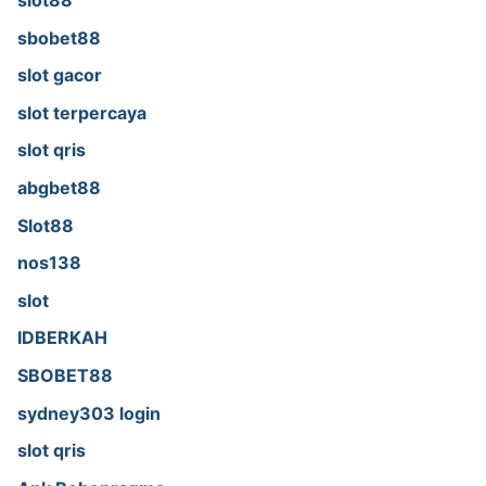
slot88
sbobet88
slot gacor
slot terpercaya
slot qris
abgbet88
Slot88
nos138
slot
IDBERKAH
SBOBET88
sydney303 login
slot qris