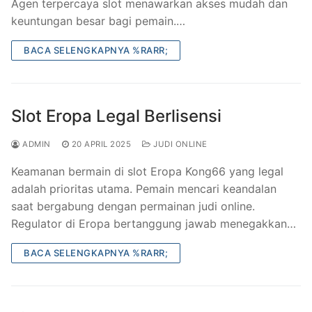
Agen terpercaya slot menawarkan akses mudah dan
keuntungan besar bagi pemain.…
BACA SELENGKAPNYA %RARR;
Slot Eropa Legal Berlisensi
ADMIN
20 APRIL 2025
JUDI ONLINE
Keamanan bermain di slot Eropa Kong66 yang legal
adalah prioritas utama. Pemain mencari keandalan
saat bergabung dengan permainan judi online.
Regulator di Eropa bertanggung jawab menegakkan…
BACA SELENGKAPNYA %RARR;