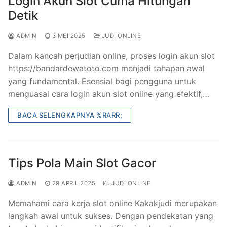
Login Akun Slot Cuma Hitungan
Detik
ADMIN
3 MEI 2025
JUDI ONLINE
Dalam kancah perjudian online, proses login akun slot
https://bandardewatoto.com menjadi tahapan awal
yang fundamental. Esensial bagi pengguna untuk
menguasai cara login akun slot online yang efektif,…
BACA SELENGKAPNYA %RARR;
Tips Pola Main Slot Gacor
ADMIN
29 APRIL 2025
JUDI ONLINE
Memahami cara kerja slot online Kakakjudi merupakan
langkah awal untuk sukses. Dengan pendekatan yang