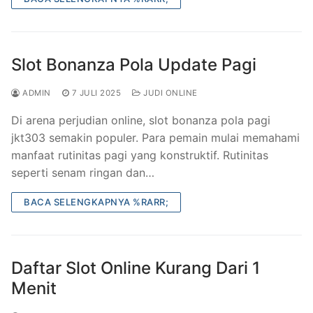
Slot Bonanza Pola Update Pagi
ADMIN
7 JULI 2025
JUDI ONLINE
Di arena perjudian online, slot bonanza pola pagi
jkt303 semakin populer. Para pemain mulai memahami
manfaat rutinitas pagi yang konstruktif. Rutinitas
seperti senam ringan dan…
BACA SELENGKAPNYA %RARR;
Daftar Slot Online Kurang Dari 1
Menit