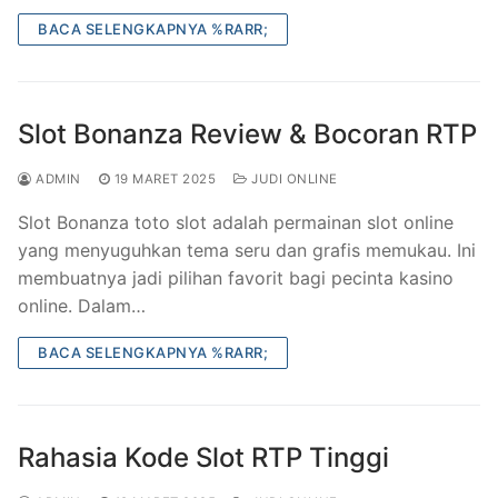
BACA SELENGKAPNYA %RARR;
Slot Bonanza Review & Bocoran RTP
ADMIN
19 MARET 2025
JUDI ONLINE
Slot Bonanza toto slot adalah permainan slot online
yang menyuguhkan tema seru dan grafis memukau. Ini
membuatnya jadi pilihan favorit bagi pecinta kasino
online. Dalam…
BACA SELENGKAPNYA %RARR;
Rahasia Kode Slot RTP Tinggi