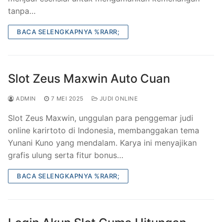
tanpa…
BACA SELENGKAPNYA %RARR;
Slot Zeus Maxwin Auto Cuan
ADMIN
7 MEI 2025
JUDI ONLINE
Slot Zeus Maxwin, unggulan para penggemar judi
online karirtoto di Indonesia, membanggakan tema
Yunani Kuno yang mendalam. Karya ini menyajikan
grafis ulung serta fitur bonus…
BACA SELENGKAPNYA %RARR;