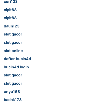
ceri123
cipit88
cipit88
daun123
slot gacor
slot gacor
slot online
daftar bucin4d
bucin4d login
slot gacor
slot gacor
unyu168
badak178