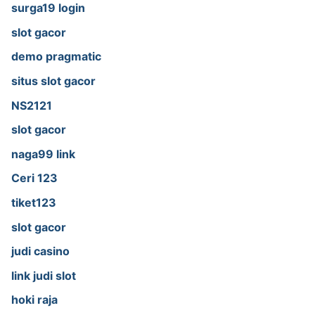
surga19 login
slot gacor
demo pragmatic
situs slot gacor
NS2121
slot gacor
naga99 link
Ceri 123
tiket123
slot gacor
judi casino
link judi slot
hoki raja