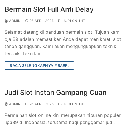
Bermain Slot Full Anti Delay
ADMIN
26 APRIL 2025
JUDI ONLINE
Selamat datang di panduan bermain slot. Tujuan kami
oja 89 adalah memastikan Anda dapat menikmati slot
tanpa gangguan. Kami akan mengungkapkan teknik
terbaik. Teknik ini…
BACA SELENGKAPNYA %RARR;
Judi Slot Instan Gampang Cuan
ADMIN
26 APRIL 2025
JUDI ONLINE
Permainan slot online kini merupakan hiburan populer
liga89 di Indonesia, terutama bagi penggemar judi.