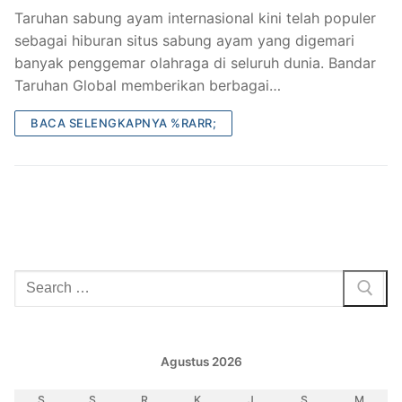
Taruhan sabung ayam internasional kini telah populer
sebagai hiburan situs sabung ayam yang digemari
banyak penggemar olahraga di seluruh dunia. Bandar
Taruhan Global memberikan berbagai…
BACA SELENGKAPNYA %RARR;
Cari:
Agustus 2026
S
S
R
K
J
S
M