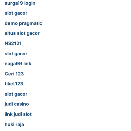
surga19 login
slot gacor
demo pragmatic
situs slot gacor
NS2121
slot gacor
naga99 link
Ceri 123
tiket123
slot gacor
judi casino
link judi slot
hoki raja