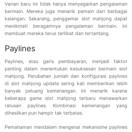
Varian baru ini tidak hanya menyegarkan pengalaman
bermain. Mereka juga menarik pemain dari berbagai
kalangan. Sekarang, penggemar slot mahjong dapat
menikmati beragamnya pengalaman bermain. Ini
membuat mereka terus terlibat dan tertantang.
Paylines
Paylines, atau garis pembayaran, menjadi faktor
penting dalam menentukan kesuksesan bermain slot
mahjong. Perubahan jumlah dan konfigurasi paylines
di slot mahjong update sering kali memberikan lebih
banyak peluang kemenangan. Ini menarik karena
beberapa game slot mahjong terbaru menawarkan
ratusan paylines. Kombinasi kemenangan yang
dihasilkan pun hampir tak terbatas.
Pemahaman mendalam mengenai mekanisme paylines