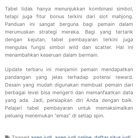
Tabel tidak hanya menunjukkan kombinasi simbol,
tetapi juga fitur bonus terkini dari slot mahjong.
Panduan ini sangat berguna bagi pemain dalam
merumuskan strategi mereka. Bagi yang tertarik
dengan kejutan, tabel pembayaran terkini juga
mengulas fungsi simbol wild dan scatter. Hal ini
menambahkan keseruan dalam bermain.
Update terbaru ini menjamin pemain mendapatkan
pandangan yang jelas terhadap potensi reward.
Desain yang mudah digunakan membuat pemain dari
berbagai level bisa mengerti dan memanfaatkan data
yang ada. Jadi, persiapkan diri Anda dengan baik.
Pelajari tabel pembayaran untuk memaksimalkan
peluang menemukan “emas” di setiap spin.
Tagged
agen judi
,
agen judi online
,
daftar situs judi
,