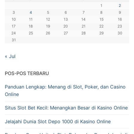
1
2
3
4
5
6
7
8
9
10
11
12
13
14
15
16
17
18
19
20
21
22
23
24
25
26
27
28
29
30
31
« Jul
POS-POS TERBARU
Panduan Lengkap: Menang di Slot, Poker, dan Casino
Online
Situs Slot Bet Kecil: Menangkan Besar di Kasino Online
Jelajahi Dunia Slot Depo 1000 di Kasino Online