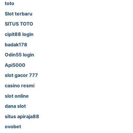
toto
Slot terbaru
SITUS TOTO
cipit88 login
badak178
Odin55 login
Api5000
slot gacor 777
casino resmi
slot online
dana slot
situs apiraja88
ovobet