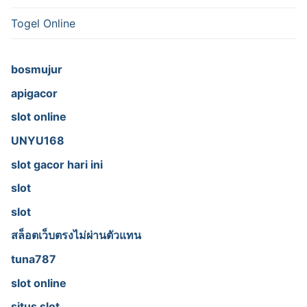
Togel Online
bosmujur
apigacor
slot online
UNYU168
slot gacor hari ini
slot
slot
สล็อตเว็บตรงไม่ผ่านตัวแทน
tuna787
slot online
situs slot