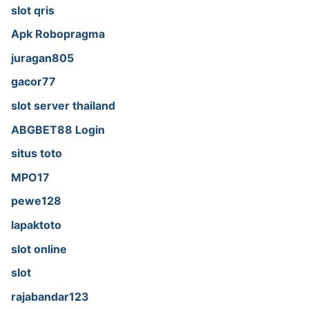
slot qris
Apk Robopragma
juragan805
gacor77
slot server thailand
ABGBET88 Login
situs toto
MPO17
pewe128
lapaktoto
slot online
slot
rajabandar123