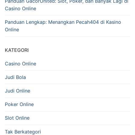
Panduan GacorUnited: Slot, Poker, dan Banyak Lagi di
Casino Online
Panduan Lengkap: Menangkan Pecah404 di Kasino
Online
KATEGORI
Casino Online
Judi Bola
Judi Online
Poker Online
Slot Online
Tak Berkategori