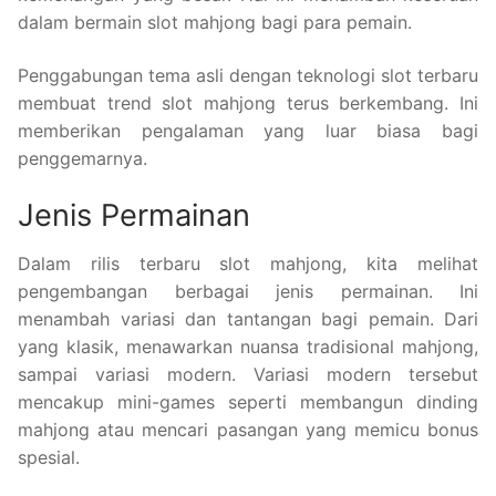
dalam bermain slot mahjong bagi para pemain.
Penggabungan tema asli dengan teknologi slot terbaru
membuat trend slot mahjong terus berkembang. Ini
memberikan pengalaman yang luar biasa bagi
penggemarnya.
Jenis Permainan
Dalam rilis terbaru slot mahjong, kita melihat
pengembangan berbagai jenis permainan. Ini
menambah variasi dan tantangan bagi pemain. Dari
yang klasik, menawarkan nuansa tradisional mahjong,
sampai variasi modern. Variasi modern tersebut
mencakup mini-games seperti membangun dinding
mahjong atau mencari pasangan yang memicu bonus
spesial.