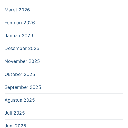
Maret 2026
Februari 2026
Januari 2026
Desember 2025
November 2025
Oktober 2025
September 2025
Agustus 2025
Juli 2025
Juni 2025