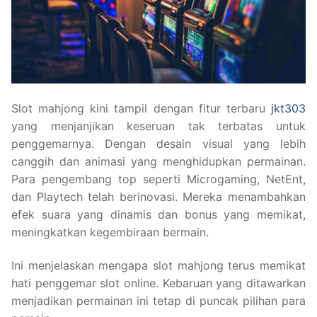
Slot mahjong kini tampil dengan fitur terbaru
jkt303
yang menjanjikan keseruan tak terbatas untuk
penggemarnya. Dengan desain visual yang lebih
canggih dan animasi yang menghidupkan permainan.
Para pengembang top seperti Microgaming, NetEnt,
dan Playtech telah berinovasi. Mereka menambahkan
efek suara yang dinamis dan bonus yang memikat,
meningkatkan kegembiraan bermain.
Ini menjelaskan mengapa slot mahjong terus memikat
hati penggemar slot online. Kebaruan yang ditawarkan
menjadikan permainan ini tetap di puncak pilihan para