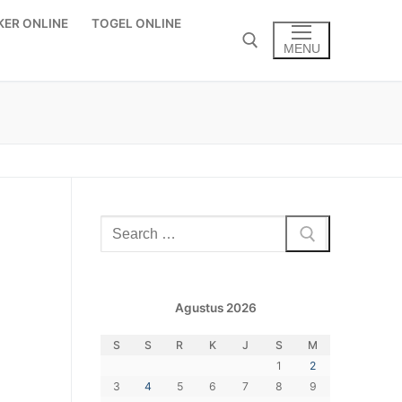
KER ONLINE
TOGEL ONLINE
MENU
Cari:
Cari:
Agustus 2026
S
S
R
K
J
S
M
1
2
3
4
5
6
7
8
9