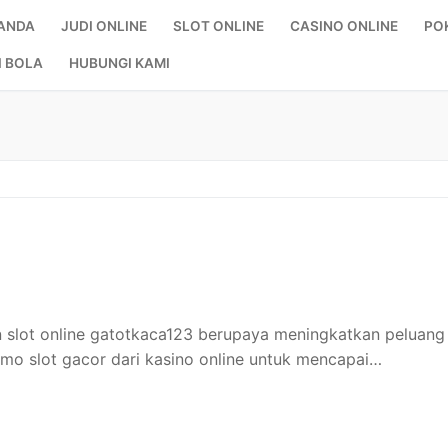
ANDA
JUDI ONLINE
SLOT ONLINE
CASINO ONLINE
PO
I BOLA
HUBUNGI KAMI
n slot online gatotkaca123 berupaya meningkatkan peluang
 slot gacor dari kasino online untuk mencapai…