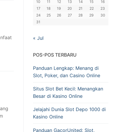
10
11
12
13
14
15
16
17
18
19
20
21
22
23
24
25
26
27
28
29
30
31
anfaat
« Jul
POS-POS TERBARU
Panduan Lengkap: Menang di
Slot, Poker, dan Casino Online
Situs Slot Bet Kecil: Menangkan
Besar di Kasino Online
yang
Jelajahi Dunia Slot Depo 1000 di
am
Kasino Online
Panduan GacorUnited: Slot,