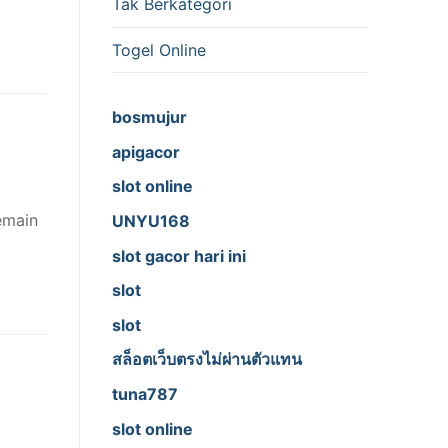
Tak Berkategori
Togel Online
bosmujur
apigacor
slot online
emain
UNYU168
slot gacor hari ini
slot
slot
สล็อตเว็บตรงไม่ผ่านตัวแทน
tuna787
slot online