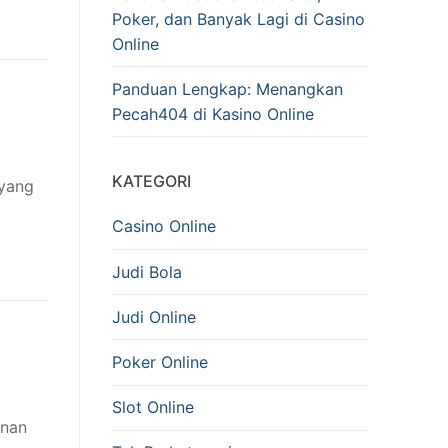
Poker, dan Banyak Lagi di Casino
Online
Panduan Lengkap: Menangkan
Pecah404 di Kasino Online
KATEGORI
 yang
Casino Online
Judi Bola
Judi Online
Poker Online
Slot Online
inan