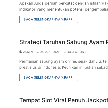
Apakah Anda pernah berkutat dengan istilah RTP
indikator yang menentukan potensi pengembalia
BACA SELENGKAPNYA %RARR;
Strategi Taruhan Sabung Ayam P
ADMIN
24 JUNI 2025
JUDI ONLINE
Permainan sabung ayam online, sejak dahulu, te
prestisius di Indonesia. Keunikan ini bukan sek
BACA SELENGKAPNYA %RARR;
Tempat Slot Viral Penuh Jackpo