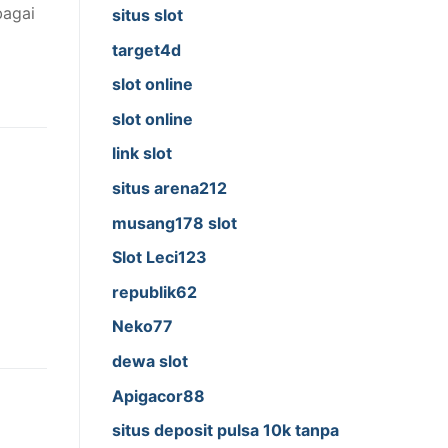
bagai
situs slot
target4d
slot online
slot online
link slot
situs arena212
musang178 slot
Slot Leci123
republik62
Neko77
dewa slot
Apigacor88
situs deposit pulsa 10k tanpa