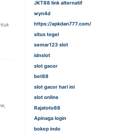
JKT88 link alternatif
wyn4d
https://apkdan777.com/
ntuk
situs togel
semar123 slot
idnslot
slot gacor
bet88
slot gacor hari ini
slot online
ne,
Rajatoto88
Apinaga login
bokep indo