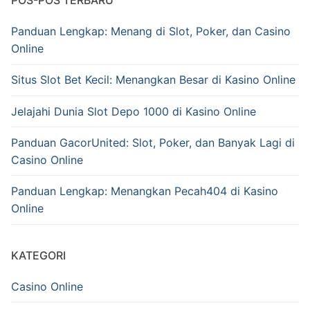
POS-POS TERBARU
Panduan Lengkap: Menang di Slot, Poker, dan Casino
Online
Situs Slot Bet Kecil: Menangkan Besar di Kasino Online
Jelajahi Dunia Slot Depo 1000 di Kasino Online
Panduan GacorUnited: Slot, Poker, dan Banyak Lagi di
Casino Online
Panduan Lengkap: Menangkan Pecah404 di Kasino
Online
KATEGORI
Casino Online