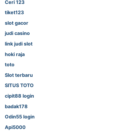
Ceri 123
tiket123
slot gacor
judi casino
link judi slot
hoki raja
toto
Slot terbaru
SITUS TOTO
cipit88 login
badak178
Odin55 login
Api5000