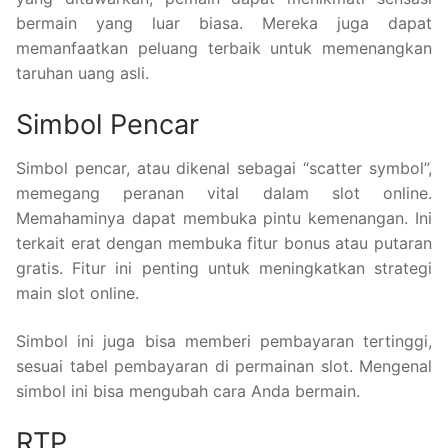
bermain yang luar biasa. Mereka juga dapat
memanfaatkan peluang terbaik untuk memenangkan
taruhan uang asli.
Simbol Pencar
Simbol pencar, atau dikenal sebagai “scatter symbol”,
memegang peranan vital dalam slot online.
Memahaminya dapat membuka pintu kemenangan. Ini
terkait erat dengan membuka fitur bonus atau putaran
gratis. Fitur ini penting untuk meningkatkan strategi
main slot online.
Simbol ini juga bisa memberi pembayaran tertinggi,
sesuai tabel pembayaran di permainan slot. Mengenal
simbol ini bisa mengubah cara Anda bermain.
RTP