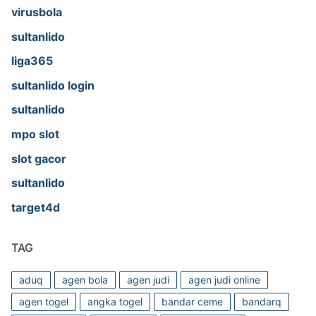
virusbola
sultanlido
liga365
sultanlido login
sultanlido
mpo slot
slot gacor
sultanlido
target4d
TAG
aduq
agen bola
agen judi
agen judi online
agen togel
angka togel
bandar ceme
bandarq