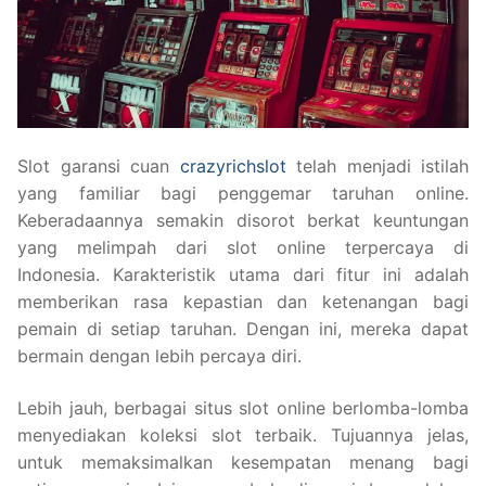
Slot garansi cuan
crazyrichslot
telah menjadi istilah
yang familiar bagi penggemar taruhan online.
Keberadaannya semakin disorot berkat keuntungan
yang melimpah dari slot online terpercaya di
Indonesia. Karakteristik utama dari fitur ini adalah
memberikan rasa kepastian dan ketenangan bagi
pemain di setiap taruhan. Dengan ini, mereka dapat
bermain dengan lebih percaya diri.
Lebih jauh, berbagai situs slot online berlomba-lomba
menyediakan koleksi slot terbaik. Tujuannya jelas,
untuk memaksimalkan kesempatan menang bagi