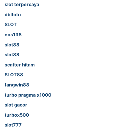
slot terpercaya
dbltoto
SLOT
nos138
slot88
slot88
scatter hitam
SLOT88
fangwin88
turbo pragma x1000
slot gacor
turbox500
slot777