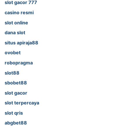
slot gacor 777
casino resmi
slot online
dana slot
situs apiraja88
ovobet
robopragma
slot88
sbobet88
slot gacor
slot terpercaya
slot qris
abgbet88