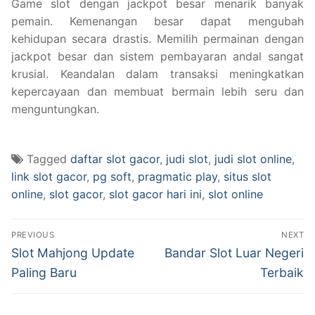
Game slot dengan jackpot besar menarik banyak
pemain. Kemenangan besar dapat mengubah
kehidupan secara drastis. Memilih permainan dengan
jackpot besar dan sistem pembayaran andal sangat
krusial. Keandalan dalam transaksi meningkatkan
kepercayaan dan membuat bermain lebih seru dan
menguntungkan.
Tagged
daftar slot gacor
,
judi slot
,
judi slot online
,
link slot gacor
,
pg soft
,
pragmatic play
,
situs slot
online
,
slot gacor
,
slot gacor hari ini
,
slot online
Navigasi
PREVIOUS
NEXT
pos
Previous
Next
Slot Mahjong Update
Bandar Slot Luar Negeri
post:
post:
Paling Baru
Terbaik