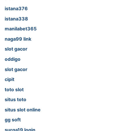
istana376
istana338
manilabet365
naga99 link
slot gacor
oddigo
slot gacor
cipit
toto slot
situs toto
situs slot online
gg soft
surga19 login