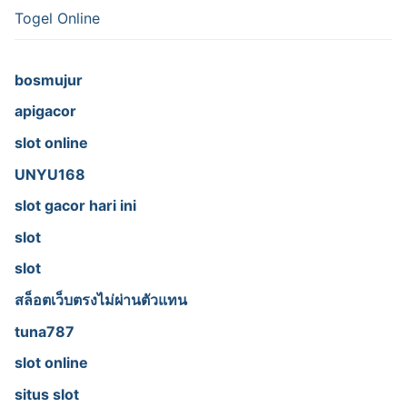
Togel Online
bosmujur
apigacor
slot online
UNYU168
slot gacor hari ini
slot
slot
สล็อตเว็บตรงไม่ผ่านตัวแทน
tuna787
slot online
situs slot