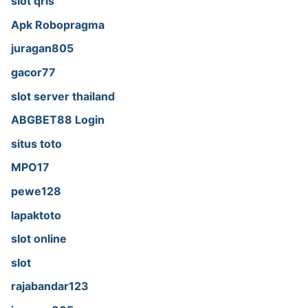
slot qris
Apk Robopragma
juragan805
gacor77
slot server thailand
ABGBET88 Login
situs toto
MPO17
pewe128
lapaktoto
slot online
slot
rajabandar123