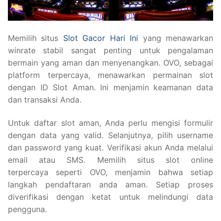
Memilih situs
Slot Gacor Hari Ini
yang menawarkan
winrate stabil sangat penting untuk pengalaman
bermain yang aman dan menyenangkan. OVO, sebagai
platform terpercaya, menawarkan permainan slot
dengan ID Slot Aman. Ini menjamin keamanan data
dan transaksi Anda.
Untuk daftar slot aman, Anda perlu mengisi formulir
dengan data yang valid. Selanjutnya, pilih username
dan password yang kuat. Verifikasi akun Anda melalui
email atau SMS. Memilih situs slot online
terpercaya seperti OVO, menjamin bahwa setiap
langkah pendaftaran anda aman. Setiap proses
diverifikasi dengan ketat untuk melindungi data
pengguna.