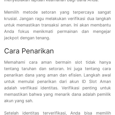
Memilih metode setoran yang terpercaya sangat
krusial. Jangan ragu melakukan verifikasi dua langkah
untuk memastikan transaksi aman. Ini akan membantu
Anda fokus menikmati permainan dan mengejar
jackpot dengan tenang.
Cara Penarikan
Memahami cara aman bermain slot tidak hanya
tentang taruhan dan setoran. Ini juga tentang cara
penarikan dana yang aman dan efisien. Langkah awal
untuk memulai penarikan dari akun ID Slot Aman
adalah verifikasi identitas. Verifikasi penting untuk
memastikan bahwa yang menarik dana adalah pemilik
akun yang sah.
Setelah identitas terverifikasi, Anda bisa memilih