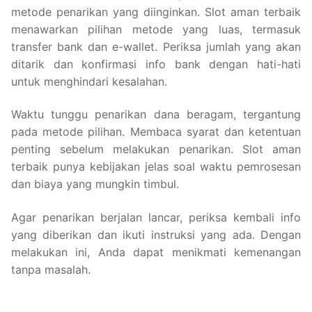
metode penarikan yang diinginkan. Slot aman terbaik
menawarkan pilihan metode yang luas, termasuk
transfer bank dan e-wallet. Periksa jumlah yang akan
ditarik dan konfirmasi info bank dengan hati-hati
untuk menghindari kesalahan.
Waktu tunggu penarikan dana beragam, tergantung
pada metode pilihan. Membaca syarat dan ketentuan
penting sebelum melakukan penarikan. Slot aman
terbaik punya kebijakan jelas soal waktu pemrosesan
dan biaya yang mungkin timbul.
Agar penarikan berjalan lancar, periksa kembali info
yang diberikan dan ikuti instruksi yang ada. Dengan
melakukan ini, Anda dapat menikmati kemenangan
tanpa masalah.