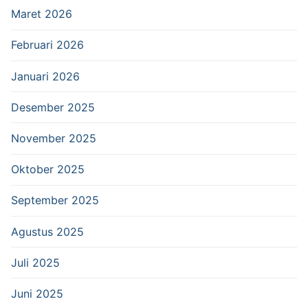
Maret 2026
Februari 2026
Januari 2026
Desember 2025
November 2025
Oktober 2025
September 2025
Agustus 2025
Juli 2025
Juni 2025