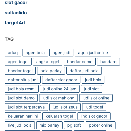
slot gacor
sultanlido
target4d
TAG
aduq
agen bola
agen judi
agen judi online
agen togel
angka togel
bandar ceme
bandarq
bandar togel
bola parlay
daftar judi bola
daftar situs judi
daftar slot gacor
judi bola
judi bola resmi
judi online 24 jam
judi slot
judi slot demo
judi slot mahjong
judi slot online
judi slot terpercaya
judi slot zeus
judi togel
keluaran hari ini
keluaran togel
link slot gacor
live judi bola
mix parlay
pg soft
poker online