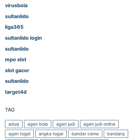
virusbola
sultanlido
liga365
sultanlido login
sultanlido
mpo slot
slot gacor
sultanlido
target4d
TAG
aduq
agen bola
agen judi
agen judi online
agen togel
angka togel
bandar ceme
bandarq