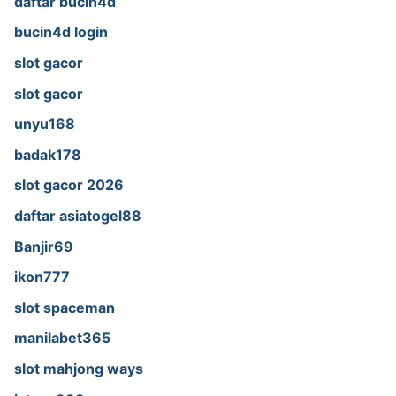
daftar bucin4d
bucin4d login
slot gacor
slot gacor
unyu168
badak178
slot gacor 2026
daftar asiatogel88
Banjir69
ikon777
slot spaceman
manilabet365
slot mahjong ways