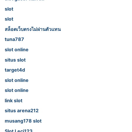
slot
slot
สล็อตเว็บตรงไม่ผ่านตัวแทน
tuna787
slot online
situs slot
target4d
slot online
slot online
link slot
situs arena212
musang178 slot
Slot Leci123