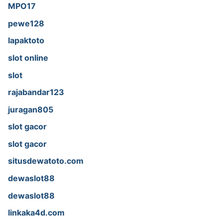
MPO17
pewe128
lapaktoto
slot online
slot
rajabandar123
juragan805
slot gacor
slot gacor
situsdewatoto.com
dewaslot88
dewaslot88
linkaka4d.com