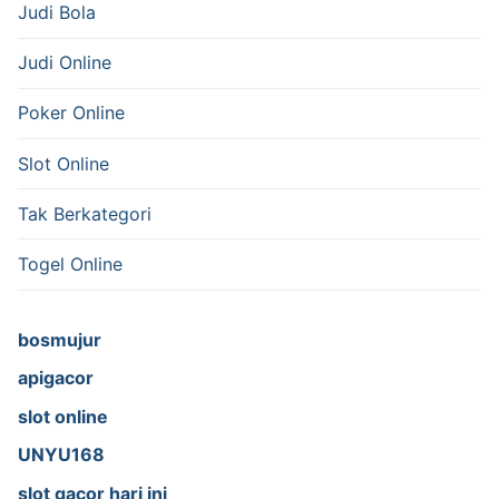
Judi Bola
Judi Online
Poker Online
Slot Online
Tak Berkategori
Togel Online
bosmujur
apigacor
slot online
UNYU168
slot gacor hari ini