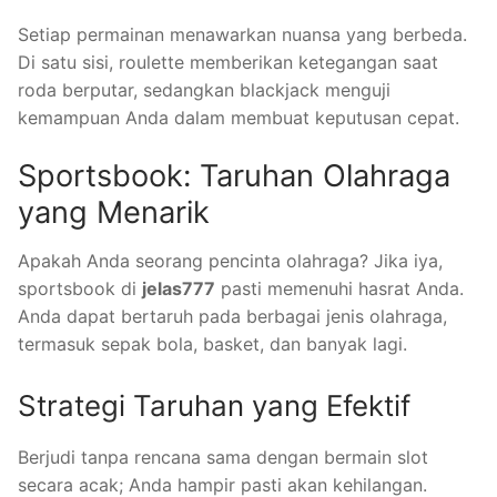
Setiap permainan menawarkan nuansa yang berbeda.
Di satu sisi, roulette memberikan ketegangan saat
roda berputar, sedangkan blackjack menguji
kemampuan Anda dalam membuat keputusan cepat.
Sportsbook: Taruhan Olahraga
yang Menarik
Apakah Anda seorang pencinta olahraga? Jika iya,
sportsbook di
jelas777
pasti memenuhi hasrat Anda.
Anda dapat bertaruh pada berbagai jenis olahraga,
termasuk sepak bola, basket, dan banyak lagi.
Strategi Taruhan yang Efektif
Berjudi tanpa rencana sama dengan bermain slot
secara acak; Anda hampir pasti akan kehilangan.