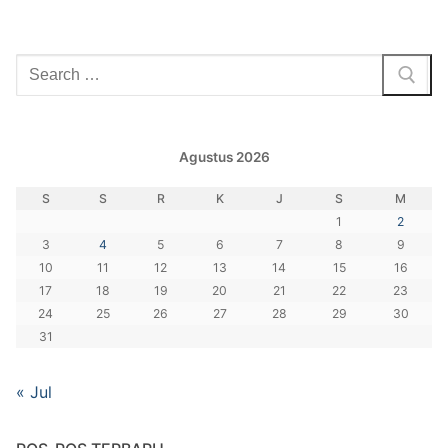
Cari:
Agustus 2026
S
S
R
K
J
S
M
1
2
3
4
5
6
7
8
9
10
11
12
13
14
15
16
17
18
19
20
21
22
23
24
25
26
27
28
29
30
31
« Jul