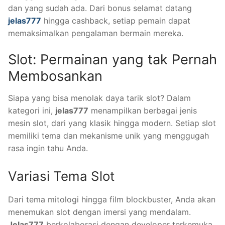
dan yang sudah ada. Dari bonus selamat datang
jelas777
hingga cashback, setiap pemain dapat
memaksimalkan pengalaman bermain mereka.
Slot: Permainan yang tak Pernah
Membosankan
Siapa yang bisa menolak daya tarik slot? Dalam
kategori ini,
jelas777
menampilkan berbagai jenis
mesin slot, dari yang klasik hingga modern. Setiap slot
memiliki tema dan mekanisme unik yang menggugah
rasa ingin tahu Anda.
Variasi Tema Slot
Dari tema mitologi hingga film blockbuster, Anda akan
menemukan slot dengan imersi yang mendalam.
Jelas777
berkolaborasi dengan developer terkemuka