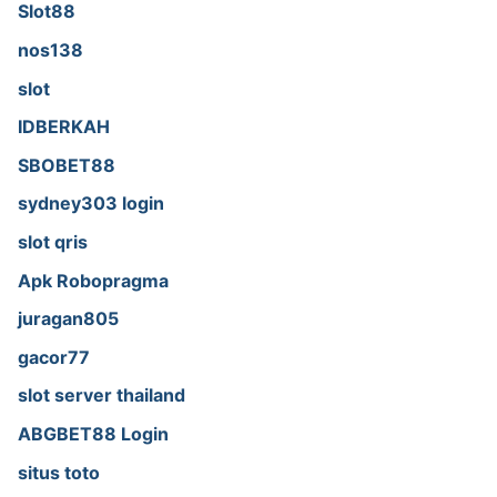
Slot88
nos138
slot
IDBERKAH
SBOBET88
sydney303 login
slot qris
Apk Robopragma
juragan805
gacor77
slot server thailand
ABGBET88 Login
situs toto