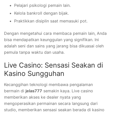
Pelajari psikologi pemain lain.
Kelola bankroll dengan bijak.
Praktikkan disiplin saat memasuki pot.
Dengan mengetahui cara membaca pemain lain, Anda
bisa mendapatkan keunggulan yang signifikan. Ini
adalah seni dan sains yang jarang bisa dikuasai oleh
pemula tanpa waktu dan usaha.
Live Casino: Sensasi Seakan di
Kasino Sungguhan
Kecanggihan teknologi membawa pengalaman
bermain di
jelas777
semakin kaya. Live casino
memberikan akses ke dealer nyata yang
mengoperasikan permainan secara langsung dari
studio, memberikan sensasi seakan berada di kasino