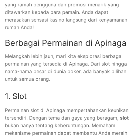
yang ramah pengguna dan promosi menarik yang
ditawarkan kepada para pemain. Anda dapat
merasakan sensasi kasino langsung dari kenyamanan
rumah Anda!
Berbagai Permainan di Apinaga
Melangkah lebih jauh, mari kita eksplorasi berbagai
permainan yang tersedia di Apinaga. Dari slot hingga
nama-nama besar di dunia poker, ada banyak pilihan
untuk semua orang.
1. Slot
Permainan slot di Apinaga mempertahankan keunikan
tersendiri. Dengan tema dan gaya yang beragam,
slot
bukan hanya tentang keberuntungan. Memahami
mekanisme permainan dapat membantu Anda meraih