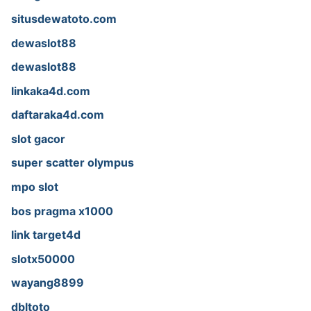
situsdewatoto.com
dewaslot88
dewaslot88
linkaka4d.com
daftaraka4d.com
slot gacor
super scatter olympus
mpo slot
bos pragma x1000
link target4d
slotx50000
wayang8899
dbltoto