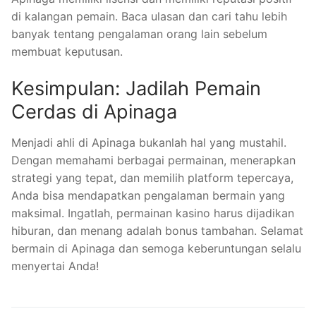
di kalangan pemain. Baca ulasan dan cari tahu lebih
banyak tentang pengalaman orang lain sebelum
membuat keputusan.
Kesimpulan: Jadilah Pemain
Cerdas di Apinaga
Menjadi ahli di Apinaga bukanlah hal yang mustahil.
Dengan memahami berbagai permainan, menerapkan
strategi yang tepat, dan memilih platform tepercaya,
Anda bisa mendapatkan pengalaman bermain yang
maksimal. Ingatlah, permainan kasino harus dijadikan
hiburan, dan menang adalah bonus tambahan. Selamat
bermain di Apinaga dan semoga keberuntungan selalu
menyertai Anda!