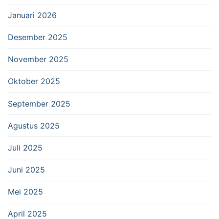
Januari 2026
Desember 2025
November 2025
Oktober 2025
September 2025
Agustus 2025
Juli 2025
Juni 2025
Mei 2025
April 2025