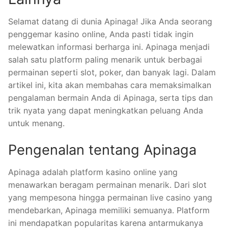
Selamat datang di dunia Apinaga! Jika Anda seorang
penggemar kasino online, Anda pasti tidak ingin
melewatkan informasi berharga ini. Apinaga menjadi
salah satu platform paling menarik untuk berbagai
permainan seperti slot, poker, dan banyak lagi. Dalam
artikel ini, kita akan membahas cara memaksimalkan
pengalaman bermain Anda di Apinaga, serta tips dan
trik nyata yang dapat meningkatkan peluang Anda
untuk menang.
Pengenalan tentang Apinaga
Apinaga adalah platform kasino online yang
menawarkan beragam permainan menarik. Dari slot
yang mempesona hingga permainan live casino yang
mendebarkan, Apinaga memiliki semuanya. Platform
ini mendapatkan popularitas karena antarmukanya