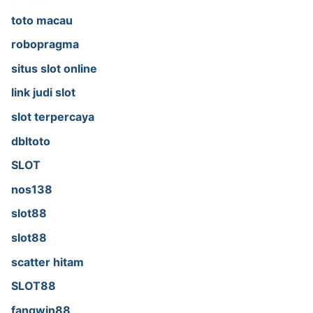
toto macau
robopragma
situs slot online
link judi slot
slot terpercaya
dbltoto
SLOT
nos138
slot88
slot88
scatter hitam
SLOT88
fangwin88