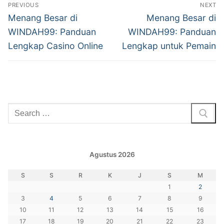
Navigasi
PREVIOUS
NEXT
pos
Previous
Next
Menang Besar di
Menang Besar di
post:
post:
WINDAH99: Panduan
WINDAH99: Panduan
Lengkap Casino Online
Lengkap untuk Pemain
Cari:
Agustus 2026
S
S
R
K
J
S
M
1
2
3
4
5
6
7
8
9
10
11
12
13
14
15
16
17
18
19
20
21
22
23