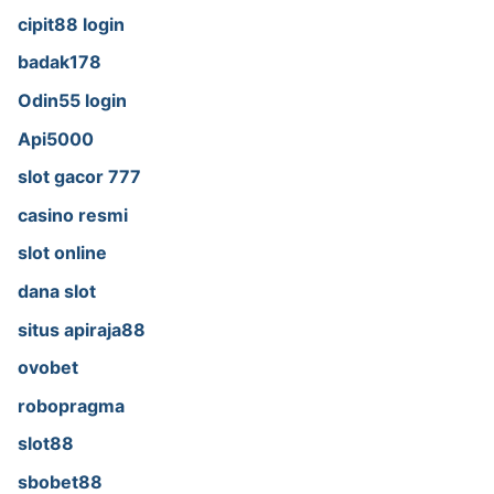
cipit88 login
badak178
Odin55 login
Api5000
slot gacor 777
casino resmi
slot online
dana slot
situs apiraja88
ovobet
robopragma
slot88
sbobet88