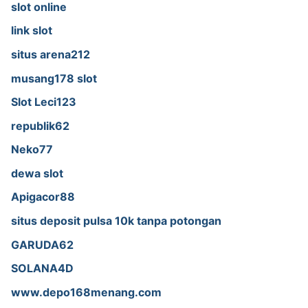
slot online
link slot
situs arena212
musang178 slot
Slot Leci123
republik62
Neko77
dewa slot
Apigacor88
situs deposit pulsa 10k tanpa potongan
GARUDA62
SOLANA4D
www.depo168menang.com