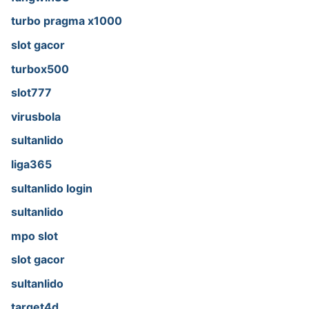
turbo pragma x1000
slot gacor
turbox500
slot777
virusbola
sultanlido
liga365
sultanlido login
sultanlido
mpo slot
slot gacor
sultanlido
target4d