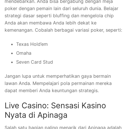
mendebarkan. Anda bisa bergabung dengan meja
poker dengan pemain lain dari seluruh dunia. Belajar
strategi dasar seperti bluffing dan mengelola chip
Anda akan membawa Anda lebih dekat ke
kemenangan. Cobalah berbagai variasi poker, seperti:
Texas Hold’em
Omaha
Seven Card Stud
Jangan lupa untuk memperhatikan gaya bermain
lawan Anda. Mempelajari pola permainan mereka
dapat memberi Anda keuntungan strategis.
Live Casino: Sensasi Kasino
Nyata di Apinaga
Salah satu bagian paling menarik dari Apinaga adalah