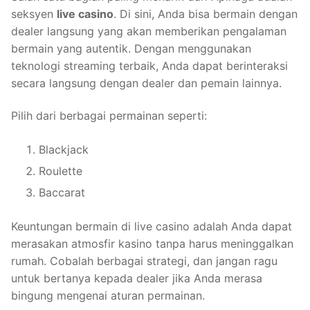
seksyen
live casino
. Di sini, Anda bisa bermain dengan
dealer langsung yang akan memberikan pengalaman
bermain yang autentik. Dengan menggunakan
teknologi streaming terbaik, Anda dapat berinteraksi
secara langsung dengan dealer dan pemain lainnya.
Pilih dari berbagai permainan seperti:
Blackjack
Roulette
Baccarat
Keuntungan bermain di live casino adalah Anda dapat
merasakan atmosfir kasino tanpa harus meninggalkan
rumah. Cobalah berbagai strategi, dan jangan ragu
untuk bertanya kepada dealer jika Anda merasa
bingung mengenai aturan permainan.