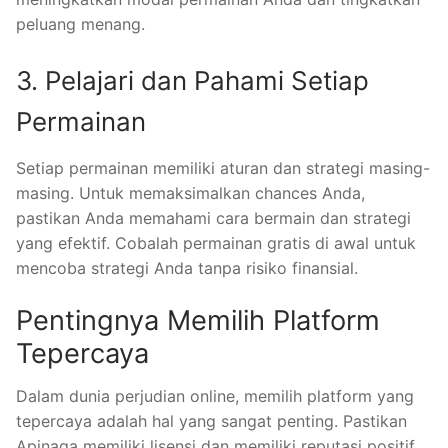
peluang menang.
3. Pelajari dan Pahami Setiap
Permainan
Setiap permainan memiliki aturan dan strategi masing-
masing. Untuk memaksimalkan chances Anda,
pastikan Anda memahami cara bermain dan strategi
yang efektif. Cobalah permainan gratis di awal untuk
mencoba strategi Anda tanpa risiko finansial.
Pentingnya Memilih Platform
Tepercaya
Dalam dunia perjudian online, memilih platform yang
tepercaya adalah hal yang sangat penting. Pastikan
Apinaga memiliki lisensi dan memiliki reputasi positif