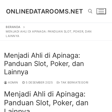
Lompat
ke
ONLINEDATAROOMS.NET
konten
BERANDA
Cari:
MENJADI AHLI DI APINAGA: PANDUAN SLOT, POKER, DAN
LAINNYA
Menjadi Ahli di Apinaga:
Panduan Slot, Poker, dan
Lainnya
ADMIN
5 DESEMBER 2025
TAK BERKATEGORI
Menjadi Ahli di Apinaga:
Panduan Slot, Poker, dan
Lainnya