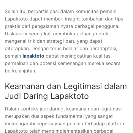
Selain itu, berpartisipasi dalam komunitas pemain
Lapaktoto dapat memberi insight tambahan dan tips
praktis dari pengalaman nyata berbagai pengguna.
Diskusi ini sering kali membuka peluang untuk
mengenal trik dan strategi baru yang dapat
diterapkan. Dengan terus belajar dan beradaptasi,
pemain
lapaktoto
dapat meningkatkan kualitas
permainan dan potensi kemenangan mereka secara
berkelanjutan.
Keamanan dan Legitimasi dalam
Judi Daring Lapaktoto
Dalam konteks judi daring, keamanan dan legitimasi
merupakan dua aspek fundamental yang sangat
memengaruhi kepercayaan pemain terhadap platform.
Lapaktoto telah mengimplementasikan berbagai