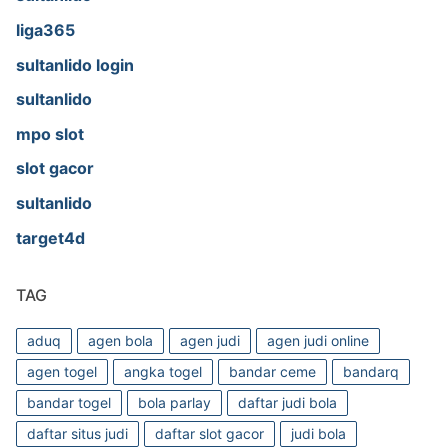
liga365
sultanlido login
sultanlido
mpo slot
slot gacor
sultanlido
target4d
TAG
aduq
agen bola
agen judi
agen judi online
agen togel
angka togel
bandar ceme
bandarq
bandar togel
bola parlay
daftar judi bola
daftar situs judi
daftar slot gacor
judi bola