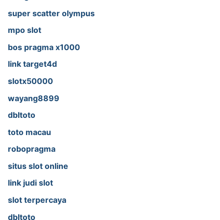
super scatter olympus
mpo slot
bos pragma x1000
link target4d
slotx50000
wayang8899
dbltoto
toto macau
robopragma
situs slot online
link judi slot
slot terpercaya
dbltoto