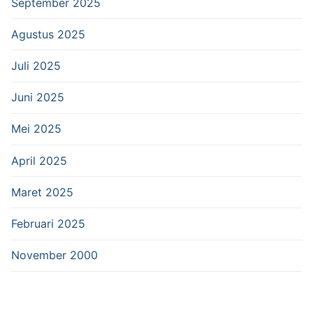
September 2025
Agustus 2025
Juli 2025
Juni 2025
Mei 2025
April 2025
Maret 2025
Februari 2025
November 2000