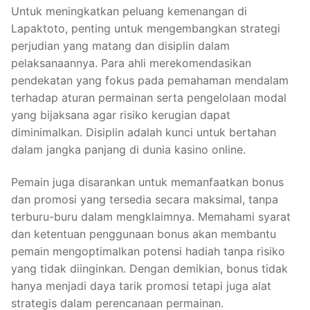
Untuk meningkatkan peluang kemenangan di
Lapaktoto, penting untuk mengembangkan strategi
perjudian yang matang dan disiplin dalam
pelaksanaannya. Para ahli merekomendasikan
pendekatan yang fokus pada pemahaman mendalam
terhadap aturan permainan serta pengelolaan modal
yang bijaksana agar risiko kerugian dapat
diminimalkan. Disiplin adalah kunci untuk bertahan
dalam jangka panjang di dunia kasino online.
Pemain juga disarankan untuk memanfaatkan bonus
dan promosi yang tersedia secara maksimal, tanpa
terburu-buru dalam mengklaimnya. Memahami syarat
dan ketentuan penggunaan bonus akan membantu
pemain mengoptimalkan potensi hadiah tanpa risiko
yang tidak diinginkan. Dengan demikian, bonus tidak
hanya menjadi daya tarik promosi tetapi juga alat
strategis dalam perencanaan permainan.