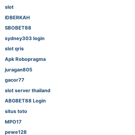
slot
IDBERKAH
SBOBET88
sydney303 login
slot qris
Apk Robopragma
juragan805
gacor77
slot server thailand
ABGBET88 Login
situs toto
MPO17
pewe128