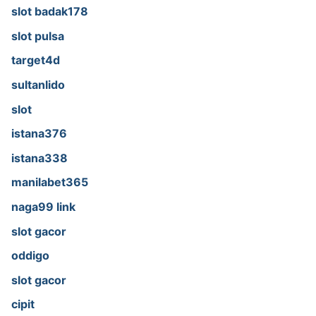
slot badak178
slot pulsa
target4d
sultanlido
slot
istana376
istana338
manilabet365
naga99 link
slot gacor
oddigo
slot gacor
cipit