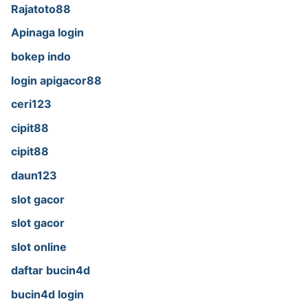
Rajatoto88
Apinaga login
bokep indo
login apigacor88
ceri123
cipit88
cipit88
daun123
slot gacor
slot gacor
slot online
daftar bucin4d
bucin4d login