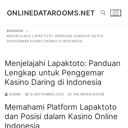
Lompat
ke
ONLINEDATAROOMS.NET
konten
BERANDA
Cari:
MENJELAJAHI LAPAKTOTO: PANDUAN LENGKAP UNTUK
PENGGEMAR KASINO DARING DI INDONESIA
Menjelajahi Lapaktoto: Panduan
Lengkap untuk Penggemar
Kasino Daring di Indonesia
ADMIN
19 SEPTEMBER 2025
TAK BERKATEGORI
Memahami Platform Lapaktoto
dan Posisi dalam Kasino Online
Indonesia