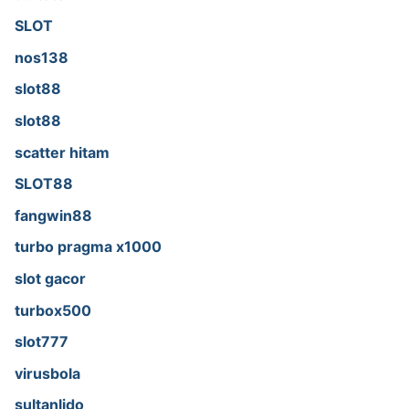
SLOT
nos138
slot88
slot88
scatter hitam
SLOT88
fangwin88
turbo pragma x1000
slot gacor
turbox500
slot777
virusbola
sultanlido