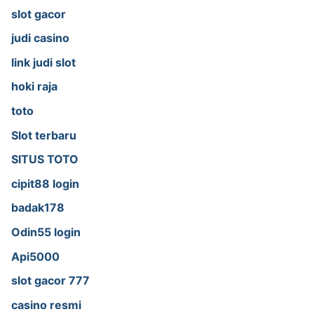
slot gacor
judi casino
link judi slot
hoki raja
toto
Slot terbaru
SITUS TOTO
cipit88 login
badak178
Odin55 login
Api5000
slot gacor 777
casino resmi