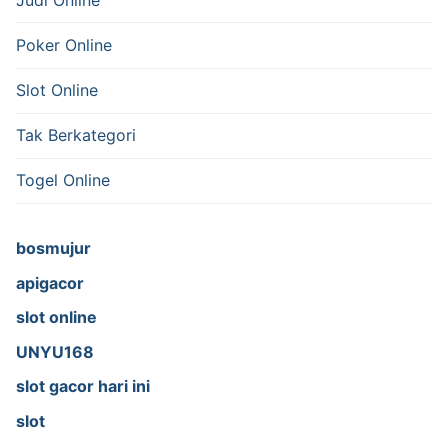
Poker Online
Slot Online
Tak Berkategori
Togel Online
bosmujur
apigacor
slot online
UNYU168
slot gacor hari ini
slot