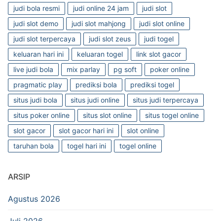
judi bola resmi
judi online 24 jam
judi slot
judi slot demo
judi slot mahjong
judi slot online
judi slot terpercaya
judi slot zeus
judi togel
keluaran hari ini
keluaran togel
link slot gacor
live judi bola
mix parlay
pg soft
poker online
pragmatic play
prediksi bola
prediksi togel
situs judi bola
situs judi online
situs judi terpercaya
situs poker online
situs slot online
situs togel online
slot gacor
slot gacor hari ini
slot online
taruhan bola
togel hari ini
togel online
ARSIP
Agustus 2026
Juli 2026