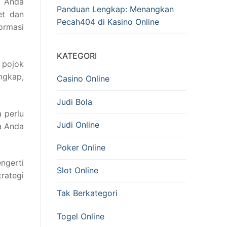
a Anda
Panduan Lengkap: Menangkan
et dan
Pecah404 di Kasino Online
ormasi
KATEGORI
i pojok
ngkap,
Casino Online
Judi Bola
 perlu
Judi Online
a Anda
Poker Online
ngerti
Slot Online
rategi
Tak Berkategori
Togel Online