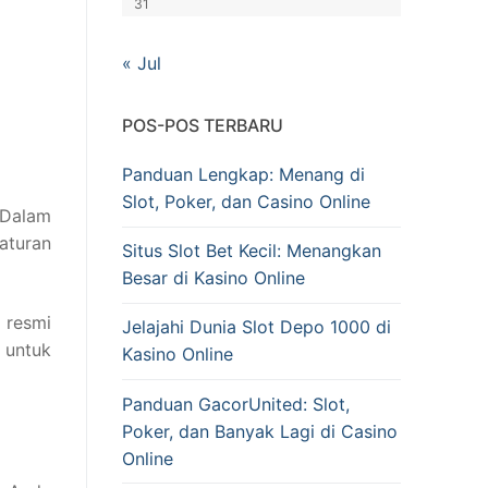
31
« Jul
POS-POS TERBARU
Panduan Lengkap: Menang di
Slot, Poker, dan Casino Online
 Dalam
aturan
Situs Slot Bet Kecil: Menangkan
Besar di Kasino Online
i resmi
Jelajahi Dunia Slot Depo 1000 di
 untuk
Kasino Online
Panduan GacorUnited: Slot,
Poker, dan Banyak Lagi di Casino
Online