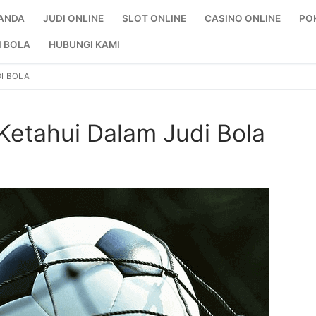
ANDA
JUDI ONLINE
SLOT ONLINE
CASINO ONLINE
PO
I BOLA
HUBUNGI KAMI
I BOLA
etahui Dalam Judi Bola