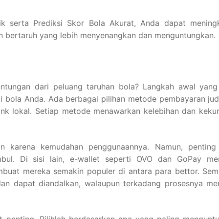
k serta Prediksi Skor Bola Akurat, Anda dapat mening
 bertaruh yang lebih menyenangkan dan menguntungkan.
ntungan dari peluang taruhan bola? Langkah awal yang
i bola Anda. Ada berbagai pilihan metode pembayaran judi
 bank lokal. Setiap metode menawarkan kelebihan dan keku
ihan karena kemudahan penggunaannya. Namun, penting
bul. Di sisi lain, e-wallet seperti OVO dan GoPay me
mbuat mereka semakin populer di antara para bettor. Sem
dan dapat diandalkan, walaupun terkadang prosesnya m
 penting. Pilihlah berdasarkan apa yang paling mengunt