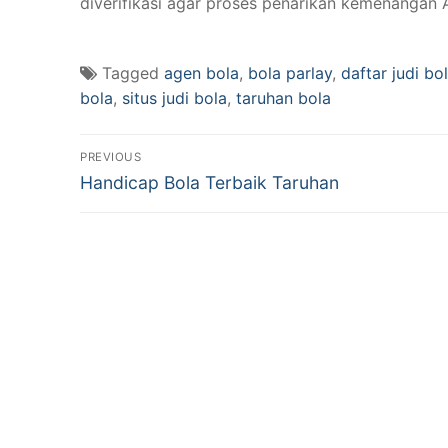
diverifikasi agar proses penarikan kemenangan 
Tagged
agen bola
,
bola parlay
,
daftar judi bo
bola
,
situs judi bola
,
taruhan bola
Navigasi
PREVIOUS
Previous
pos
Handicap Bola Terbaik Taruhan
post: