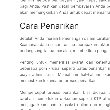
bagi Anda. Pastikan detail pembayaran Anda b
akan memungkinkan Anda untuk cepat memanfaa
Cara Penarikan
Setelah Anda meraih kemenangan dalam taruhan 
Keamanan dana secara online merupakan faktor u
berlangsung tanpa masalah, memberikan pengal
Penting untuk memeriksa syarat dan ketentu
beberapa poin krusial seperti batas penarikan
biaya administrasi. Memahami hal-hal ini a
memastikan kelancaran proses penarikan.
Mempercepat proses penarikan bisa dicapai d
taruhan memerlukan dokumen seperti KTP atau 
menjaga keamanan transaksi online dan meng