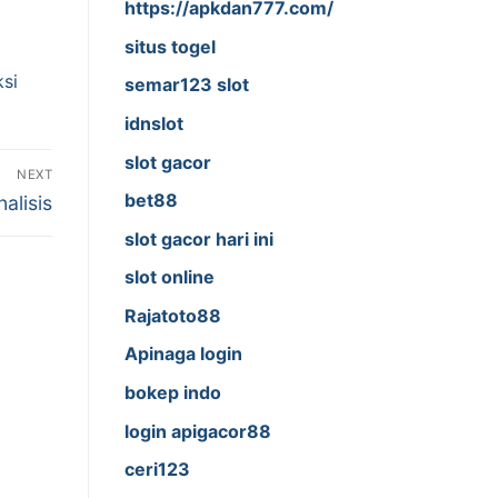
https://apkdan777.com/
situs togel
ksi
semar123 slot
idnslot
slot gacor
NEXT
bet88
alisis
slot gacor hari ini
slot online
Rajatoto88
Apinaga login
bokep indo
login apigacor88
ceri123