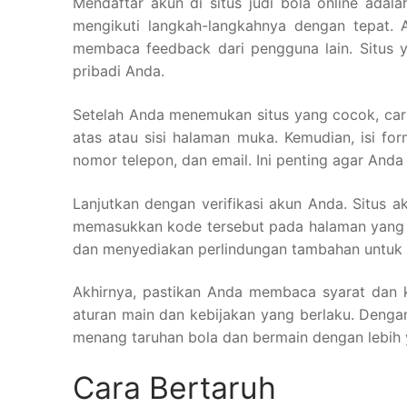
Mendaftar akun di situs judi bola online adal
mengikuti langkah-langkahnya dengan tepat. 
membaca feedback dari pengguna lain. Situs y
pribadi Anda.
Setelah Anda menemukan situs yang cocok, cari d
atas atau sisi halaman muka. Kemudian, isi fo
nomor telepon, dan email. Ini penting agar Anda
Lanjutkan dengan verifikasi akun Anda. Situs a
memasukkan kode tersebut pada halaman yang t
dan menyediakan perlindungan tambahan untuk
Akhirnya, pastikan Anda membaca syarat dan k
aturan main dan kebijakan yang berlaku. Denga
menang taruhan bola dan bermain dengan lebih 
Cara Bertaruh