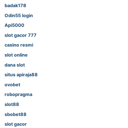
badak178
Odin55 login
Api5000
slot gacor 777
casino resmi
slot online
dana slot
situs apiraja88
ovobet
robopragma
slot88
sbobet88
slot gacor