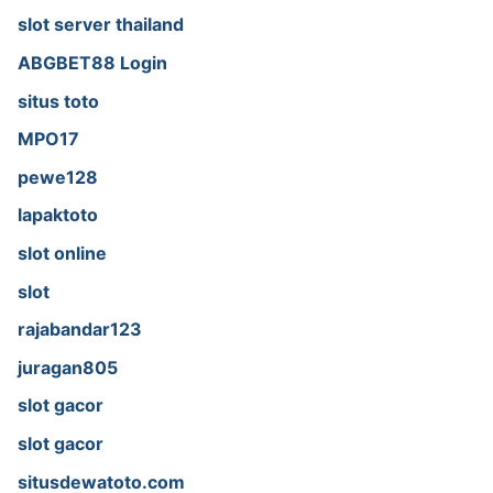
slot server thailand
ABGBET88 Login
situs toto
MPO17
pewe128
lapaktoto
slot online
slot
rajabandar123
juragan805
slot gacor
slot gacor
situsdewatoto.com