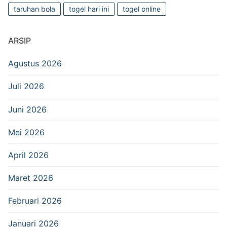
taruhan bola
togel hari ini
togel online
ARSIP
Agustus 2026
Juli 2026
Juni 2026
Mei 2026
April 2026
Maret 2026
Februari 2026
Januari 2026