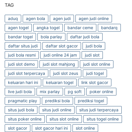
TAG
aduq
agen bola
agen judi
agen judi online
agen togel
angka togel
bandar ceme
bandarq
bandar togel
bola parlay
daftar judi bola
daftar situs judi
daftar slot gacor
judi bola
judi bola resmi
judi online 24 jam
judi slot
judi slot demo
judi slot mahjong
judi slot online
judi slot terpercaya
judi slot zeus
judi togel
keluaran hari ini
keluaran togel
link slot gacor
live judi bola
mix parlay
pg soft
poker online
pragmatic play
prediksi bola
prediksi togel
situs judi bola
situs judi online
situs judi terpercaya
situs poker online
situs slot online
situs togel online
slot gacor
slot gacor hari ini
slot online