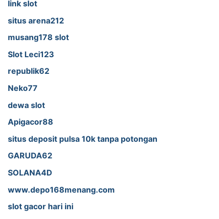
link slot
situs arena212
musang178 slot
Slot Leci123
republik62
Neko77
dewa slot
Apigacor88
situs deposit pulsa 10k tanpa potongan
GARUDA62
SOLANA4D
www.depo168menang.com
slot gacor hari ini