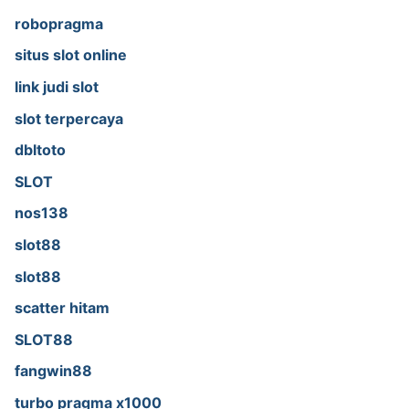
robopragma
situs slot online
link judi slot
slot terpercaya
dbltoto
SLOT
nos138
slot88
slot88
scatter hitam
SLOT88
fangwin88
turbo pragma x1000