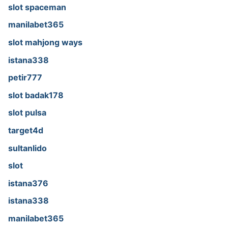
slot spaceman
manilabet365
slot mahjong ways
istana338
petir777
slot badak178
slot pulsa
target4d
sultanlido
slot
istana376
istana338
manilabet365