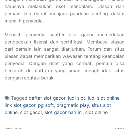
harusnya melakukan riset mendalam. Ulasan dari
pemain lain dapat menjadi panduan penting dalam
memilih penyedia.
Meneliti penyedia scatter slot gacor memerlukan
pengecekan lisensi dan sertifikasi. Membaca ulasan
dari pemain lain sangat dianjurkan. Forum dan situs
ulasan dapat memberikan wawasan tentang keandalan
penyedia. Dengan riset yang cermat, pemain bisa
bertaruh di platform yang aman, menghindari situs
dengan reputasi buruk.
Tagged
daftar slot gacor
,
judi slot
,
judi slot online
,
link slot gacor
,
pg soft
,
pragmatic play
,
situs slot
online
,
slot gacor
,
slot gacor hari ini
,
slot online
Navigasi