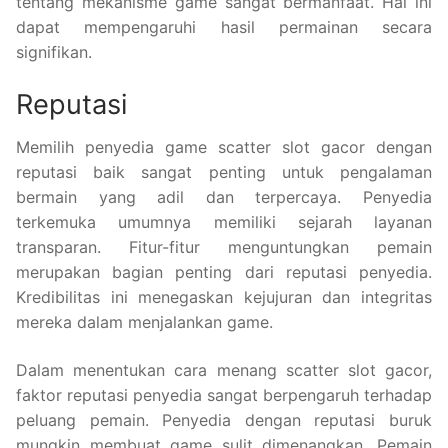
tentang mekanisme game sangat bermanfaat. Hal ini
dapat mempengaruhi hasil permainan secara
signifikan.
Reputasi
Memilih penyedia game scatter slot gacor dengan
reputasi baik sangat penting untuk pengalaman
bermain yang adil dan terpercaya. Penyedia
terkemuka umumnya memiliki sejarah layanan
transparan. Fitur-fitur menguntungkan pemain
merupakan bagian penting dari reputasi penyedia.
Kredibilitas ini menegaskan kejujuran dan integritas
mereka dalam menjalankan game.
Dalam menentukan cara menang scatter slot gacor,
faktor reputasi penyedia sangat berpengaruh terhadap
peluang pemain. Penyedia dengan reputasi buruk
mungkin membuat game sulit dimenangkan. Pemain