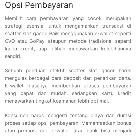
Opsi Pembayaran
Memilih cara pembayaran yang cocok merupakan
strategi esensial untuk mengamankan transaksi di
scatter slot gacor. Baik menggunakan e-wallet seperti
OVO atau GoPay, ataupun metode tradisional seperti
kartu kredit, tiap pilihan menawarkan kelebihannya
sendiri.
Sebuah panduan efektif scatter slot gacor harus
mengulas berbagai cara deposit dan penarikan dana.
E-wallet biasanya memberikan proses pembayaran
yang cepat dan mudah, sedangkan kartu kredit
menawarkan tingkat keamanan lebih optimal.
Konsumen harus mengerti tentang biaya dan durasi
proses setiap opsi pembayaran. Memanfaatkan bonus
atau promosi dari e-wallet atau bank bisa menjadi