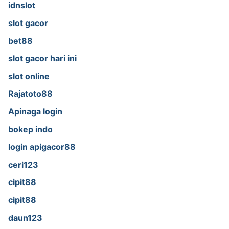
idnslot
slot gacor
bet88
slot gacor hari ini
slot online
Rajatoto88
Apinaga login
bokep indo
login apigacor88
ceri123
cipit88
cipit88
daun123