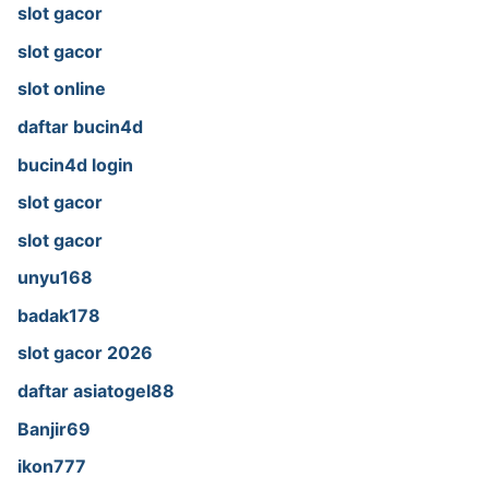
slot gacor
slot gacor
slot online
daftar bucin4d
bucin4d login
slot gacor
slot gacor
unyu168
badak178
slot gacor 2026
daftar asiatogel88
Banjir69
ikon777