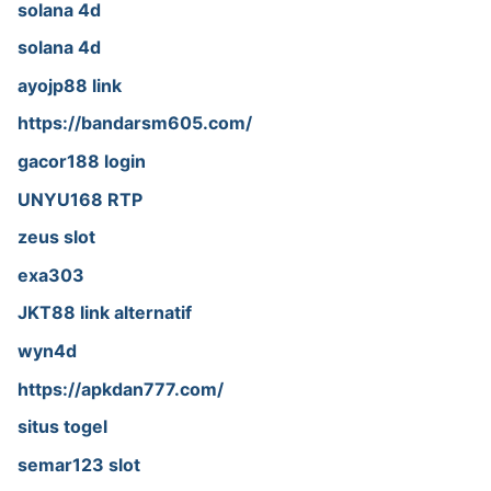
solana 4d
solana 4d
ayojp88 link
https://bandarsm605.com/
gacor188 login
UNYU168 RTP
zeus slot
exa303
JKT88 link alternatif
wyn4d
https://apkdan777.com/
situs togel
semar123 slot