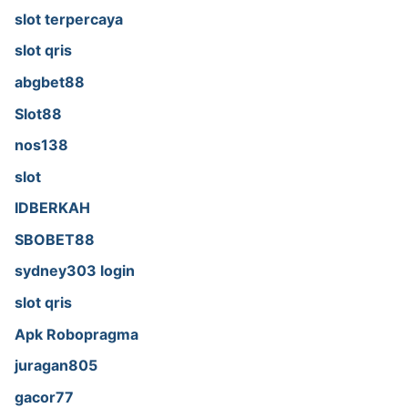
slot terpercaya
slot qris
abgbet88
Slot88
nos138
slot
IDBERKAH
SBOBET88
sydney303 login
slot qris
Apk Robopragma
juragan805
gacor77