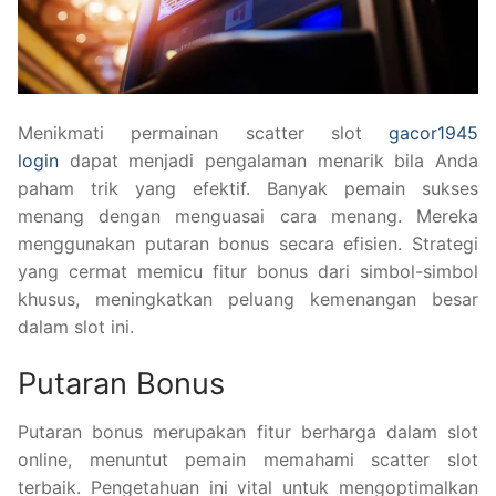
Menikmati permainan scatter slot
gacor1945
login
dapat menjadi pengalaman menarik bila Anda
paham trik yang efektif. Banyak pemain sukses
menang dengan menguasai cara menang. Mereka
menggunakan putaran bonus secara efisien. Strategi
yang cermat memicu fitur bonus dari simbol-simbol
khusus, meningkatkan peluang kemenangan besar
dalam slot ini.
Putaran Bonus
Putaran bonus merupakan fitur berharga dalam slot
online, menuntut pemain memahami scatter slot
terbaik. Pengetahuan ini vital untuk mengoptimalkan