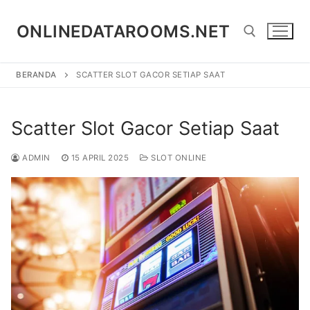
Lompat
ke
ONLINEDATAROOMS.NET
konten
BERANDA
SCATTER SLOT GACOR SETIAP SAAT
Cari:
Scatter Slot Gacor Setiap Saat
ADMIN
15 APRIL 2025
SLOT ONLINE