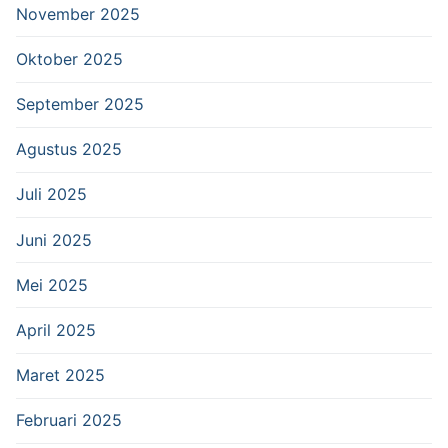
November 2025
Oktober 2025
September 2025
Agustus 2025
Juli 2025
Juni 2025
Mei 2025
April 2025
Maret 2025
Februari 2025