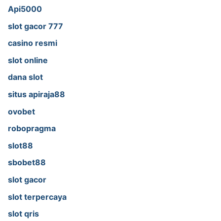
Api5000
slot gacor 777
casino resmi
slot online
dana slot
situs apiraja88
ovobet
robopragma
slot88
sbobet88
slot gacor
slot terpercaya
slot qris