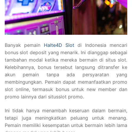
Banyak pemain
Halte4D Slot
di Indonesia mencari
bonus slot deposit yang menarik. Ini dianggap sebagai
tambahan modal ketika mereka bermain di situs slot.
Kelebihannya, bonus tersebut langsung ditransfer ke
akun pemain tanpa ada persyaratan yang
membingungkan. Pemain dapat memanfaatkan promo
slot online, termasuk bonus untuk new member dan
promo lainnya dari situsslot promo.
Ini tidak hanya menambah keseruan dalam bermain,
tetapi juga meningkatkan peluang untuk menang.
Pemain memiliki kesempatan untuk bermain lebih lama