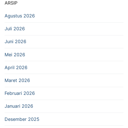
ARSIP
Agustus 2026
Juli 2026
Juni 2026
Mei 2026
April 2026
Maret 2026
Februari 2026
Januari 2026
Desember 2025