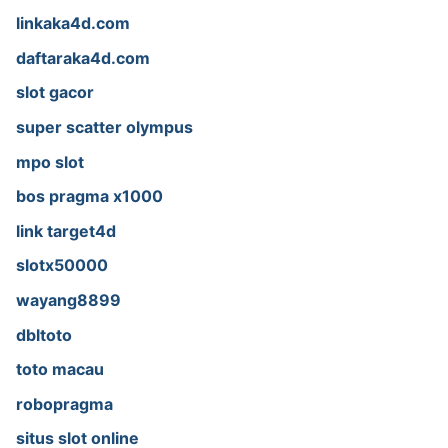
linkaka4d.com
daftaraka4d.com
slot gacor
super scatter olympus
mpo slot
bos pragma x1000
link target4d
slotx50000
wayang8899
dbltoto
toto macau
robopragma
situs slot online