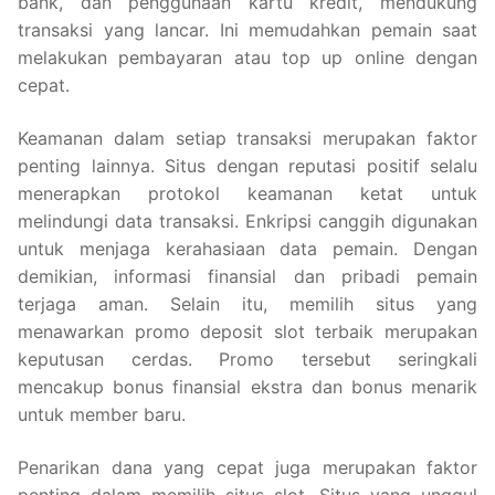
bank, dan penggunaan kartu kredit, mendukung
transaksi yang lancar. Ini memudahkan pemain saat
melakukan pembayaran atau top up online dengan
cepat.
Keamanan dalam setiap transaksi merupakan faktor
penting lainnya. Situs dengan reputasi positif selalu
menerapkan protokol keamanan ketat untuk
melindungi data transaksi. Enkripsi canggih digunakan
untuk menjaga kerahasiaan data pemain. Dengan
demikian, informasi finansial dan pribadi pemain
terjaga aman. Selain itu, memilih situs yang
menawarkan promo deposit slot terbaik merupakan
keputusan cerdas. Promo tersebut seringkali
mencakup bonus finansial ekstra dan bonus menarik
untuk member baru.
Penarikan dana yang cepat juga merupakan faktor
penting dalam memilih situs slot. Situs yang unggul