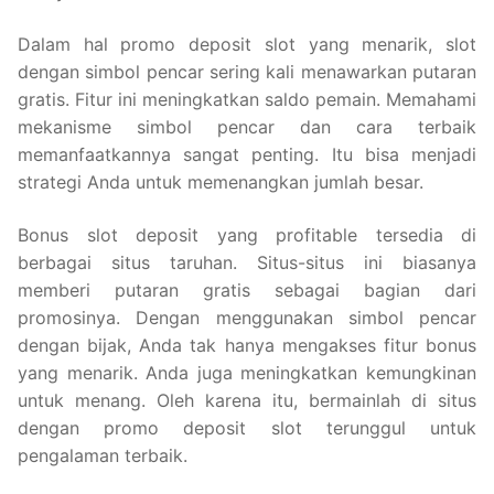
Dalam hal promo deposit slot yang menarik, slot
dengan simbol pencar sering kali menawarkan putaran
gratis. Fitur ini meningkatkan saldo pemain. Memahami
mekanisme simbol pencar dan cara terbaik
memanfaatkannya sangat penting. Itu bisa menjadi
strategi Anda untuk memenangkan jumlah besar.
Bonus slot deposit yang profitable tersedia di
berbagai situs taruhan. Situs-situs ini biasanya
memberi putaran gratis sebagai bagian dari
promosinya. Dengan menggunakan simbol pencar
dengan bijak, Anda tak hanya mengakses fitur bonus
yang menarik. Anda juga meningkatkan kemungkinan
untuk menang. Oleh karena itu, bermainlah di situs
dengan promo deposit slot terunggul untuk
pengalaman terbaik.