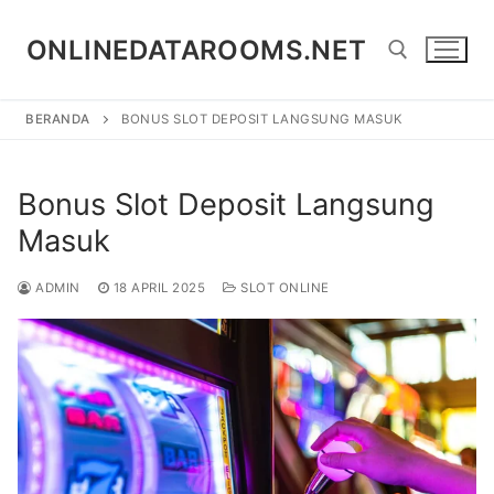
Lompat
ke
ONLINEDATAROOMS.NET
konten
BERANDA
BONUS SLOT DEPOSIT LANGSUNG MASUK
Cari:
Bonus Slot Deposit Langsung
Masuk
ADMIN
18 APRIL 2025
SLOT ONLINE