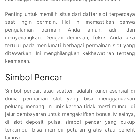
Penting untuk memilih situs dari daftar slot terpercaya
saat ingin bermain. Hal ini memastikan bahwa
pengalaman bermain Anda aman, adil, dan
menyenangkan. Dengan demikian, fokus Anda bisa
tertuju pada menikmati berbagai permainan slot yang
ditawarkan. Ini menghilangkan kekhawatiran tentang
keamanan.
Simbol Pencar
Simbol pencar, atau scatter, adalah kunci esensial di
dunia permainan slot yang bisa menggandakan
peluang menang. Ini unik karena tidak mesti muncul di
jalur pembayaran untuk mengaktifkan bonus. Misalnya,
di slot deposit pulsa, simbol pencar yang cukup
terkumpul bisa memicu putaran gratis atau benefit
lainnya.