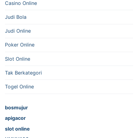
Casino Online
Judi Bola
Judi Online
Poker Online
Slot Online
Tak Berkategori
Togel Online
bosmujur
apigacor
slot online