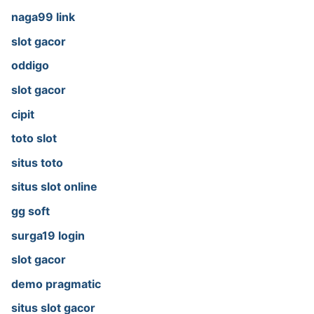
naga99 link
slot gacor
oddigo
slot gacor
cipit
toto slot
situs toto
situs slot online
gg soft
surga19 login
slot gacor
demo pragmatic
situs slot gacor