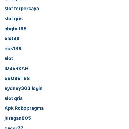
slot terpercaya
slot qris
abgbet88
Slot88
nos138
slot
IDBERKAH
SBOBET88
sydney303 login
slot qris
Apk Robopragma
juragan805
gacor77