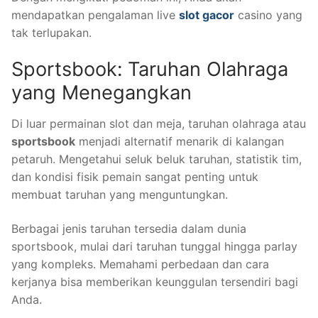
mendapatkan pengalaman live
slot gacor
casino yang
tak terlupakan.
Sportsbook: Taruhan Olahraga
yang Menegangkan
Di luar permainan slot dan meja, taruhan olahraga atau
sportsbook
menjadi alternatif menarik di kalangan
petaruh. Mengetahui seluk beluk taruhan, statistik tim,
dan kondisi fisik pemain sangat penting untuk
membuat taruhan yang menguntungkan.
Berbagai jenis taruhan tersedia dalam dunia
sportsbook, mulai dari taruhan tunggal hingga parlay
yang kompleks. Memahami perbedaan dan cara
kerjanya bisa memberikan keunggulan tersendiri bagi
Anda.