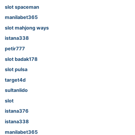
slot spaceman
manilabet365
slot mahjong ways
istana338
petir777
slot badak178
slot pulsa
target4d
sultanlido
slot
istana376
istana338
manilabet365