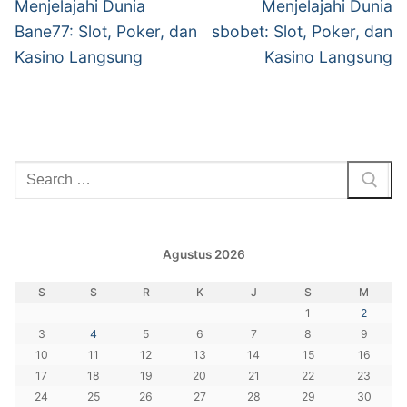
pos
Previous
Next
Menjelajahi Dunia
Menjelajahi Dunia
post:
post:
Bane77: Slot, Poker, dan
sbobet: Slot, Poker, dan
Kasino Langsung
Kasino Langsung
Cari:
Agustus 2026
S
S
R
K
J
S
M
1
2
3
4
5
6
7
8
9
10
11
12
13
14
15
16
17
18
19
20
21
22
23
24
25
26
27
28
29
30