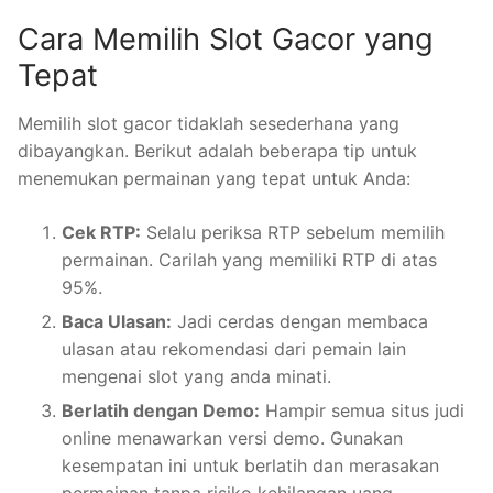
Cara Memilih Slot Gacor yang
Tepat
Memilih slot gacor tidaklah sesederhana yang
dibayangkan. Berikut adalah beberapa tip untuk
menemukan permainan yang tepat untuk Anda:
Cek RTP:
Selalu periksa RTP sebelum memilih
permainan. Carilah yang memiliki RTP di atas
95%.
Baca Ulasan:
Jadi cerdas dengan membaca
ulasan atau rekomendasi dari pemain lain
mengenai slot yang anda minati.
Berlatih dengan Demo:
Hampir semua situs judi
online menawarkan versi demo. Gunakan
kesempatan ini untuk berlatih dan merasakan
permainan tanpa risiko kehilangan uang.