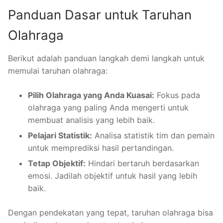
Panduan Dasar untuk Taruhan
Olahraga
Berikut adalah panduan langkah demi langkah untuk
memulai taruhan olahraga:
Pilih Olahraga yang Anda Kuasai:
Fokus pada
olahraga yang paling Anda mengerti untuk
membuat analisis yang lebih baik.
Pelajari Statistik:
Analisa statistik tim dan pemain
untuk memprediksi hasil pertandingan.
Tetap Objektif:
Hindari bertaruh berdasarkan
emosi. Jadilah objektif untuk hasil yang lebih
baik.
Dengan pendekatan yang tepat, taruhan olahraga bisa