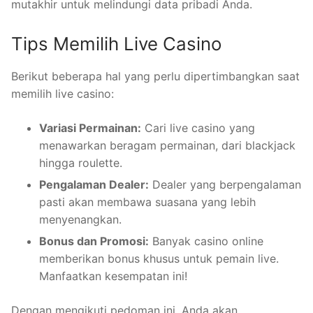
mutakhir untuk melindungi data pribadi Anda.
Tips Memilih Live Casino
Berikut beberapa hal yang perlu dipertimbangkan saat
memilih live casino:
Variasi Permainan:
Cari live casino yang
menawarkan beragam permainan, dari blackjack
hingga roulette.
Pengalaman Dealer:
Dealer yang berpengalaman
pasti akan membawa suasana yang lebih
menyenangkan.
Bonus dan Promosi:
Banyak casino online
memberikan bonus khusus untuk pemain live.
Manfaatkan kesempatan ini!
Dengan mengikuti pedoman ini, Anda akan