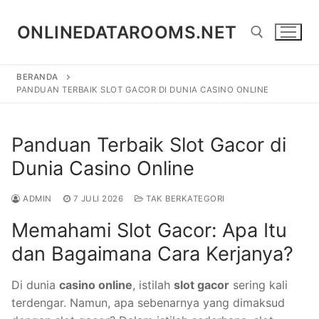
Lompat
ke
ONLINEDATAROOMS.NET
konten
BERANDA
Cari:
PANDUAN TERBAIK SLOT GACOR DI DUNIA CASINO ONLINE
Panduan Terbaik Slot Gacor di
Dunia Casino Online
ADMIN
7 JULI 2026
TAK BERKATEGORI
Memahami Slot Gacor: Apa Itu
dan Bagaimana Cara Kerjanya?
Di dunia
casino online
, istilah
slot gacor
sering kali
terdengar. Namun, apa sebenarnya yang dimaksud