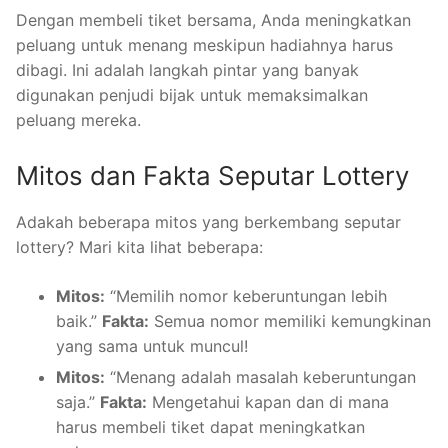
Dengan membeli tiket bersama, Anda meningkatkan
peluang untuk menang meskipun hadiahnya harus
dibagi. Ini adalah langkah pintar yang banyak
digunakan penjudi bijak untuk memaksimalkan
peluang mereka.
Mitos dan Fakta Seputar Lottery
Adakah beberapa mitos yang berkembang seputar
lottery? Mari kita lihat beberapa:
Mitos:
“Memilih nomor keberuntungan lebih
baik.”
Fakta:
Semua nomor memiliki kemungkinan
yang sama untuk muncul!
Mitos:
“Menang adalah masalah keberuntungan
saja.”
Fakta:
Mengetahui kapan dan di mana
harus membeli tiket dapat meningkatkan