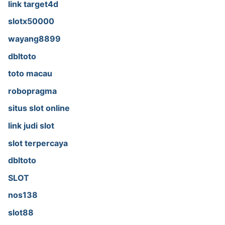
link target4d
slotx50000
wayang8899
dbltoto
toto macau
robopragma
situs slot online
link judi slot
slot terpercaya
dbltoto
SLOT
nos138
slot88