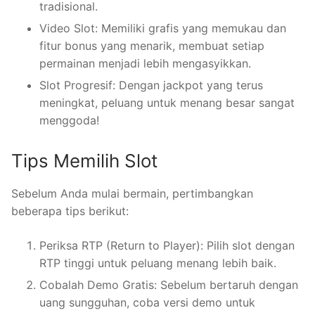
tradisional.
Video Slot: Memiliki grafis yang memukau dan
fitur bonus yang menarik, membuat setiap
permainan menjadi lebih mengasyikkan.
Slot Progresif: Dengan jackpot yang terus
meningkat, peluang untuk menang besar sangat
menggoda!
Tips Memilih Slot
Sebelum Anda mulai bermain, pertimbangkan
beberapa tips berikut:
Periksa RTP (Return to Player): Pilih slot dengan
RTP tinggi untuk peluang menang lebih baik.
Cobalah Demo Gratis: Sebelum bertaruh dengan
uang sungguhan, coba versi demo untuk