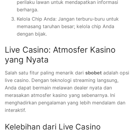
perilaku lawan untuk mendapatkan informasi
berharga.
Kelola Chip Anda: Jangan terburu-buru untuk
memasang taruhan besar; kelola chip Anda
dengan bijak.
Live Casino: Atmosfer Kasino
yang Nyata
Salah satu fitur paling menarik dari
sbobet
adalah opsi
live casino. Dengan teknologi streaming langsung,
Anda dapat bermain melawan dealer nyata dan
merasakan atmosfer kasino yang sebenarnya. Ini
menghadirkan pengalaman yang lebih mendalam dan
interaktif.
Kelebihan dari Live Casino