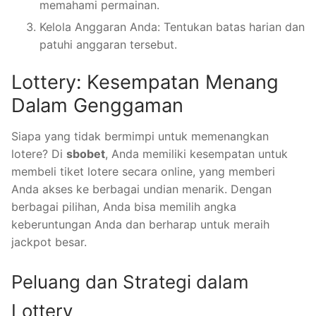
memahami permainan.
Kelola Anggaran Anda: Tentukan batas harian dan
patuhi anggaran tersebut.
Lottery: Kesempatan Menang
Dalam Genggaman
Siapa yang tidak bermimpi untuk memenangkan
lotere? Di
sbobet
, Anda memiliki kesempatan untuk
membeli tiket lotere secara online, yang memberi
Anda akses ke berbagai undian menarik. Dengan
berbagai pilihan, Anda bisa memilih angka
keberuntungan Anda dan berharap untuk meraih
jackpot besar.
Peluang dan Strategi dalam
Lottery