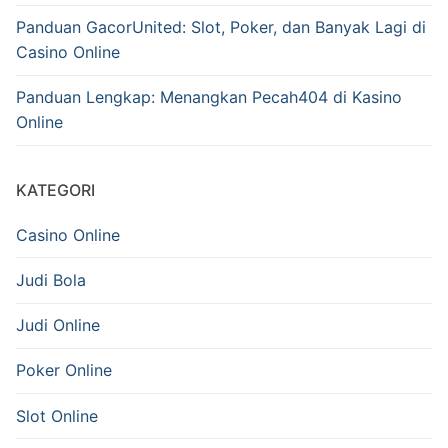
Panduan GacorUnited: Slot, Poker, dan Banyak Lagi di
Casino Online
Panduan Lengkap: Menangkan Pecah404 di Kasino
Online
KATEGORI
Casino Online
Judi Bola
Judi Online
Poker Online
Slot Online