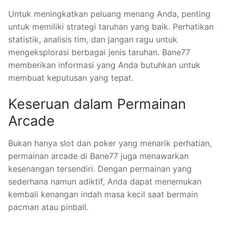
Untuk meningkatkan peluang menang Anda, penting
untuk memiliki strategi taruhan yang baik. Perhatikan
statistik, analisis tim, dan jangan ragu untuk
mengeksplorasi berbagai jenis taruhan. Bane77
memberikan informasi yang Anda butuhkan untuk
membuat keputusan yang tepat.
Keseruan dalam Permainan
Arcade
Bukan hanya slot dan poker yang menarik perhatian,
permainan arcade di Bane77 juga menawarkan
kesenangan tersendiri. Dengan permainan yang
sederhana namun adiktif, Anda dapat menemukan
kembali kenangan indah masa kecil saat bermain
pacman atau pinball.