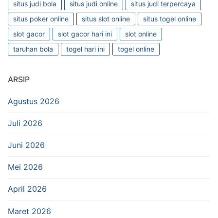
situs judi bola
situs judi online
situs judi terpercaya
situs poker online
situs slot online
situs togel online
slot gacor
slot gacor hari ini
slot online
taruhan bola
togel hari ini
togel online
ARSIP
Agustus 2026
Juli 2026
Juni 2026
Mei 2026
April 2026
Maret 2026