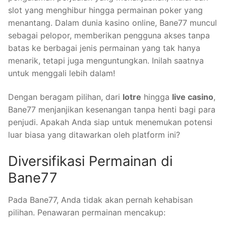
slot yang menghibur hingga permainan poker yang
menantang. Dalam dunia kasino online, Bane77 muncul
sebagai pelopor, memberikan pengguna akses tanpa
batas ke berbagai jenis permainan yang tak hanya
menarik, tetapi juga menguntungkan. Inilah saatnya
untuk menggali lebih dalam!
Dengan beragam pilihan, dari
lotre
hingga
live casino
,
Bane77 menjanjikan kesenangan tanpa henti bagi para
penjudi. Apakah Anda siap untuk menemukan potensi
luar biasa yang ditawarkan oleh platform ini?
Diversifikasi Permainan di
Bane77
Pada Bane77, Anda tidak akan pernah kehabisan
pilihan. Penawaran permainan mencakup: