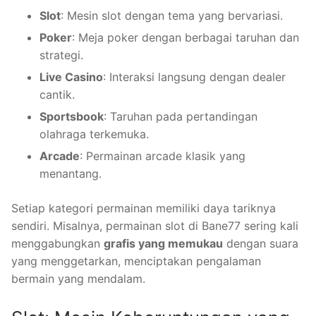
Slot
: Mesin slot dengan tema yang bervariasi.
Poker
: Meja poker dengan berbagai taruhan dan
strategi.
Live Casino
: Interaksi langsung dengan dealer
cantik.
Sportsbook
: Taruhan pada pertandingan
olahraga terkemuka.
Arcade
: Permainan arcade klasik yang
menantang.
Setiap kategori permainan memiliki daya tariknya
sendiri. Misalnya, permainan slot di Bane77 sering kali
menggabungkan
grafis yang memukau
dengan suara
yang menggetarkan, menciptakan pengalaman
bermain yang mendalam.