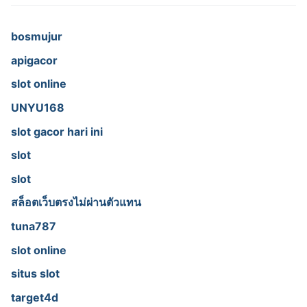
bosmujur
apigacor
slot online
UNYU168
slot gacor hari ini
slot
slot
สล็อตเว็บตรงไม่ผ่านตัวแทน
tuna787
slot online
situs slot
target4d