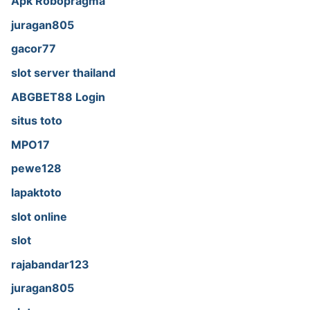
Apk Robopragma
juragan805
gacor77
slot server thailand
ABGBET88 Login
situs toto
MPO17
pewe128
lapaktoto
slot online
slot
rajabandar123
juragan805