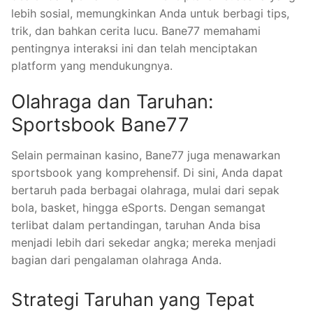
lebih sosial, memungkinkan Anda untuk berbagi tips,
trik, dan bahkan cerita lucu. Bane77 memahami
pentingnya interaksi ini dan telah menciptakan
platform yang mendukungnya.
Olahraga dan Taruhan:
Sportsbook Bane77
Selain permainan kasino, Bane77 juga menawarkan
sportsbook yang komprehensif. Di sini, Anda dapat
bertaruh pada berbagai olahraga, mulai dari sepak
bola, basket, hingga eSports. Dengan semangat
terlibat dalam pertandingan, taruhan Anda bisa
menjadi lebih dari sekedar angka; mereka menjadi
bagian dari pengalaman olahraga Anda.
Strategi Taruhan yang Tepat