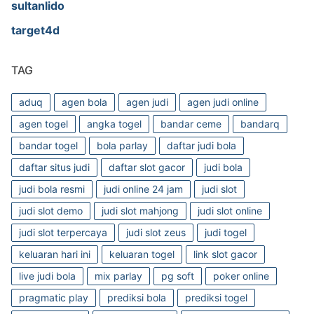
sultanlido
target4d
TAG
aduq
agen bola
agen judi
agen judi online
agen togel
angka togel
bandar ceme
bandarq
bandar togel
bola parlay
daftar judi bola
daftar situs judi
daftar slot gacor
judi bola
judi bola resmi
judi online 24 jam
judi slot
judi slot demo
judi slot mahjong
judi slot online
judi slot terpercaya
judi slot zeus
judi togel
keluaran hari ini
keluaran togel
link slot gacor
live judi bola
mix parlay
pg soft
poker online
pragmatic play
prediksi bola
prediksi togel