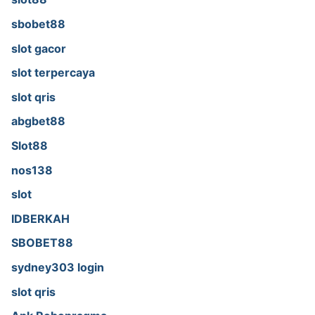
sbobet88
slot gacor
slot terpercaya
slot qris
abgbet88
Slot88
nos138
slot
IDBERKAH
SBOBET88
sydney303 login
slot qris