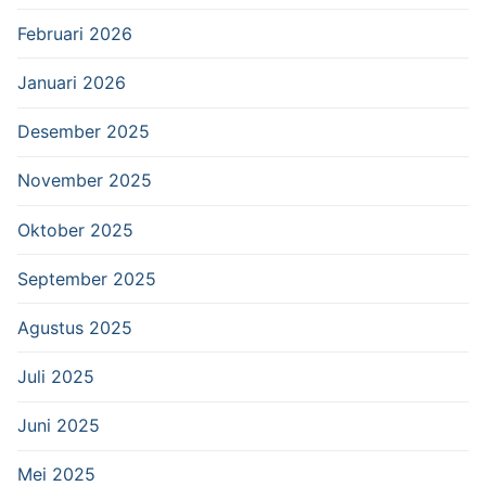
Februari 2026
Januari 2026
Desember 2025
November 2025
Oktober 2025
September 2025
Agustus 2025
Juli 2025
Juni 2025
Mei 2025