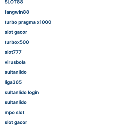
SLOT88
fangwin88
turbo pragma x1000
slot gacor
turbox500
slot777
virusbola
sultanlido
liga365
sultanlido login
sultanlido
mpo slot
slot gacor