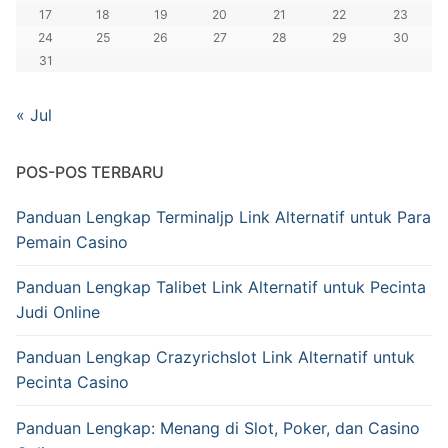
17
18
19
20
21
22
23
24
25
26
27
28
29
30
31
« Jul
POS-POS TERBARU
Panduan Lengkap Terminaljp Link Alternatif untuk Para
Pemain Casino
Panduan Lengkap Talibet Link Alternatif untuk Pecinta
Judi Online
Panduan Lengkap Crazyrichslot Link Alternatif untuk
Pecinta Casino
Panduan Lengkap: Menang di Slot, Poker, dan Casino