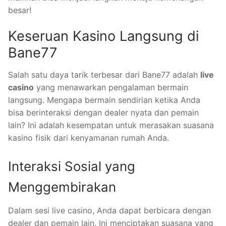
besar!
Keseruan Kasino Langsung di
Bane77
Salah satu daya tarik terbesar dari Bane77 adalah
live
casino
yang menawarkan pengalaman bermain
langsung. Mengapa bermain sendirian ketika Anda
bisa berinteraksi dengan dealer nyata dan pemain
lain? Ini adalah kesempatan untuk merasakan suasana
kasino fisik dari kenyamanan rumah Anda.
Interaksi Sosial yang
Menggembirakan
Dalam sesi live casino, Anda dapat berbicara dengan
dealer dan pemain lain. Ini menciptakan suasana yang