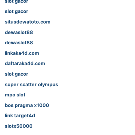
slot gacor
slot gacor
situsdewatoto.com
dewaslot88
dewaslot88
linkaka4d.com
daftaraka4d.com
slot gacor
super scatter olympus
mpo slot
bos pragma x1000
link target4d
slotx50000