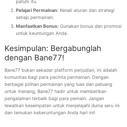
patuhi itu.
Pelajari Permainan:
Kenali aturan dan strategi
setiap permainan.
Manfaatkan Bonus:
Gunakan bonus dan promosi
untuk keuntungan Anda.
Kesimpulan: Bergabunglah
dengan Bane77!
Bane77 bukan sekadar platform perjudian; ini adalah
komunitas bagi para pecinta permainan. Dengan
berbagai pilihan permainan yang luas dan peluang
untuk menang, Bane77 hadir untuk memberikan
pengalaman terbaik bagi para pemain. Jangan
lewatkan kesempatan untuk menjelajahi dunia seru ini
dan temukan keberuntungan Anda hari ini!