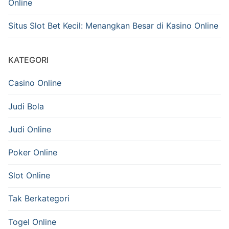
Online
Situs Slot Bet Kecil: Menangkan Besar di Kasino Online
KATEGORI
Casino Online
Judi Bola
Judi Online
Poker Online
Slot Online
Tak Berkategori
Togel Online