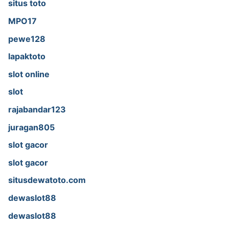
situs toto
MPO17
pewe128
lapaktoto
slot online
slot
rajabandar123
juragan805
slot gacor
slot gacor
situsdewatoto.com
dewaslot88
dewaslot88