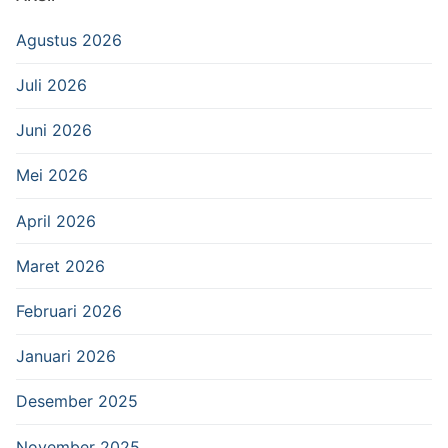
Agustus 2026
Juli 2026
Juni 2026
Mei 2026
April 2026
Maret 2026
Februari 2026
Januari 2026
Desember 2025
November 2025