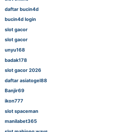
daftar bucin4d
bucin4d login
slot gacor
slot gacor
unyu168
badak178
slot gacor 2026
daftar asiatogel88
Banjir69
ikon777
slot spaceman
manilabet365
slot mahjong ways