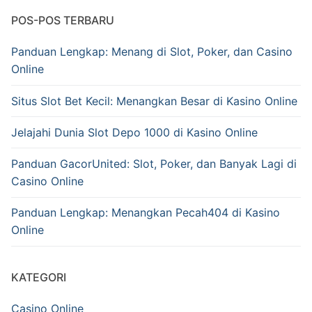
POS-POS TERBARU
Panduan Lengkap: Menang di Slot, Poker, dan Casino
Online
Situs Slot Bet Kecil: Menangkan Besar di Kasino Online
Jelajahi Dunia Slot Depo 1000 di Kasino Online
Panduan GacorUnited: Slot, Poker, dan Banyak Lagi di
Casino Online
Panduan Lengkap: Menangkan Pecah404 di Kasino
Online
KATEGORI
Casino Online