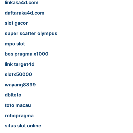
linkaka4d.com
daftaraka4d.com
slot gacor
super scatter olympus
mpo slot
bos pragma x1000
link target4d
slotx50000
wayang8899
dbltoto
toto macau
robopragma
situs slot online