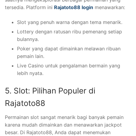
tersedia. Platform ini
Rajatoto88 login
menawarkan:
Slot yang penuh warna dengan tema menarik.
Lottery dengan ratusan ribu pemenang setiap
bulannya.
Poker yang dapat dimainkan melawan ribuan
pemain lain.
Live Casino untuk pengalaman bermain yang
lebih nyata.
5. Slot: Pilihan Populer di
Rajatoto88
Permainan slot sangat menarik bagi banyak pemain
karena mudah dimainkan dan menawarkan jackpot
besar. Di Rajatoto88, Anda dapat menemukan