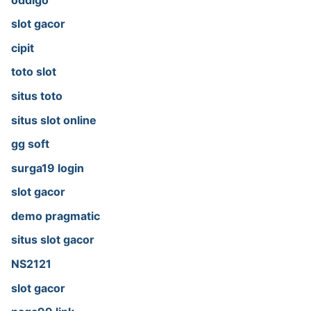
slot gacor
cipit
toto slot
situs toto
situs slot online
gg soft
surga19 login
slot gacor
demo pragmatic
situs slot gacor
NS2121
slot gacor