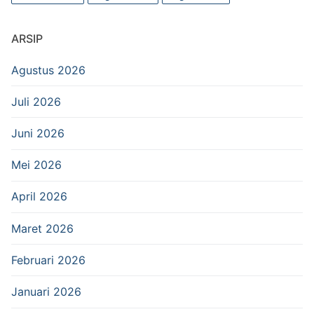
ARSIP
Agustus 2026
Juli 2026
Juni 2026
Mei 2026
April 2026
Maret 2026
Februari 2026
Januari 2026