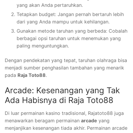
yang akan Anda pertaruhkan.
Tetapkan budget: Jangan pernah bertaruh lebih
dari yang Anda mampu untuk kehilangan.
Gunakan metode taruhan yang berbeda: Cobalah
berbagai opsi taruhan untuk menemukan yang
paling menguntungkan.
Dengan pendekatan yang tepat, taruhan olahraga bisa
menjadi sumber penghasilan tambahan yang menarik
pada
Raja Toto88
.
Arcade: Kesenangan yang Tak
Ada Habisnya di Raja Toto88
Di luar permainan kasino tradisional, Rajatoto88 juga
menawarkan beragam permainan
arcade
yang
menjanjikan kesenangan tiada akhir. Permainan arcade