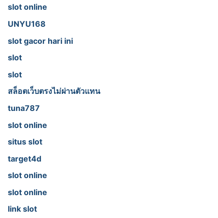
slot online
UNYU168
slot gacor hari ini
slot
slot
สล็อตเว็บตรงไม่ผ่านตัวแทน
tuna787
slot online
situs slot
target4d
slot online
slot online
link slot