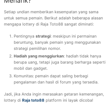
Menarik?
Setiap undian memberikan kesempatan yang sama
untuk semua pemain. Berikut adalah beberapa alasan
mengapa lottery di Raja Toto88 sangat diminati:
Pentingnya
strategi
: meskipun ini permainan
beruntung, banyak pemain yang menggunakan
strategi pemilihan nomor.
Hadiah yang menggiurkan
: hadiah tidak hanya
berupa uang, tetapi juga barang berharga seperti
mobil dan gadget.
Komunitas: pemain dapat saling berbagi
pengalaman dan hasil di forum yang tersedia.
Jadi, jika Anda ingin merasakan getaran kemenangan,
lottery di
Raja toto88
platform ini layak dicoba!