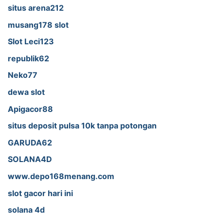
situs arena212
musang178 slot
Slot Leci123
republik62
Neko77
dewa slot
Apigacor88
situs deposit pulsa 10k tanpa potongan
GARUDA62
SOLANA4D
www.depo168menang.com
slot gacor hari ini
solana 4d