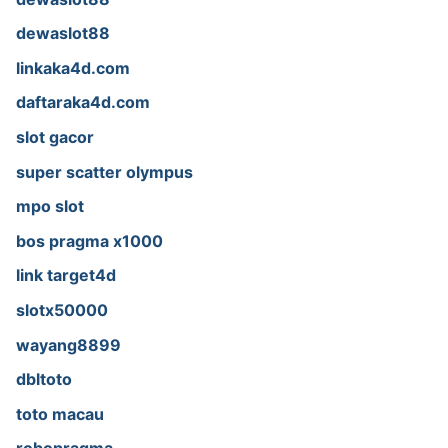
dewaslot88
linkaka4d.com
daftaraka4d.com
slot gacor
super scatter olympus
mpo slot
bos pragma x1000
link target4d
slotx50000
wayang8899
dbltoto
toto macau