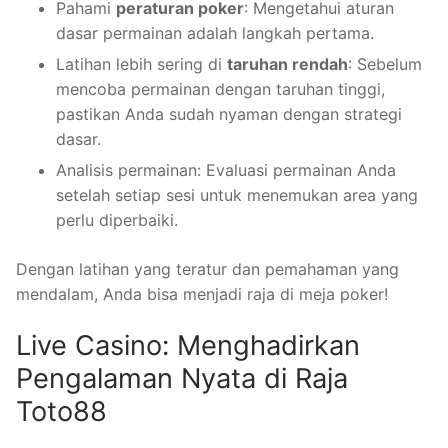
Pahami
peraturan poker
: Mengetahui aturan
dasar permainan adalah langkah pertama.
Latihan lebih sering di
taruhan rendah
: Sebelum
mencoba permainan dengan taruhan tinggi,
pastikan Anda sudah nyaman dengan strategi
dasar.
Analisis permainan: Evaluasi permainan Anda
setelah setiap sesi untuk menemukan area yang
perlu diperbaiki.
Dengan latihan yang teratur dan pemahaman yang
mendalam, Anda bisa menjadi raja di meja poker!
Live Casino: Menghadirkan
Pengalaman Nyata di Raja
Toto88