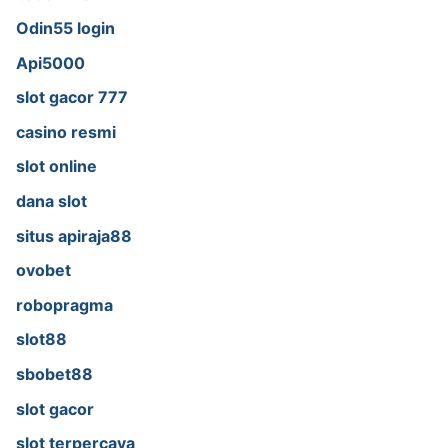
Odin55 login
Api5000
slot gacor 777
casino resmi
slot online
dana slot
situs apiraja88
ovobet
robopragma
slot88
sbobet88
slot gacor
slot terpercaya