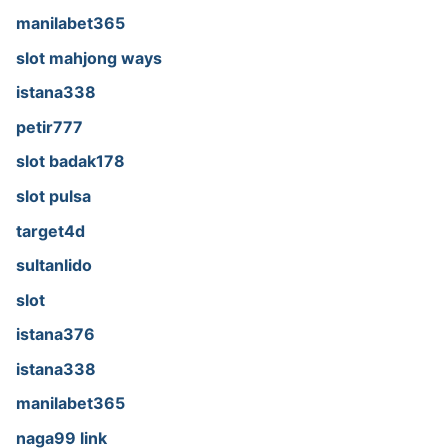
manilabet365
slot mahjong ways
istana338
petir777
slot badak178
slot pulsa
target4d
sultanlido
slot
istana376
istana338
manilabet365
naga99 link