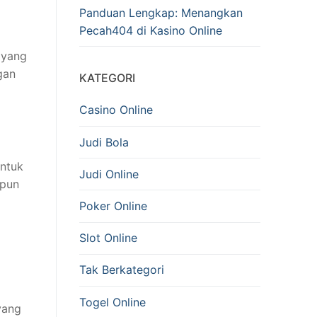
Panduan Lengkap: Menangkan
Pecah404 di Kasino Online
 yang
gan
KATEGORI
Casino Online
Judi Bola
ntuk
Judi Online
ipun
Poker Online
Slot Online
Tak Berkategori
Togel Online
yang