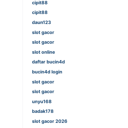
cipit88
cipit88
daun123
slot gacor
slot gacor
slot online
daftar bucin4d
bucin4d login
slot gacor
slot gacor
unyu168
badak178
slot gacor 2026