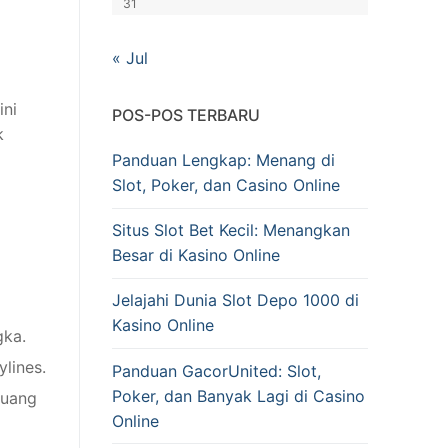
31
« Jul
ini
POS-POS TERBARU
k
Panduan Lengkap: Menang di
Slot, Poker, dan Casino Online
Situs Slot Bet Kecil: Menangkan
Besar di Kasino Online
Jelajahi Dunia Slot Depo 1000 di
Kasino Online
gka.
lines.
Panduan GacorUnited: Slot,
Poker, dan Banyak Lagi di Casino
luang
Online