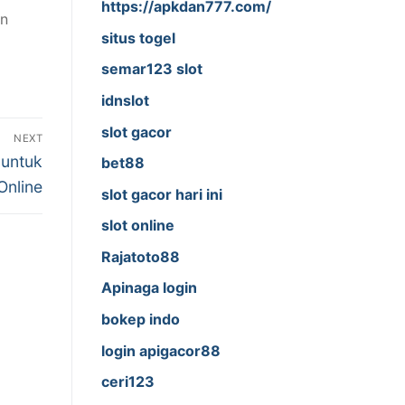
https://apkdan777.com/
an
situs togel
semar123 slot
idnslot
slot gacor
NEXT
 untuk
bet88
Online
slot gacor hari ini
slot online
Rajatoto88
Apinaga login
bokep indo
login apigacor88
ceri123