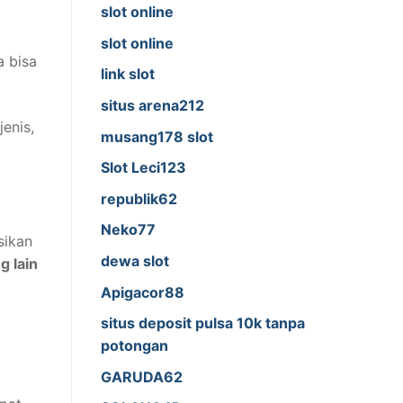
slot online
slot online
a bisa
link slot
situs arena212
enis,
musang178 slot
Slot Leci123
republik62
Neko77
sikan
dewa slot
g lain
Apigacor88
situs deposit pulsa 10k tanpa
potongan
GARUDA62