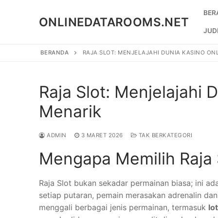
Lompat
BER
ke
ONLINEDATAROOMS.NET
konten
JUD
BERANDA
RAJA SLOT: MENJELAJAHI DUNIA KASINO ON
Raja Slot: Menjelajahi 
Menarik
ADMIN
3 MARET 2026
TAK BERKATEGORI
Mengapa Memilih Raja S
Raja Slot bukan sekadar permainan biasa; ini a
setiap putaran, pemain merasakan adrenalin d
menggali berbagai jenis permainan, termasuk
lo