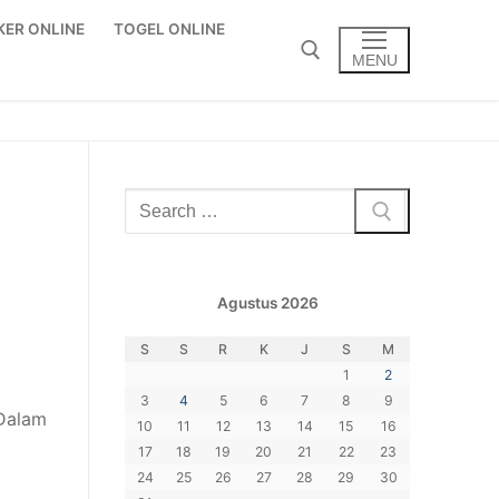
KER ONLINE
TOGEL ONLINE
MENU
Cari:
Cari:
Agustus 2026
S
S
R
K
J
S
M
1
2
3
4
5
6
7
8
9
 Dalam
10
11
12
13
14
15
16
17
18
19
20
21
22
23
24
25
26
27
28
29
30