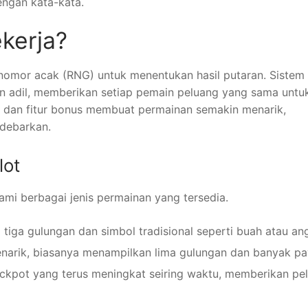
engan kata-kata.
kerja?
nomor acak (RNG) untuk menentukan hasil putaran. Sistem 
n adil, memberikan setiap pemain peluang yang sama untu
dan fitur bonus membuat permainan semakin menarik,
ndebarkan.
lot
mi berbagai jenis permainan yang tersedia.
i tiga gulungan dan simbol tradisional seperti buah atau an
narik, biasanya menampilkan lima gulungan dan banyak pay
ckpot yang terus meningkat seiring waktu, memberikan pe