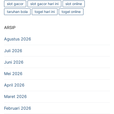
slot gacor
slot gacor hari ini
slot online
taruhan bola
togel hari ini
togel online
ARSIP
Agustus 2026
Juli 2026
Juni 2026
Mei 2026
April 2026
Maret 2026
Februari 2026