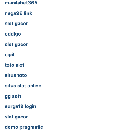
manilabet365
naga99 link
slot gacor
oddigo
slot gacor
cipit
toto slot
situs toto
situs slot online
gg soft
surga19 login
slot gacor
demo pragmatic