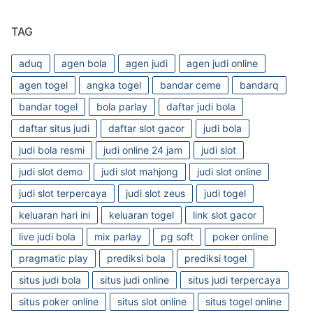
TAG
aduq
agen bola
agen judi
agen judi online
agen togel
angka togel
bandar ceme
bandarq
bandar togel
bola parlay
daftar judi bola
daftar situs judi
daftar slot gacor
judi bola
judi bola resmi
judi online 24 jam
judi slot
judi slot demo
judi slot mahjong
judi slot online
judi slot terpercaya
judi slot zeus
judi togel
keluaran hari ini
keluaran togel
link slot gacor
live judi bola
mix parlay
pg soft
poker online
pragmatic play
prediksi bola
prediksi togel
situs judi bola
situs judi online
situs judi terpercaya
situs poker online
situs slot online
situs togel online