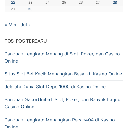
22
23
24
25
26
27
28
29
30
« Mei
Jul »
POS-POS TERBARU
Panduan Lengkap: Menang di Slot, Poker, dan Casino
Online
Situs Slot Bet Kecil: Menangkan Besar di Kasino Online
Jelajahi Dunia Slot Depo 1000 di Kasino Online
Panduan GacorUnited: Slot, Poker, dan Banyak Lagi di
Casino Online
Panduan Lengkap: Menangkan Pecah404 di Kasino
Online