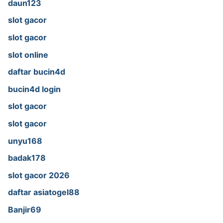
daun123
slot gacor
slot gacor
slot online
daftar bucin4d
bucin4d login
slot gacor
slot gacor
unyu168
badak178
slot gacor 2026
daftar asiatogel88
Banjir69