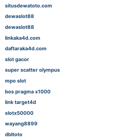
situsdewatoto.com
dewaslot88
dewaslot88
linkaka4d.com
daftaraka4d.com
slot gacor
super scatter olympus
mpo slot
bos pragma x1000
link target4d
slotx50000
wayang8899
dbltoto