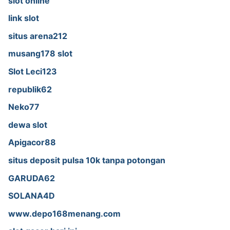
slot online
link slot
situs arena212
musang178 slot
Slot Leci123
republik62
Neko77
dewa slot
Apigacor88
situs deposit pulsa 10k tanpa potongan
GARUDA62
SOLANA4D
www.depo168menang.com