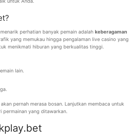
aik untuk Anda.
et?
 menarik perhatian banyak pemain adalah
keberagaman
rafik yang memukau hingga pengalaman live casino yang
uk menikmati hiburan yang berkualitas tinggi.
main lain.
ga.
ak akan pernah merasa bosan. Lanjutkan membaca untuk
i permainan yang ditawarkan.
akplay.bet