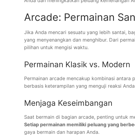
Anda dan meningkatkan peluang kemenangan A
Arcade: Permainan San
Jika Anda mencari sesuatu yang lebih santai, b
yang menyenangkan dan menghibur. Dari perma
pilihan untuk mengisi waktu.
Permainan Klasik vs. Modern
Permainan arcade mencakup kombinasi antara p
berbasis keterampilan yang menguji reaksi Anda
Menjaga Keseimbangan
Saat bermain di bagian arcade, penting untuk 
Setiap permainan memiliki peluang yang berb
gaya bermain dan harapan Anda.