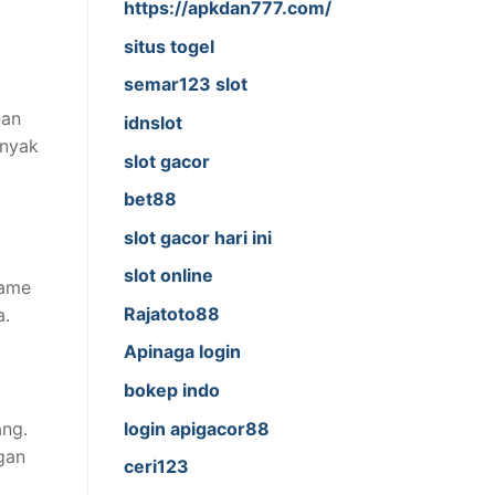
https://apkdan777.com/
situs togel
semar123 slot
nan
idnslot
anyak
slot gacor
bet88
slot gacor hari ini
slot online
game
Rajatoto88
a.
Apinaga login
bokep indo
ang.
login apigacor88
gan
ceri123