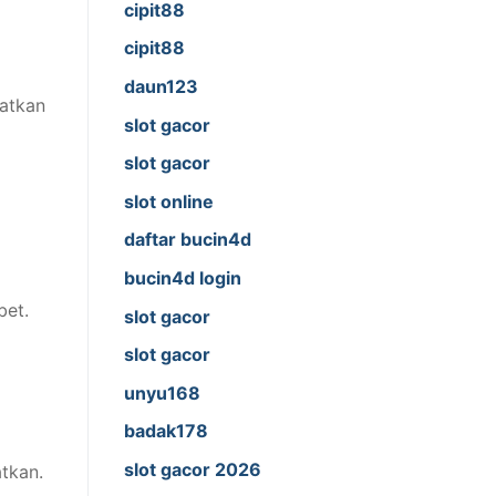
cipit88
cipit88
daun123
katkan
slot gacor
slot gacor
slot online
daftar bucin4d
bucin4d login
bet.
slot gacor
slot gacor
unyu168
badak178
slot gacor 2026
tkan.