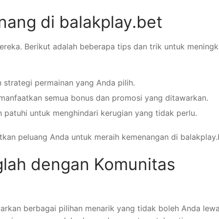
nang di balakplay.bet
eka. Berikut adalah beberapa tips dan trik untuk mening
n strategi permainan yang Anda pilih.
manfaatkan semua bonus dan promosi yang ditawarkan.
 patuhi untuk menghindari kerugian yang tidak perlu.
atkan peluang Anda untuk meraih kemenangan di balakplay.
glah dengan Komunitas
kan berbagai pilihan menarik yang tidak boleh Anda lewa