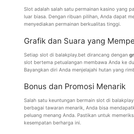
Slot adalah salah satu permainan kasino yang 
luar biasa. Dengan ribuan pilihan, Anda dapat 
menyediakan permainan berkualitas tinggi.
Grafik dan Suara yang Memp
Setiap slot di balakplay.bet dirancang dengan
g
slot bertema petualangan membawa Anda ke dun
Bayangkan diri Anda menjelajahi hutan yang ri
Bonus dan Promosi Menarik
Salah satu keuntungan bermain slot di balakpla
berbagai tawaran menarik, Anda bisa mendapatk
peluang menang Anda. Pastikan untuk memeriks
kesempatan berharga ini.