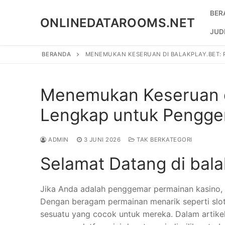
Lompat
BER
ke
ONLINEDATAROOMS.NET
konten
JUD
BERANDA
MENEMUKAN KESERUAN DI BALAKPLAY.BET:
Menemukan Keseruan d
Lengkap untuk Pengge
ADMIN
3 JUNI 2026
TAK BERKATEGORI
Selamat Datang di bala
Jika Anda adalah penggemar permainan kasino
Dengan beragam permainan menarik seperti slot
sesuatu yang cocok untuk mereka. Dalam artikel 