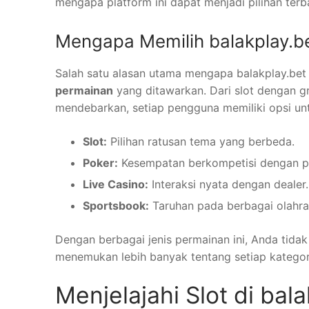
mengapa platform ini dapat menjadi pilihan terb
Mengapa Memilih balakplay.b
Salah satu alasan utama mengapa balakplay.bet
permainan
yang ditawarkan. Dari slot dengan g
mendebarkan, setiap pengguna memiliki opsi unt
Slot:
Pilihan ratusan tema yang berbeda.
Poker:
Kesempatan berkompetisi dengan pe
Live Casino:
Interaksi nyata dengan dealer.
Sportsbook:
Taruhan pada berbagai olahra
Dengan berbagai jenis permainan ini, Anda tid
menemukan lebih banyak tentang setiap kategor
Menjelajahi Slot di bal