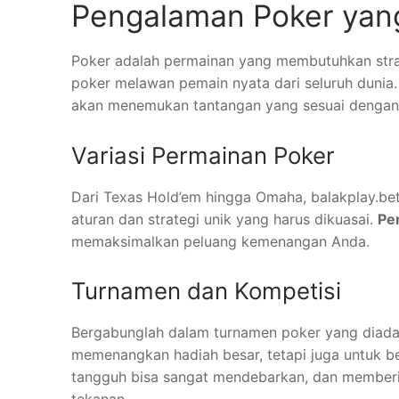
Pengalaman Poker yan
Poker adalah permainan yang membutuhkan strat
poker melawan pemain nyata dari seluruh dunia.
akan menemukan tantangan yang sesuai dengan 
Variasi Permainan Poker
Dari Texas Hold’em hingga Omaha, balakplay.bet
aturan dan strategi unik yang harus dikuasai.
Pe
memaksimalkan peluang kemenangan Anda.
Turnamen dan Kompetisi
Bergabunglah dalam turnamen poker yang diadak
memenangkan hadiah besar, tetapi juga untuk b
tangguh bisa sangat mendebarkan, dan member