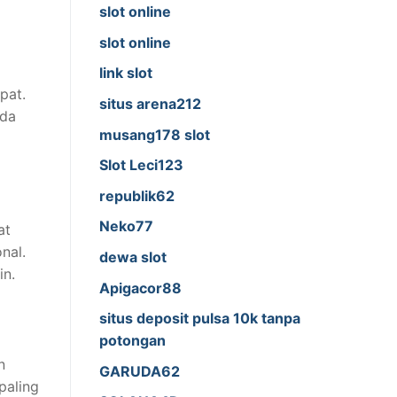
slot online
slot online
link slot
pat.
situs arena212
nda
musang178 slot
Slot Leci123
republik62
Neko77
at
nal.
dewa slot
in.
Apigacor88
situs deposit pulsa 10k tanpa
potongan
n
GARUDA62
paling