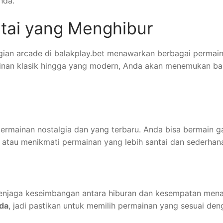
nda.
tai yang Menghibur
agian arcade di balakplay.bet menawarkan berbagai permai
inan klasik hingga yang modern, Anda akan menemukan b
ermainan nostalgia dan yang terbaru. Anda bisa bermain 
 atau menikmati permainan yang lebih santai dan sederhan
menjaga keseimbangan antara hiburan dan kesempatan men
eda
, jadi pastikan untuk memilih permainan yang sesuai den