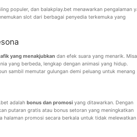
paling populer, dan balakplay.bet menawarkan pengalaman 
menemukan slot dari berbagai penyedia terkemuka yang
esona
rafik yang menakjubkan
dan efek suara yang menarik. Misa
ia yang berbeda, lengkap dengan animasi yang hidup.
mbun sambil memutar gulungan demi peluang untuk menang 
y.bet adalah
bonus dan promosi
yang ditawarkan. Dengan
an putaran gratis atau bonus setoran yang meningkatkan
a halaman promosi secara berkala untuk tidak melewatkan