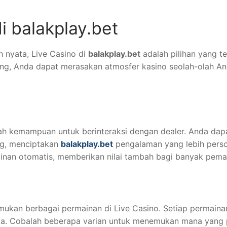
i balakplay.bet
 nyata, Live Casino di
balakplay.bet
adalah pilihan yang te
ung, Anda dapat merasakan atmosfer kasino seolah-olah A
lah kemampuan untuk berinteraksi dengan dealer. Anda dap
ng, menciptakan
balakplay.bet
pengalaman yang lebih perso
ainan otomatis, memberikan nilai tambah bagi banyak pema
mukan berbagai permainan di Live Casino. Setiap permaina
a. Cobalah beberapa varian untuk menemukan mana yang 