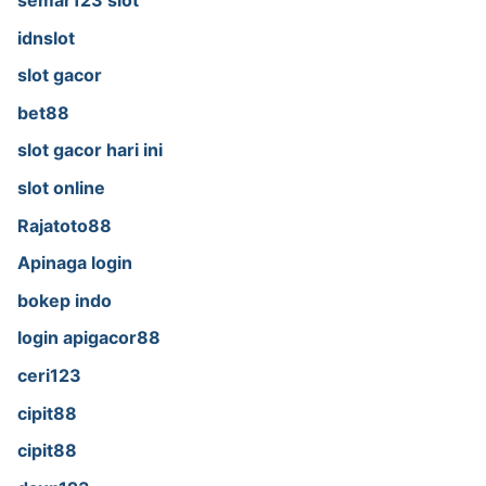
semar123 slot
idnslot
slot gacor
bet88
slot gacor hari ini
slot online
Rajatoto88
Apinaga login
bokep indo
login apigacor88
ceri123
cipit88
cipit88