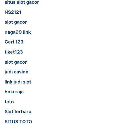
situs slot gacor
NS2121
slot gacor
naga99 link
Ceri 123
tiket123
slot gacor
judi casino
link judi slot
hoki raja
toto
Slot terbaru
SITUS TOTO