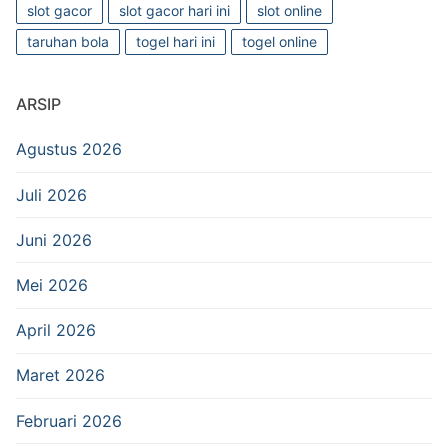
slot gacor
slot gacor hari ini
slot online
taruhan bola
togel hari ini
togel online
ARSIP
Agustus 2026
Juli 2026
Juni 2026
Mei 2026
April 2026
Maret 2026
Februari 2026