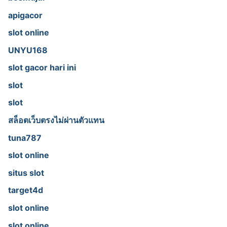
apigacor
slot online
UNYU168
slot gacor hari ini
slot
slot
สล็อตเว็บตรงไม่ผ่านตัวแทน
tuna787
slot online
situs slot
target4d
slot online
slot online