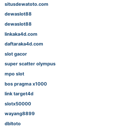
situsdewatoto.com
dewaslot88
dewaslot88
linkaka4d.com
daftaraka4d.com
slot gacor
super scatter olympus
mpo slot
bos pragma x1000
link target4d
slotx50000
wayang8899
dbltoto