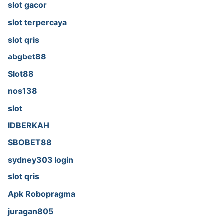
slot gacor
slot terpercaya
slot qris
abgbet88
Slot88
nos138
slot
IDBERKAH
SBOBET88
sydney303 login
slot qris
Apk Robopragma
juragan805