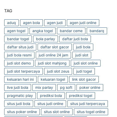
TAG
aduq
agen bola
agen judi
agen judi online
agen togel
angka togel
bandar ceme
bandarq
bandar togel
bola parlay
daftar judi bola
daftar situs judi
daftar slot gacor
judi bola
judi bola resmi
judi online 24 jam
judi slot
judi slot demo
judi slot mahjong
judi slot online
judi slot terpercaya
judi slot zeus
judi togel
keluaran hari ini
keluaran togel
link slot gacor
live judi bola
mix parlay
pg soft
poker online
pragmatic play
prediksi bola
prediksi togel
situs judi bola
situs judi online
situs judi terpercaya
situs poker online
situs slot online
situs togel online