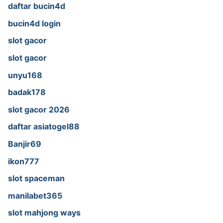
daftar bucin4d
bucin4d login
slot gacor
slot gacor
unyu168
badak178
slot gacor 2026
daftar asiatogel88
Banjir69
ikon777
slot spaceman
manilabet365
slot mahjong ways