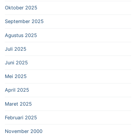
Oktober 2025
September 2025
Agustus 2025
Juli 2025
Juni 2025
Mei 2025
April 2025
Maret 2025
Februari 2025
November 2000