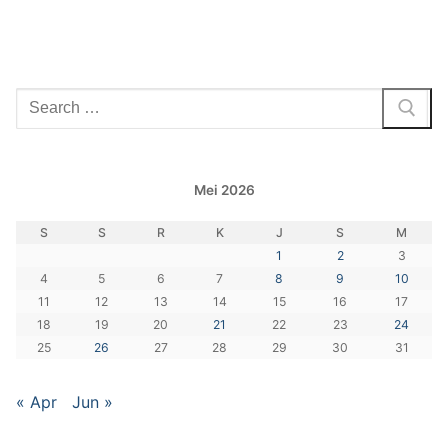
Cari:
Mei 2026
S
S
R
K
J
S
M
1
2
3
4
5
6
7
8
9
10
11
12
13
14
15
16
17
18
19
20
21
22
23
24
25
26
27
28
29
30
31
« Apr
Jun »