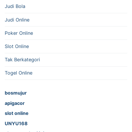
Judi Bola
Judi Online
Poker Online
Slot Online
Tak Berkategori
Togel Online
bosmujur
apigacor
slot online
UNYU168