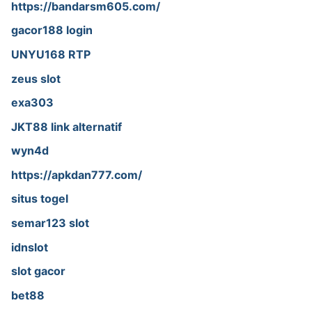
https://bandarsm605.com/
gacor188 login
UNYU168 RTP
zeus slot
exa303
JKT88 link alternatif
wyn4d
https://apkdan777.com/
situs togel
semar123 slot
idnslot
slot gacor
bet88