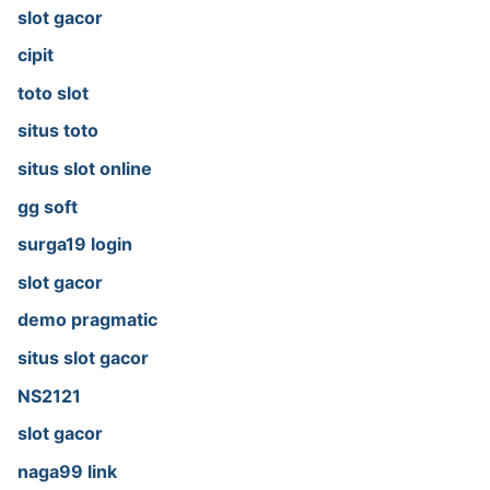
slot gacor
cipit
toto slot
situs toto
situs slot online
gg soft
surga19 login
slot gacor
demo pragmatic
situs slot gacor
NS2121
slot gacor
naga99 link