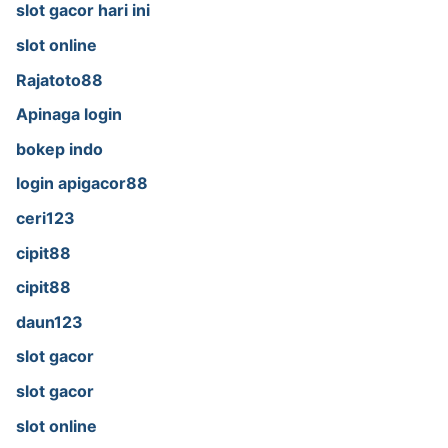
slot gacor hari ini
slot online
Rajatoto88
Apinaga login
bokep indo
login apigacor88
ceri123
cipit88
cipit88
daun123
slot gacor
slot gacor
slot online