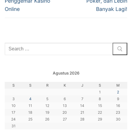
Penggemar Kasino
Poker, dan Lebih
Online
Banyak Lagi!
Cari:
Agustus 2026
S
S
R
K
J
S
M
1
2
3
4
5
6
7
8
9
10
11
12
13
14
15
16
17
18
19
20
21
22
23
24
25
26
27
28
29
30
31