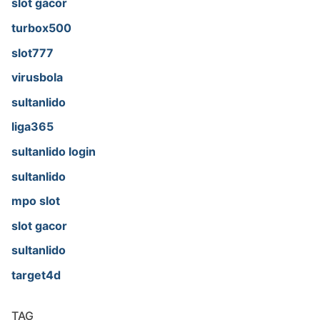
slot gacor
turbox500
slot777
virusbola
sultanlido
liga365
sultanlido login
sultanlido
mpo slot
slot gacor
sultanlido
target4d
TAG