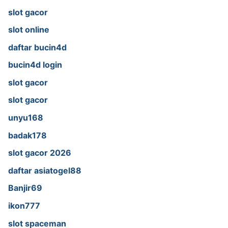
slot gacor
slot online
daftar bucin4d
bucin4d login
slot gacor
slot gacor
unyu168
badak178
slot gacor 2026
daftar asiatogel88
Banjir69
ikon777
slot spaceman