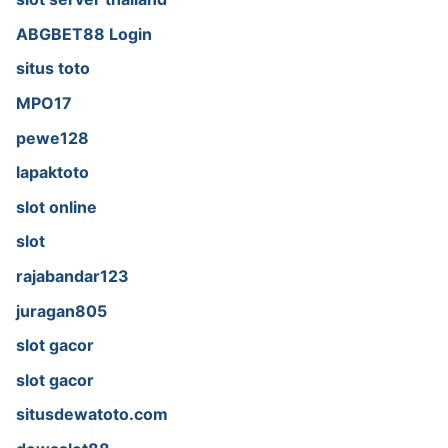
ABGBET88 Login
situs toto
MPO17
pewe128
lapaktoto
slot online
slot
rajabandar123
juragan805
slot gacor
slot gacor
situsdewatoto.com