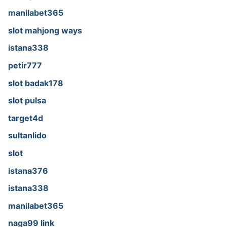
manilabet365
slot mahjong ways
istana338
petir777
slot badak178
slot pulsa
target4d
sultanlido
slot
istana376
istana338
manilabet365
naga99 link