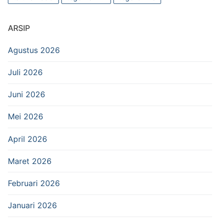
ARSIP
Agustus 2026
Juli 2026
Juni 2026
Mei 2026
April 2026
Maret 2026
Februari 2026
Januari 2026