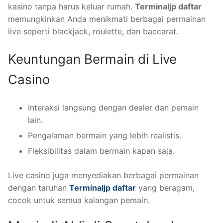
kasino tanpa harus keluar rumah.
Terminaljp daftar
memungkinkan Anda menikmati berbagai permainan
live seperti blackjack, roulette, dan baccarat.
Keuntungan Bermain di Live
Casino
Interaksi langsung dengan dealer dan pemain
lain.
Pengalaman bermain yang lebih realistis.
Fleksibilitas dalam bermain kapan saja.
Live casino juga menyediakan berbagai permainan
dengan taruhan
Terminaljp daftar
yang beragam,
cocok untuk semua kalangan pemain.