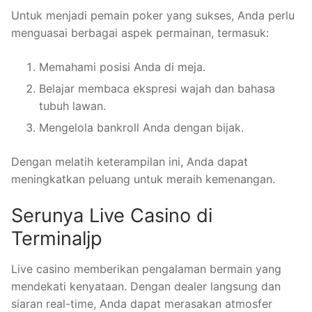
Untuk menjadi pemain poker yang sukses, Anda perlu
menguasai berbagai aspek permainan, termasuk:
Memahami posisi Anda di meja.
Belajar membaca ekspresi wajah dan bahasa
tubuh lawan.
Mengelola bankroll Anda dengan bijak.
Dengan melatih keterampilan ini, Anda dapat
meningkatkan peluang untuk meraih kemenangan.
Serunya Live Casino di
Terminaljp
Live casino memberikan pengalaman bermain yang
mendekati kenyataan. Dengan dealer langsung dan
siaran real-time, Anda dapat merasakan atmosfer