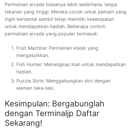
Permainan arcade biasanya lebih sederhana, tanpa
tekanan yang tinggi. Mereka cocok untuk pemain yang
ingin bersantai sambil tetap memiliki kesempatan
untuk mendapatkan hadiah. Beberapa contoh
permainan arcade yang populer termasuk:
Fruit Machine: Permainan klasik yang
mengasyikkan.
Fish Hunter: Menangkap ikan untuk mendapatkan
hadiah.
Puzzle Slots: Menggabungkan slot dengan
elemen teka-teki.
Kesimpulan: Bergabunglah
dengan Terminaljp Daftar
Sekarang!