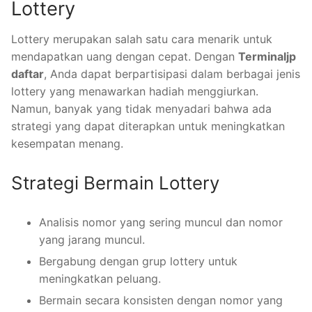
Lottery
Lottery merupakan salah satu cara menarik untuk
mendapatkan uang dengan cepat. Dengan
Terminaljp
daftar
, Anda dapat berpartisipasi dalam berbagai jenis
lottery yang menawarkan hadiah menggiurkan.
Namun, banyak yang tidak menyadari bahwa ada
strategi yang dapat diterapkan untuk meningkatkan
kesempatan menang.
Strategi Bermain Lottery
Analisis nomor yang sering muncul dan nomor
yang jarang muncul.
Bergabung dengan grup lottery untuk
meningkatkan peluang.
Bermain secara konsisten dengan nomor yang