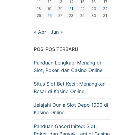
11
12
13
14
15
16
17
18
19
20
21
22
23
24
25
26
27
28
29
30
31
« Apr
Jun »
POS-POS TERBARU
Panduan Lengkap: Menang di
Slot, Poker, dan Casino Online
Situs Slot Bet Kecil: Menangkan
Besar di Kasino Online
Jelajahi Dunia Slot Depo 1000 di
Kasino Online
Panduan GacorUnited: Slot,
Poker, dan Banyak Lagi di Casino