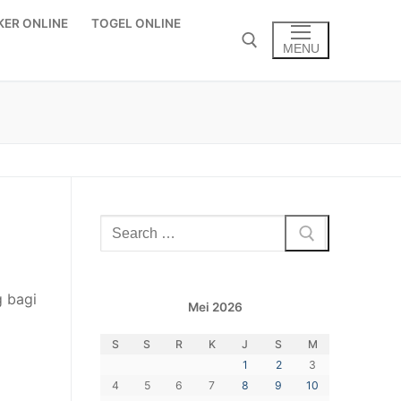
KER ONLINE
TOGEL ONLINE
MENU
Cari:
Cari:
g bagi
Mei 2026
S
S
R
K
J
S
M
1
2
3
4
5
6
7
8
9
10