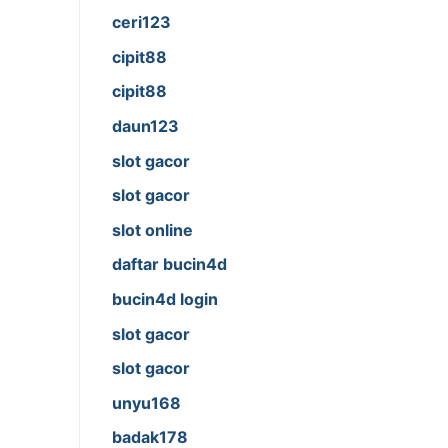
ceri123
cipit88
cipit88
daun123
slot gacor
slot gacor
slot online
daftar bucin4d
bucin4d login
slot gacor
slot gacor
unyu168
badak178