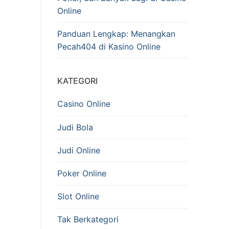
Online
Panduan Lengkap: Menangkan
Pecah404 di Kasino Online
KATEGORI
Casino Online
Judi Bola
Judi Online
Poker Online
Slot Online
Tak Berkategori