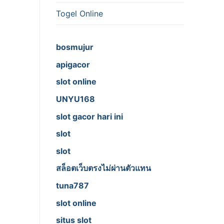
Togel Online
bosmujur
apigacor
slot online
UNYU168
slot gacor hari ini
slot
slot
สล็อตเว็บตรงไม่ผ่านตัวแทน
tuna787
slot online
situs slot