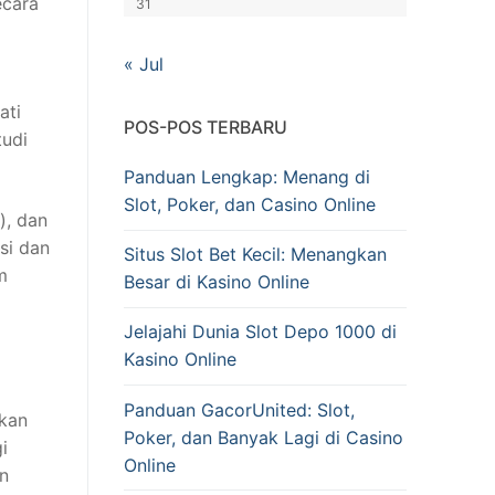
ecara
31
« Jul
ati
POS-POS TERBARU
tudi
Panduan Lengkap: Menang di
Slot, Poker, dan Casino Online
), dan
si dan
Situs Slot Bet Kecil: Menangkan
m
Besar di Kasino Online
Jelajahi Dunia Slot Depo 1000 di
Kasino Online
Panduan GacorUnited: Slot,
skan
Poker, dan Banyak Lagi di Casino
i
Online
n