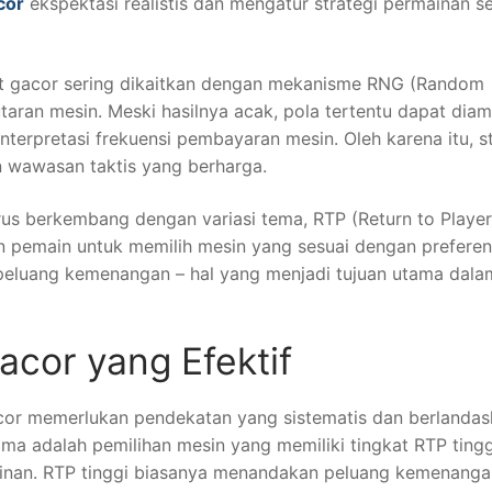
cor
ekspektasi realistis dan mengatur strategi permainan s
ot gacor sering dikaitkan dengan mekanisme RNG (Random
ran mesin. Meski hasilnya acak, pola tertentu dapat diam
rpretasi frekuensi pembayaran mesin. Oleh karena itu, s
 wawasan taktis yang berharga.
terus berkembang dengan variasi tema, RTP (Return to Player
n pemain untuk memilih mesin yang sesuai dengan preferen
peluang kemenangan – hal yang menjadi tujuan utama dala
acor yang Efektif
acor memerlukan pendekatan yang sistematis dan berlanda
ama adalah pemilihan mesin yang memiliki tingkat RTP tingg
mainan. RTP tinggi biasanya menandakan peluang kemenanga