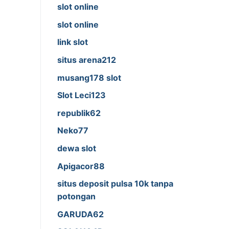
slot online
slot online
link slot
situs arena212
musang178 slot
Slot Leci123
republik62
Neko77
dewa slot
Apigacor88
situs deposit pulsa 10k tanpa
potongan
GARUDA62