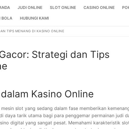
ANDA
JUDI ONLINE
SLOT ONLINE
CASINO ONLINE
PO
I BOLA
HUBUNGI KAMI
AN TIPS MENANG DI KASINO ONLINE
acor: Strategi dan Tips
ne
 dalam Kasino Online
da mesin slot yang sedang dalam fase memberikan kemenan
di daya tarik utama bagi para penggemar permainan judi d
ino digital yang sangat pesat. Memahami karakteristik slo