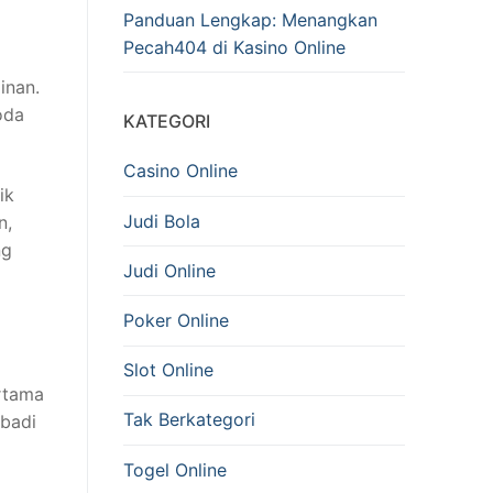
Panduan Lengkap: Menangkan
Pecah404 di Kasino Online
inan.
oda
KATEGORI
Casino Online
ik
Judi Bola
n,
ng
Judi Online
Poker Online
Slot Online
rtama
Tak Berkategori
ibadi
Togel Online