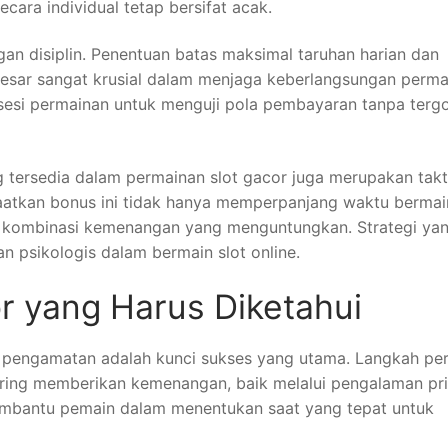
ecara individual tetap bersifat acak.
ngan disiplin. Penentuan batas maksimal taruhan harian dan
esar sangat krusial dalam menjaga keberlangsungan perma
sesi permainan untuk menguji pola pembayaran tanpa terg
g tersedia dalam permainan slot gacor juga merupakan takt
atkan bonus ini tidak hanya memperpanjang waktu bermai
 kombinasi kemenangan yang menguntungkan. Strategi ya
 psikologis dalam bermain slot online.
r yang Harus Diketahui
n pengamatan adalah kunci sukses yang utama. Langkah pe
ring memberikan kemenangan, baik melalui pengalaman pr
membantu pemain dalam menentukan saat yang tepat untuk