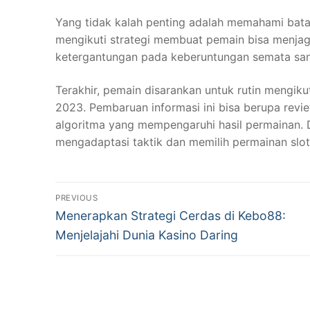
Yang tidak kalah penting adalah memahami batas
mengikuti strategi membuat pemain bisa menjag
ketergantungan pada keberuntungan semata sang
Terakhir, pemain disarankan untuk rutin mengik
2023. Pembaruan informasi ini bisa berupa revie
algoritma yang mempengaruhi hasil permainan.
mengadaptasi taktik dan memilih permainan slot
Navigasi
PREVIOUS
Previous
pos
Menerapkan Strategi Cerdas di Kebo88:
post:
Menjelajahi Dunia Kasino Daring