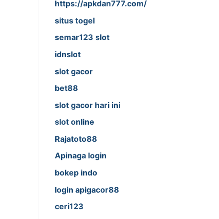
https://apkdan777.com/
situs togel
semar123 slot
idnslot
slot gacor
bet88
slot gacor hari ini
slot online
Rajatoto88
Apinaga login
bokep indo
login apigacor88
ceri123