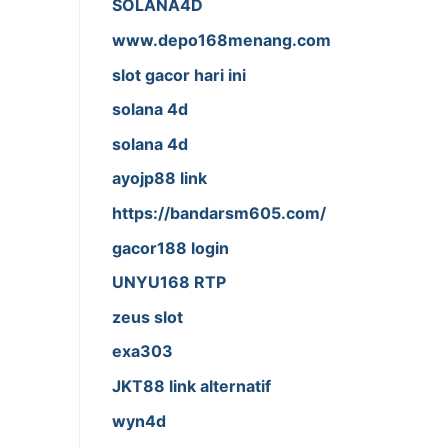
SOLANA4D
www.depo168menang.com
slot gacor hari ini
solana 4d
solana 4d
ayojp88 link
https://bandarsm605.com/
gacor188 login
UNYU168 RTP
zeus slot
exa303
JKT88 link alternatif
wyn4d