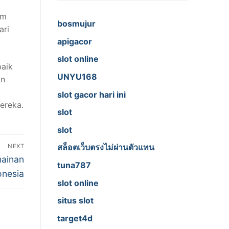
am
bosmujur
ari
apigacor
slot online
baik
UNYU168
an
slot gacor hari ini
ereka.
slot
slot
สล็อตเว็บตรงไม่ผ่านตัวแทน
NEXT
mainan
tuna787
onesia
slot online
situs slot
target4d