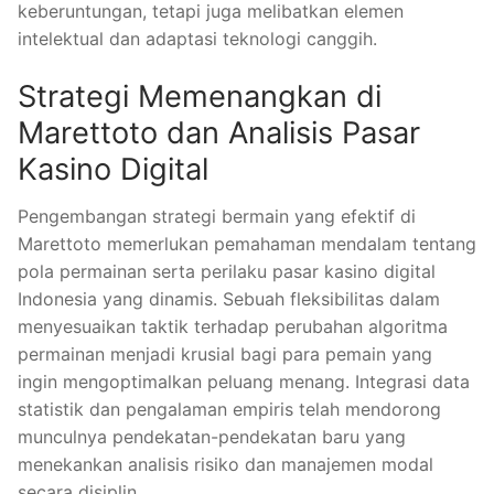
keberuntungan, tetapi juga melibatkan elemen
intelektual dan adaptasi teknologi canggih.
Strategi Memenangkan di
Marettoto dan Analisis Pasar
Kasino Digital
Pengembangan strategi bermain yang efektif di
Marettoto memerlukan pemahaman mendalam tentang
pola permainan serta perilaku pasar kasino digital
Indonesia yang dinamis. Sebuah fleksibilitas dalam
menyesuaikan taktik terhadap perubahan algoritma
permainan menjadi krusial bagi para pemain yang
ingin mengoptimalkan peluang menang. Integrasi data
statistik dan pengalaman empiris telah mendorong
munculnya pendekatan-pendekatan baru yang
menekankan analisis risiko dan manajemen modal
secara disiplin.