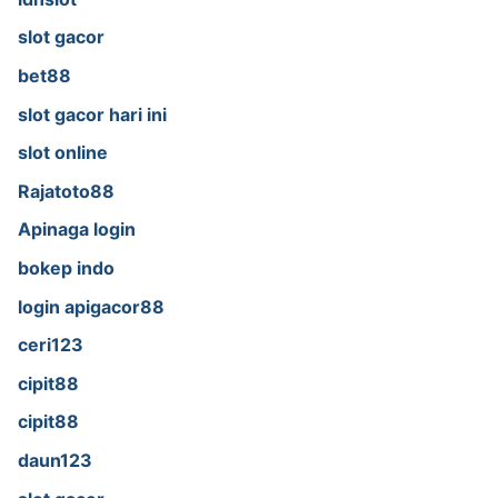
slot gacor
bet88
slot gacor hari ini
slot online
Rajatoto88
Apinaga login
bokep indo
login apigacor88
ceri123
cipit88
cipit88
daun123