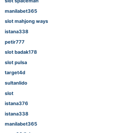
slot spaceman
manilabet365
slot mahjong ways
istana338
petir777
slot badak178
slot pulsa
target4d
sultanlido
slot
istana376
istana338
manilabet365