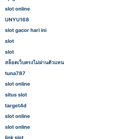
slot online
UNYU168
slot gacor hari ini
slot
slot
สล็อตเว็บตรงไม่ผ่านตัวแทน
tuna787
slot online
situs slot
target4d
slot online
slot online
link slot