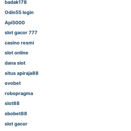
badak178
Odin55 login
Api5000
slot gacor 777
casino resmi
slot online
dana slot
situs apiraja88
ovobet
robopragma
slot88
sbobet88
slot gacor