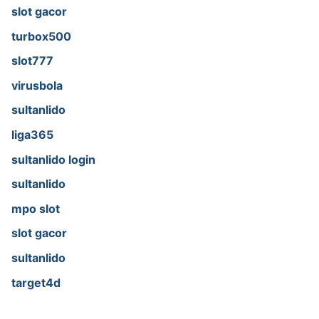
slot gacor
turbox500
slot777
virusbola
sultanlido
liga365
sultanlido login
sultanlido
mpo slot
slot gacor
sultanlido
target4d