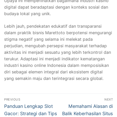
Upaya ini memperlihatkan bagaimana industri kasino
digital dapat beradaptasi dengan konteks sosial dan
budaya lokal yang unik.
Lebih jauh, pendekatan edukatif dan transparansi
dalam praktik bisnis Marettoto berpotensi mengurangi
stigma negatif yang selama ini melekat pada
perjudian, mengubah persepsi masyarakat terhadap
aktivitas ini menjadi sesuatu yang lebih terkontrol dan
terukur. Adaptasi ini menjadi indikator kematangan
industri kasino online Indonesia dalam memposisikan
diri sebagai elemen integral dari ekosistem digital
yang semakin maju dan terintegrasi secara global.
Navigasi
PREVIOUS
NEXT
pos
Previous
Next
Panduan Lengkap Slot
Memahami Alasan di
post:
post:
Gacor: Strategi dan Tips
Balik Keberhasilan Situs