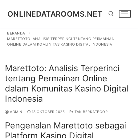
Lompat
ke
ONLINEDATAROOMS.NET
konten
BERANDA
Cari:
MARETTOTO: ANALISIS TERPERINCI TENTANG PERMAINAN
ONLINE DALAM KOMUNITAS KASINO DIGITAL INDONESIA
Marettoto: Analisis Terperinci
tentang Permainan Online
dalam Komunitas Kasino Digital
Indonesia
ADMIN
13 OKTOBER 2025
TAK BERKATEGORI
Pengenalan Marettoto sebagai
Platform Kasino Digital