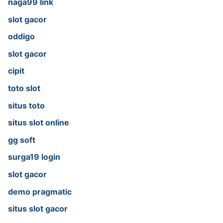
naga99 link
slot gacor
oddigo
slot gacor
cipit
toto slot
situs toto
situs slot online
gg soft
surga19 login
slot gacor
demo pragmatic
situs slot gacor