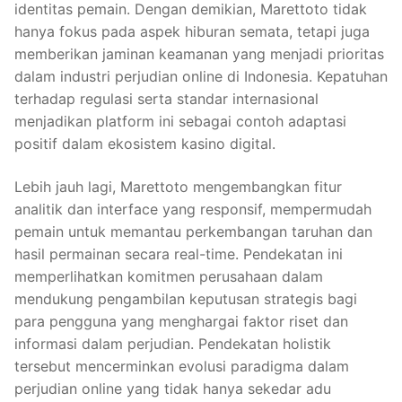
identitas pemain. Dengan demikian, Marettoto tidak
hanya fokus pada aspek hiburan semata, tetapi juga
memberikan jaminan keamanan yang menjadi prioritas
dalam industri perjudian online di Indonesia. Kepatuhan
terhadap regulasi serta standar internasional
menjadikan platform ini sebagai contoh adaptasi
positif dalam ekosistem kasino digital.
Lebih jauh lagi, Marettoto mengembangkan fitur
analitik dan interface yang responsif, mempermudah
pemain untuk memantau perkembangan taruhan dan
hasil permainan secara real-time. Pendekatan ini
memperlihatkan komitmen perusahaan dalam
mendukung pengambilan keputusan strategis bagi
para pengguna yang menghargai faktor riset dan
informasi dalam perjudian. Pendekatan holistik
tersebut mencerminkan evolusi paradigma dalam
perjudian online yang tidak hanya sekedar adu