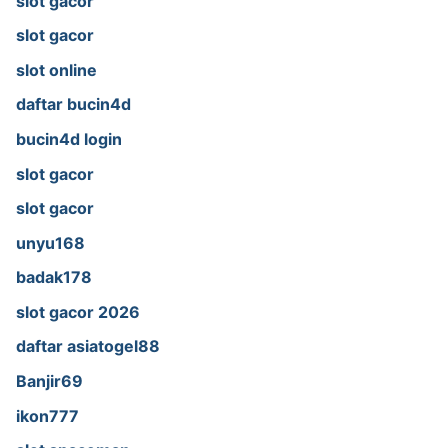
slot gacor
slot gacor
slot online
daftar bucin4d
bucin4d login
slot gacor
slot gacor
unyu168
badak178
slot gacor 2026
daftar asiatogel88
Banjir69
ikon777