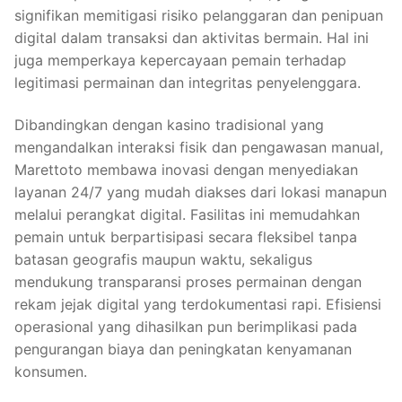
signifikan memitigasi risiko pelanggaran dan penipuan
digital dalam transaksi dan aktivitas bermain. Hal ini
juga memperkaya kepercayaan pemain terhadap
legitimasi permainan dan integritas penyelenggara.
Dibandingkan dengan kasino tradisional yang
mengandalkan interaksi fisik dan pengawasan manual,
Marettoto membawa inovasi dengan menyediakan
layanan 24/7 yang mudah diakses dari lokasi manapun
melalui perangkat digital. Fasilitas ini memudahkan
pemain untuk berpartisipasi secara fleksibel tanpa
batasan geografis maupun waktu, sekaligus
mendukung transparansi proses permainan dengan
rekam jejak digital yang terdokumentasi rapi. Efisiensi
operasional yang dihasilkan pun berimplikasi pada
pengurangan biaya dan peningkatan kenyamanan
konsumen.