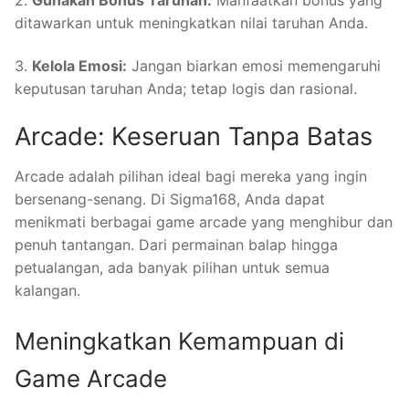
ditawarkan untuk meningkatkan nilai taruhan Anda.
3.
Kelola Emosi:
Jangan biarkan emosi memengaruhi
keputusan taruhan Anda; tetap logis dan rasional.
Arcade: Keseruan Tanpa Batas
Arcade adalah pilihan ideal bagi mereka yang ingin
bersenang-senang. Di Sigma168, Anda dapat
menikmati berbagai game arcade yang menghibur dan
penuh tantangan. Dari permainan balap hingga
petualangan, ada banyak pilihan untuk semua
kalangan.
Meningkatkan Kemampuan di
Game Arcade