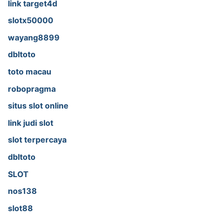
link target4d
slotx50000
wayang8899
dbltoto
toto macau
robopragma
situs slot online
link judi slot
slot terpercaya
dbltoto
SLOT
nos138
slot88