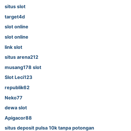
situs slot
target4d
slot online
slot online
link slot
situs arena212
musang178 slot
Slot Leci123
republik62
Neko77
dewa slot
Apigacor88
situs deposit pulsa 10k tanpa potongan