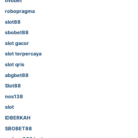
ovobet
robopragma
slot88
sbobet88
slot gacor
slot terpercaya
slot qris
abgbet88
Slot88
nos138
slot
IDBERKAH
SBOBET88