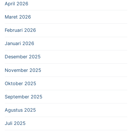
April 2026
Maret 2026
Februari 2026
Januari 2026
Desember 2025
November 2025
Oktober 2025
September 2025
Agustus 2025
Juli 2025