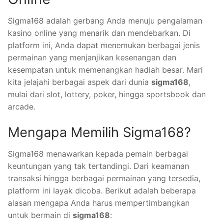
Sigma168 adalah gerbang Anda menuju pengalaman
kasino online yang menarik dan mendebarkan. Di
platform ini, Anda dapat menemukan berbagai jenis
permainan yang menjanjikan kesenangan dan
kesempatan untuk memenangkan hadiah besar. Mari
kita jelajahi berbagai aspek dari dunia
sigma168
,
mulai dari slot, lottery, poker, hingga sportsbook dan
arcade.
Mengapa Memilih Sigma168?
Sigma168 menawarkan kepada pemain berbagai
keuntungan yang tak tertandingi. Dari keamanan
transaksi hingga berbagai permainan yang tersedia,
platform ini layak dicoba. Berikut adalah beberapa
alasan mengapa Anda harus mempertimbangkan
untuk bermain di
sigma168
: