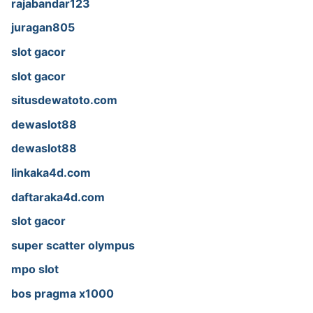
rajabandar123
juragan805
slot gacor
slot gacor
situsdewatoto.com
dewaslot88
dewaslot88
linkaka4d.com
daftaraka4d.com
slot gacor
super scatter olympus
mpo slot
bos pragma x1000