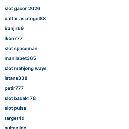
slot gacor 2026
daftar asiatogel88
Banjir69
ikon777
slot spaceman
manilabet365
slot mahjong ways
istana338
petir777
slot badak178
slot pulsa
target4d
sultanlido