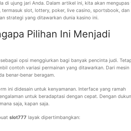
a di ujung jari Anda. Dalam artikel ini, kita akan mengupas
termasuk slot, lottery, poker, live casino, sportsbook, dan
n strategi yang ditawarkan dunia kasino ini.
apa Pilihan Ini Menjadi
sebagai opsi menggiurkan bagi banyak pencinta judi. Tetap
il contoh variasi permainan yang ditawarkan. Dari mesin 
 ada benar-benar beragam.
rm ini didesain untuk kenyamanan. Interface yang ramah
ngalaman untuk beradaptasi dengan cepat. Dengan duku
mana saja, kapan saja.
buat
slot777
layak dipertimbangkan: