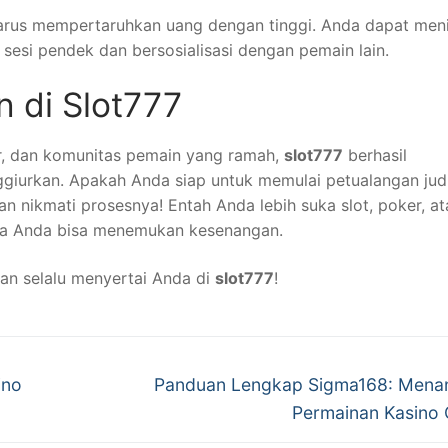
harus mempertaruhkan uang dengan tinggi. Anda dapat men
si pendek dan bersosialisasi dengan pemain lain.
 di Slot777
r, dan komunitas pemain yang ramah,
slot777
berhasil
giurkan. Apakah Anda siap untuk memulai petualangan jud
 dan nikmati prosesnya! Entah Anda lebih suka slot, poker, a
ana Anda bisa menemukan kesenangan.
an selalu menyertai Anda di
slot777
!
Next
ino
Panduan Lengkap Sigma168: Mena
post:
Permainan Kasino 