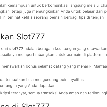
dalah kemampuan untuk berkomunikasi langsung melalui chat
kan, tetapi juga memungkinkan Anda untuk belajar dari 
l ini terlihat ketika seorang pemain berbagi tips di tengah
kan Slot777
 dari
slot777
adalah beragam keuntungan yang ditawarkan
ebaiknya mempertimbangkan untuk bermain di platform ini
ng menawarkan bonus selamat datang yang menarik. Manfaa
da tempatkan bisa mengundang poin loyalitas.
euntungan yang Anda dapatkan.
ripsi teranyar, semua transaksi Anda aman dan terlindungi
ng di Slot777