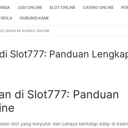
ANDA
JUDI ONLINE
SLOT ONLINE
CASINO ONLINE
PO
I BOLA
HUBUNGI KAMI
AN LENGKAP KASINO ONLINE
i Slot777: Panduan Lengka
n di Slot777: Panduan
ine
sin slot yang berputar dan cahaya berkelap-kelip di kasi