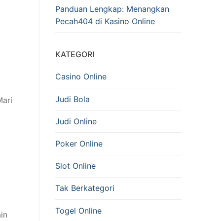
Panduan Lengkap: Menangkan
Pecah404 di Kasino Online
KATEGORI
Casino Online
Judi Bola
Mari
Judi Online
Poker Online
Slot Online
Tak Berkategori
Togel Online
in