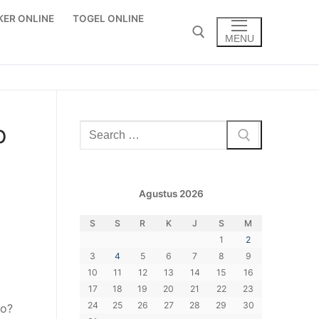
KER ONLINE
TOGEL ONLINE
MENU
Cari:
p
Cari:
Agustus 2026
S
S
R
K
J
S
M
1
2
3
4
5
6
7
8
9
10
11
12
13
14
15
16
17
18
19
20
21
22
23
24
25
26
27
28
29
30
no?