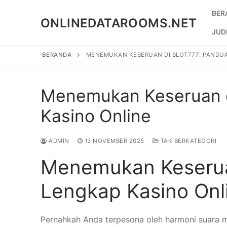
Lompat
BER
ke
ONLINEDATAROOMS.NET
konten
JUD
BERANDA
MENEMUKAN KESERUAN DI SLOT777: PANDU
Menemukan Keseruan d
Kasino Online
ADMIN
13 NOVEMBER 2025
TAK BERKATEGORI
Menemukan Keserua
Lengkap Kasino Onl
Pernahkah Anda terpesona oleh harmoni suara me