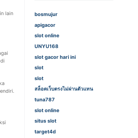
n lain
bosmujur
apigacor
slot online
UNYU168
agai
slot gacor hari ini
di
slot
slot
ka
สล็อตเว็บตรงไม่ผ่านตัวแทน
ndiri.
tuna787
slot online
situs slot
ksi
target4d