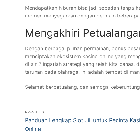
Mendapatkan hiburan bisa jadi sepadan tanpa 
momen menyegarkan dengan bermain beberapa se
Mengakhiri Petualangan
Dengan berbagai pilihan permainan, bonus besa
menciptakan ekosistem kasino online yang meng
di sini? Ingatlah strategi yang telah kita bahas,
taruhan pada olahraga, ini adalah tempat di m
Selamat berpetualang, dan semoga keberuntung
Navigasi
PREVIOUS
Previous
pos
Panduan Lengkap Slot Jili untuk Pecinta Kas
post:
Online