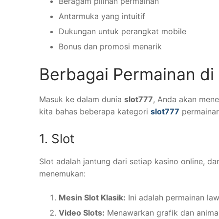
Beragam pilihan permainan
Antarmuka yang intuitif
Dukungan untuk perangkat mobile
Bonus dan promosi menarik
Berbagai Permainan di
Masuk ke dalam dunia
slot777
, Anda akan mene
kita bahas beberapa kategori
slot777
permainan
1. Slot
Slot adalah jantung dari setiap kasino online, d
menemukan:
Mesin Slot Klasik:
Ini adalah permainan law
Video Slots:
Menawarkan grafik dan animasi