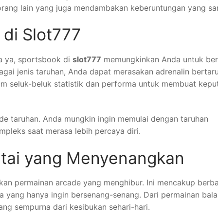
 orang lain yang juga mendambakan keberuntungan yang sa
di Slot777
 ya, sportsbook di
slot777
memungkinkan Anda untuk ber
gai jenis taruhan, Anda dapat merasakan adrenalin bertar
m seluk-beluk statistik dan performa untuk membuat kepu
de taruhan. Anda mungkin ingin memulai dengan taruhan
mpleks saat merasa lebih percaya diri.
ntai yang Menyenangkan
an permainan arcade yang menghibur. Ini mencakup berba
ka yang hanya ingin bersenang-senang. Dari permainan bal
ang sempurna dari kesibukan sehari-hari.