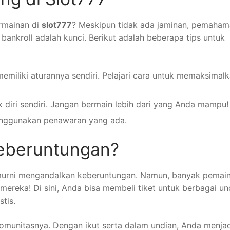
rmainan di
slot777
? Meskipun tidak ada jaminan, pemaha
ankroll adalah kunci. Berikut adalah beberapa tips untuk
emiliki aturannya sendiri. Pelajari cara untuk memaksimal
 diri sendiri. Jangan bermain lebih dari yang Anda mampu!
nggunakan penawaran yang ada.
Keberuntungan?
murni mengandalkan keberuntungan. Namun, banyak pemai
 mereka! Di sini, Anda bisa membeli tiket untuk berbagai un
tis.
komunitasnya. Dengan ikut serta dalam undian, Anda menja