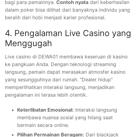
bagi para pemainnya.
Contoh nyata
dari keberhasilan
dalam poker bisa dilihat dari banyaknya individu yang
beralih dari hobi menjadi karier profesional.
4. Pengalaman Live Casino yang
Menggugah
Live casino di DEWA01 membawa keseruan di kasino
ke pangkuan Anda. Dengan teknologi streaming
langsung, pemain dapat merasakan atmosfer kasino
yang sesungguhnya dari rumah. “Dealer hidup”
memperlihatkan interaksi langsung, menjadikan
pengalaman ini terasa lebih otentik.
Keterlibatan Emosional:
Interaksi langsung
membawa nuansa sosial yang hilang saat
bermain secara online.
Pilihan Permainan Beragam:
Dari blackjack