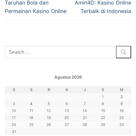
post:
post:
Taruhan Bola dan
Amin4D: Kasino Online
Permainan Kasino Online
Terbaik di Indonesia
Cari:
Agustus 2026
S
S
R
K
J
S
M
1
2
3
4
5
6
7
8
9
10
11
12
13
14
15
16
17
18
19
20
21
22
23
24
25
26
27
28
29
30
31