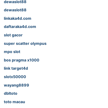
dewaslot88
dewaslot88
linkaka4d.com
daftaraka4d.com
slot gacor
super scatter olympus
mpo slot
bos pragma x1000
link target4d
slotx50000
wayang8899
dbltoto
toto macau