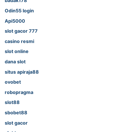
badak178
Odin55 login
Api5000
slot gacor 777
casino resmi
slot online
dana slot
situs apiraja88
ovobet
robopragma
slot88
sbobet88
slot gacor