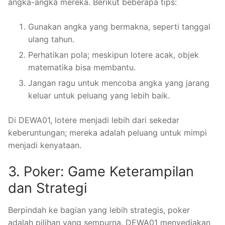
angka-angka mereka. Berikut beberapa tips:
Gunakan angka yang bermakna, seperti tanggal
ulang tahun.
Perhatikan pola; meskipun lotere acak, objek
matematika bisa membantu.
Jangan ragu untuk mencoba angka yang jarang
keluar untuk peluang yang lebih baik.
Di DEWA01, lotere menjadi lebih dari sekedar
keberuntungan; mereka adalah peluang untuk mimpi
menjadi kenyataan.
3. Poker: Game Keterampilan
dan Strategi
Berpindah ke bagian yang lebih strategis, poker
adalah pilihan yang sempurna. DEWA01 menyediakan