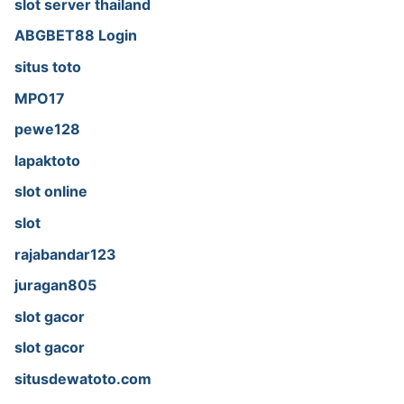
slot server thailand
ABGBET88 Login
situs toto
MPO17
pewe128
lapaktoto
slot online
slot
rajabandar123
juragan805
slot gacor
slot gacor
situsdewatoto.com