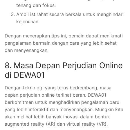
tenang dan fokus.
Ambil istirahat secara berkala untuk menghindari
kejenuhan.
Dengan menerapkan tips ini, pemain dapat menikmati
pengalaman bermain dengan cara yang lebih sehat
dan menyenangkan.
8. Masa Depan Perjudian Online
di DEWA01
Dengan teknologi yang terus berkembang, masa
depan perjudian online terlihat cerah. DEWA01
berkomitmen untuk menghadirkan pengalaman baru
yang lebih interaktif dan menyenangkan. Mungkin kita
akan melihat lebih banyak inovasi dalam bentuk
augmented reality (AR) dan virtual reality (VR).