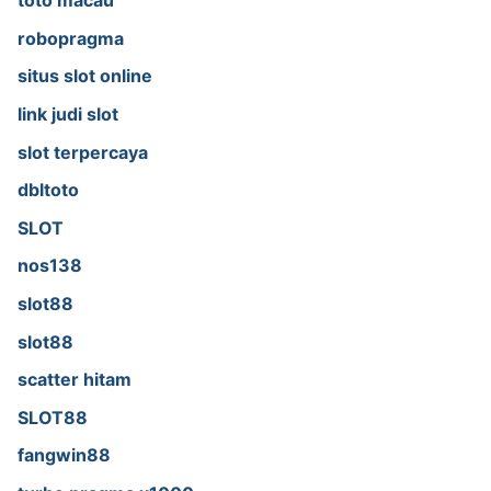
toto macau
robopragma
situs slot online
link judi slot
slot terpercaya
dbltoto
SLOT
nos138
slot88
slot88
scatter hitam
SLOT88
fangwin88