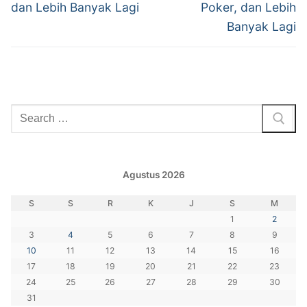
dan Lebih Banyak Lagi
Poker, dan Lebih
Banyak Lagi
Cari:
Agustus 2026
S
S
R
K
J
S
M
1
2
3
4
5
6
7
8
9
10
11
12
13
14
15
16
17
18
19
20
21
22
23
24
25
26
27
28
29
30
31