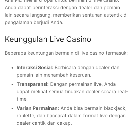
Amin4D memiliki opsi untuk bermain di live casino.
Anda dapat berinteraksi dengan dealer dan pemain
lain secara langsung, memberikan sentuhan autentik di
pengalaman berjudi Anda.
Keunggulan Live Casino
Beberapa keuntungan bermain di live casino termasuk:
Interaksi Sosial:
Berbicara dengan dealer dan
pemain lain menambah keseruan.
Transparansi:
Dengan permainan live, Anda
dapat melihat semua tindakan dealer secara real-
time.
Varian Permainan:
Anda bisa bermain blackjack,
roulette, dan baccarat dalam format live dengan
dealer cantik dan cakap.