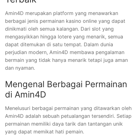
Amin4D merupakan platform yang menawarkan
berbagai jenis permainan kasino online yang dapat
dinikmati oleh semua kalangan. Dari slot yang
mengasyikkan hingga lotere yang menarik, semua
dapat ditemukan di satu tempat. Dalam dunia
perjudian modern, Amin4D membawa pengalaman
bermain yang tidak hanya menarik tetapi juga aman
dan nyaman.
Mengenal Berbagai Permainan
di Amin4D
Menelusuri berbagai permainan yang ditawarkan oleh
Amin4D adalah sebuah petualangan tersendiri. Setiap
permainan memiliki daya tarik dan tantangan unik
yang dapat memikat hati pemain.