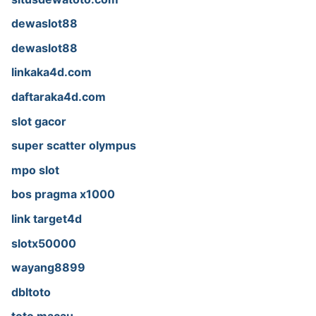
dewaslot88
dewaslot88
linkaka4d.com
daftaraka4d.com
slot gacor
super scatter olympus
mpo slot
bos pragma x1000
link target4d
slotx50000
wayang8899
dbltoto