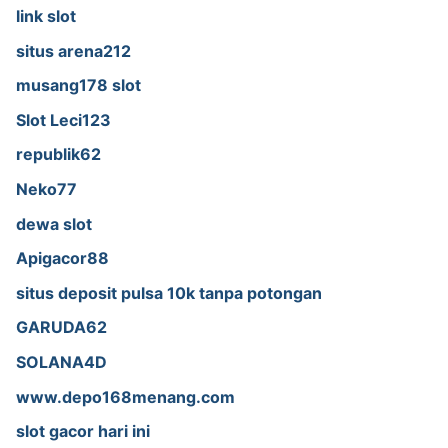
link slot
situs arena212
musang178 slot
Slot Leci123
republik62
Neko77
dewa slot
Apigacor88
situs deposit pulsa 10k tanpa potongan
GARUDA62
SOLANA4D
www.depo168menang.com
slot gacor hari ini