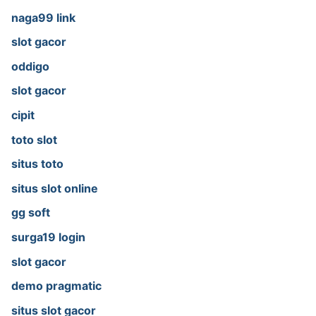
naga99 link
slot gacor
oddigo
slot gacor
cipit
toto slot
situs toto
situs slot online
gg soft
surga19 login
slot gacor
demo pragmatic
situs slot gacor