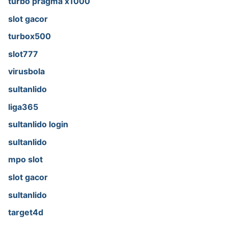
turbo pragma x1000
slot gacor
turbox500
slot777
virusbola
sultanlido
liga365
sultanlido login
sultanlido
mpo slot
slot gacor
sultanlido
target4d