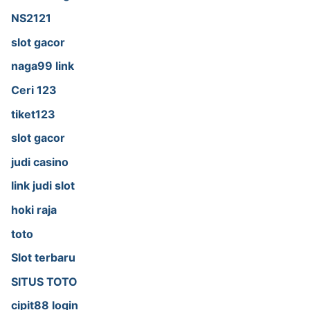
NS2121
slot gacor
naga99 link
Ceri 123
tiket123
slot gacor
judi casino
link judi slot
hoki raja
toto
Slot terbaru
SITUS TOTO
cipit88 login