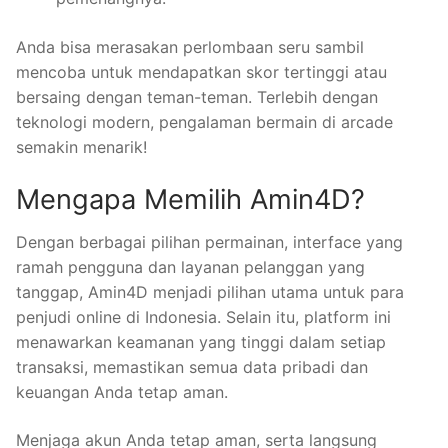
Anda bisa merasakan perlombaan seru sambil
mencoba untuk mendapatkan skor tertinggi atau
bersaing dengan teman-teman. Terlebih dengan
teknologi modern, pengalaman bermain di arcade
semakin menarik!
Mengapa Memilih Amin4D?
Dengan berbagai pilihan permainan, interface yang
ramah pengguna dan layanan pelanggan yang
tanggap, Amin4D menjadi pilihan utama untuk para
penjudi online di Indonesia. Selain itu, platform ini
menawarkan keamanan yang tinggi dalam setiap
transaksi, memastikan semua data pribadi dan
keuangan Anda tetap aman.
Menjaga akun Anda tetap aman, serta langsung