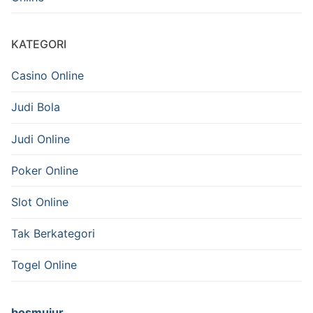
KATEGORI
Casino Online
Judi Bola
Judi Online
Poker Online
Slot Online
Tak Berkategori
Togel Online
bosmujur