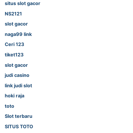
situs slot gacor
NS2121
slot gacor
naga99 link
Ceri 123
tiket123
slot gacor
judi casino
link judi slot
hoki raja
toto
Slot terbaru
SITUS TOTO