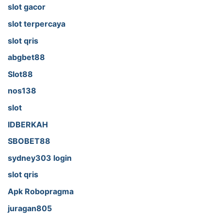
slot gacor
slot terpercaya
slot qris
abgbet88
Slot88
nos138
slot
IDBERKAH
SBOBET88
sydney303 login
slot qris
Apk Robopragma
juragan805