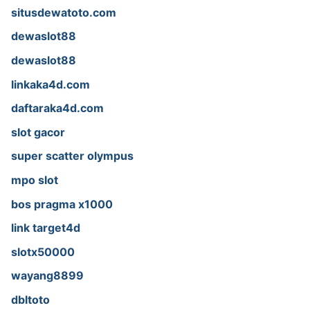
situsdewatoto.com
dewaslot88
dewaslot88
linkaka4d.com
daftaraka4d.com
slot gacor
super scatter olympus
mpo slot
bos pragma x1000
link target4d
slotx50000
wayang8899
dbltoto