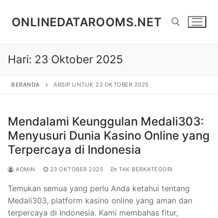
Lompat
ke
ONLINEDATAROOMS.NET
konten
Hari:
23 Oktober 2025
Cari:
BERANDA
ARSIP UNTUK 23 OKTOBER 2025
Mendalami Keunggulan Medali303:
Menyusuri Dunia Kasino Online yang
Terpercaya di Indonesia
ADMIN
23 OKTOBER 2025
TAK BERKATEGORI
Temukan semua yang perlu Anda ketahui tentang
Medali303, platform kasino online yang aman dan
terpercaya di Indonesia. Kami membahas fitur,