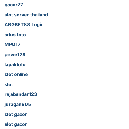
gacor77
slot server thailand
ABGBET88 Login
situs toto
MPO17
pewe128
lapaktoto
slot online
slot
rajabandar123
juragan805
slot gacor
slot gacor