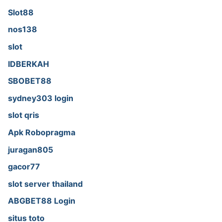
Slot88
nos138
slot
IDBERKAH
SBOBET88
sydney303 login
slot qris
Apk Robopragma
juragan805
gacor77
slot server thailand
ABGBET88 Login
situs toto