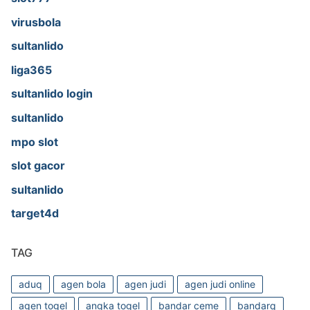
virusbola
sultanlido
liga365
sultanlido login
sultanlido
mpo slot
slot gacor
sultanlido
target4d
TAG
aduq
agen bola
agen judi
agen judi online
agen togel
angka togel
bandar ceme
bandarq