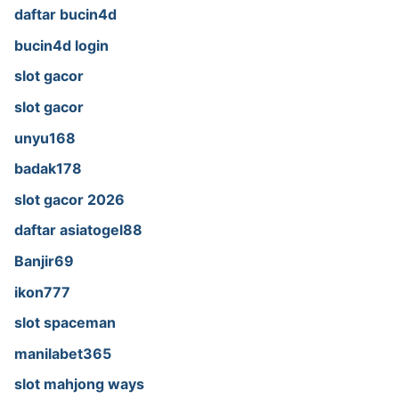
daftar bucin4d
bucin4d login
slot gacor
slot gacor
unyu168
badak178
slot gacor 2026
daftar asiatogel88
Banjir69
ikon777
slot spaceman
manilabet365
slot mahjong ways