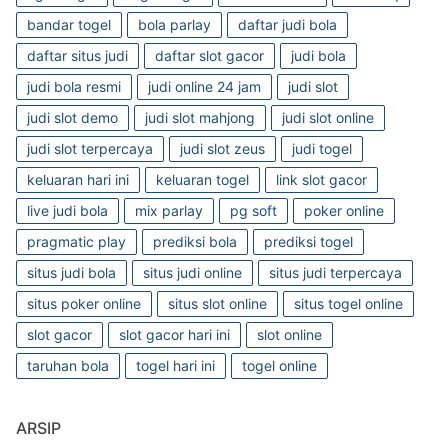
bandar togel
bola parlay
daftar judi bola
daftar situs judi
daftar slot gacor
judi bola
judi bola resmi
judi online 24 jam
judi slot
judi slot demo
judi slot mahjong
judi slot online
judi slot terpercaya
judi slot zeus
judi togel
keluaran hari ini
keluaran togel
link slot gacor
live judi bola
mix parlay
pg soft
poker online
pragmatic play
prediksi bola
prediksi togel
situs judi bola
situs judi online
situs judi terpercaya
situs poker online
situs slot online
situs togel online
slot gacor
slot gacor hari ini
slot online
taruhan bola
togel hari ini
togel online
ARSIP