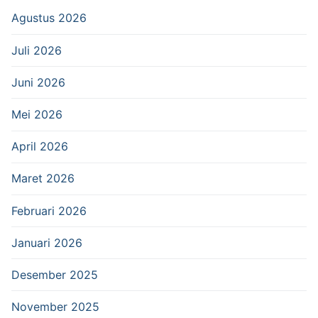
Agustus 2026
Juli 2026
Juni 2026
Mei 2026
April 2026
Maret 2026
Februari 2026
Januari 2026
Desember 2025
November 2025