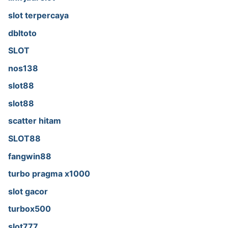
slot terpercaya
dbltoto
SLOT
nos138
slot88
slot88
scatter hitam
SLOT88
fangwin88
turbo pragma x1000
slot gacor
turbox500
slot777