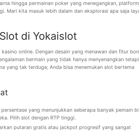
warna hingga permainan poker yang menegangkan, platform 
i. Mari kita masuk lebih dalam dan eksplorasi apa saja la
lot di Yokaislot
a kasino online. Dengan desain yang menawan dan fitur bo
pengalaman bermain yang tidak hanya menyenangkan tetapi
ma yang tak terduga; Anda bisa menemukan slot bertema
pat
h persentase yang menunjukkan seberapa banyak pemain bi
a. Pilih slot dengan RTP tinggi.
kan putaran gratis atau jackpot progresif yang sangat