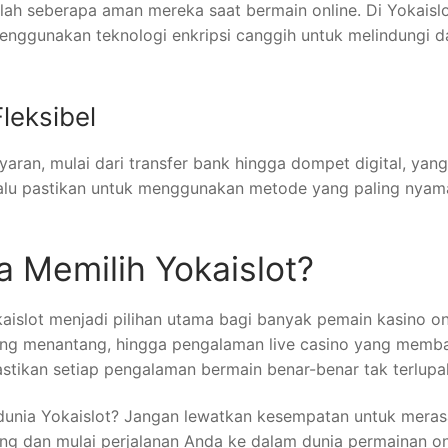
lah seberapa aman mereka saat bermain online. Di Yokaislo
menggunakan teknologi enkripsi canggih untuk melindungi d
leksibel
an, mulai dari transfer bank hingga dompet digital, yang
alu pastikan untuk menggunakan metode yang paling nyam
 Memilih Yokaislot?
aislot menjadi pilihan utama bagi banyak pemain kasino on
ang menantang, hingga pengalaman live casino yang mem
stikan setiap pengalaman bermain benar-benar tak terlupa
 dunia Yokaislot? Jangan lewatkan kesempatan untuk mera
ng dan mulai perjalanan Anda ke dalam dunia permainan on