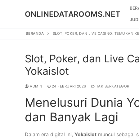
Lompat
BER
ke
ONLINEDATAROOMS.NET
konten
JUD
BERANDA
SLOT, POKER, DAN LIVE CASINO: TEMUKAN K
Slot, Poker, dan Live 
Yokaislot
ADMIN
24 FEBRUARI 2026
TAK BERKATEGORI
Menelusuri Dunia Yo
dan Banyak Lagi
Dalam era digital ini,
Yokaislot
muncul sebagai s