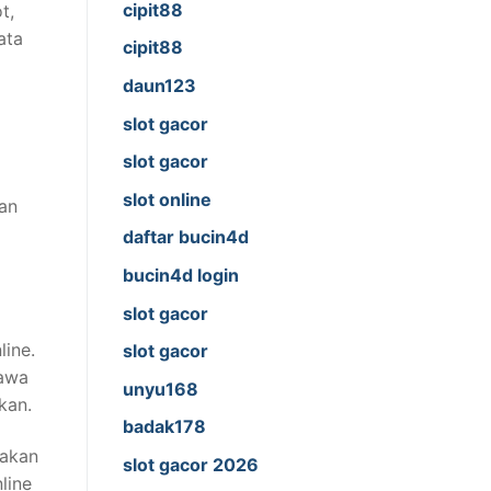
cipit88
t,
ata
cipit88
daun123
slot gacor
slot gacor
slot online
an
daftar bucin4d
bucin4d login
slot gacor
line.
slot gacor
bawa
unyu168
kan.
badak178
sakan
slot gacor 2026
line