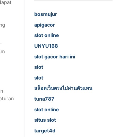
dapat
bosmujur
apigacor
ing
slot online
.
UNYU168
lam
slot gacor hari ini
slot
slot
สล็อตเว็บตรงไม่ผ่านตัวแทน
an
aturan
tuna787
slot online
situs slot
target4d