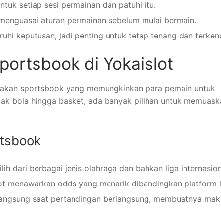
tuk setiap sesi permainan dan patuhi itu.
menguasai aturan permainan sebelum mulai bermain.
i keputusan, jadi penting untuk tetap tenang dan terkend
ortsbook di Yokaislot
ediakan sportsbook yang memungkinkan para pemain untuk
pak bola hingga basket, ada banyak pilihan untuk memuask
rtsbook
ih dari berbagai jenis olahraga dan bahkan liga internasion
ot menawarkan odds yang menarik dibandingkan platform l
langsung saat pertandingan berlangsung, membuatnya mak