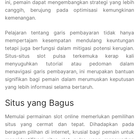
ini, pemain dapat mengembangkan strategi yang lebih
canggih, berujung pada optimisasi kemungkinan
kemenangan.
Pelajaran tentang garis pembayaran tidak hanya
mempertajam kesempatan mendulang keuntungan
tetapi juga berfungsi dalam mitigasi potensi kerugian.
Situs-situs slot pulsa terkemuka kerap kali
menyuguhkan tutorial atau pedoman dalam
menavigasi garis pembayaran, ini merupakan bantuan
signifikan bagi pemain dalam merumuskan keputusan
yang lebih informasi selama bertaruh.
Situs yang Bagus
Memulai permainan slot online memerlukan pemilihan
situs yang cermat dan tepat. Dihadapkan pada
beragam pilihan di internet, krusial bagi pemain untuk