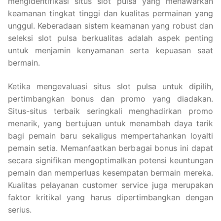
mengidentifikasi situs slot pulsa yang menawarkan
keamanan tingkat tinggi dan kualitas permainan yang
unggul. Keberadaan sistem keamanan yang robust dan
seleksi slot pulsa berkualitas adalah aspek penting
untuk menjamin kenyamanan serta kepuasan saat
bermain.
Ketika mengevaluasi situs slot pulsa untuk dipilih,
pertimbangkan bonus dan promo yang diadakan.
Situs-situs terbaik seringkali menghadirkan promo
menarik, yang bertujuan untuk menambah daya tarik
bagi pemain baru sekaligus mempertahankan loyalti
pemain setia. Memanfaatkan berbagai bonus ini dapat
secara signifikan mengoptimalkan potensi keuntungan
pemain dan memperluas kesempatan bermain mereka.
Kualitas pelayanan customer service juga merupakan
faktor kritikal yang harus dipertimbangkan dengan
serius.