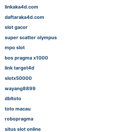
linkaka4d.com
daftaraka4d.com
slot gacor
super scatter olympus
mpo slot
bos pragma x1000
link target4d
slotx50000
wayang8899
dbltoto
toto macau
robopragma
situs slot online