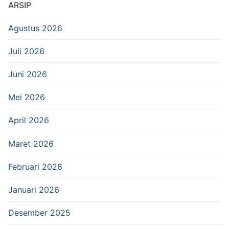
ARSIP
Agustus 2026
Juli 2026
Juni 2026
Mei 2026
April 2026
Maret 2026
Februari 2026
Januari 2026
Desember 2025