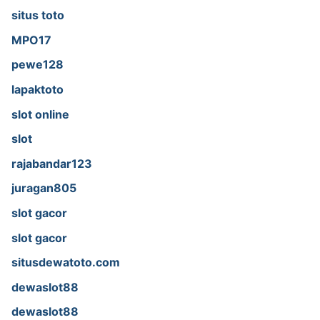
situs toto
MPO17
pewe128
lapaktoto
slot online
slot
rajabandar123
juragan805
slot gacor
slot gacor
situsdewatoto.com
dewaslot88
dewaslot88