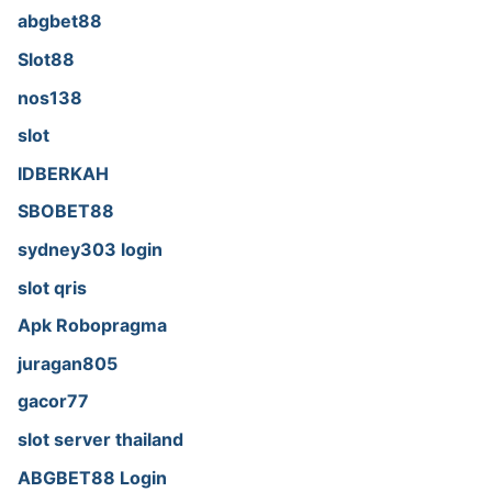
abgbet88
Slot88
nos138
slot
IDBERKAH
SBOBET88
sydney303 login
slot qris
Apk Robopragma
juragan805
gacor77
slot server thailand
ABGBET88 Login