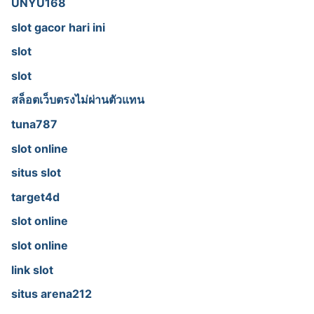
UNYU168
slot gacor hari ini
slot
slot
สล็อตเว็บตรงไม่ผ่านตัวแทน
tuna787
slot online
situs slot
target4d
slot online
slot online
link slot
situs arena212