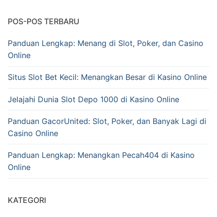
POS-POS TERBARU
Panduan Lengkap: Menang di Slot, Poker, dan Casino
Online
Situs Slot Bet Kecil: Menangkan Besar di Kasino Online
Jelajahi Dunia Slot Depo 1000 di Kasino Online
Panduan GacorUnited: Slot, Poker, dan Banyak Lagi di
Casino Online
Panduan Lengkap: Menangkan Pecah404 di Kasino
Online
KATEGORI