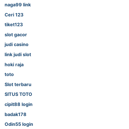
naga99 link
Ceri 123
tiket123
slot gacor
judi casino
link judi slot
hoki raja
toto
Slot terbaru
SITUS TOTO
cipit88 login
badak178
Odin55 login