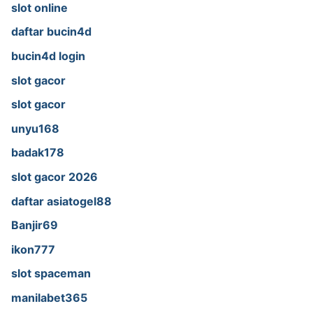
slot online
daftar bucin4d
bucin4d login
slot gacor
slot gacor
unyu168
badak178
slot gacor 2026
daftar asiatogel88
Banjir69
ikon777
slot spaceman
manilabet365