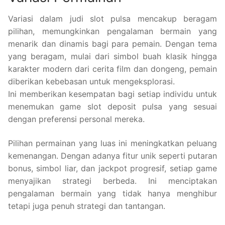
Variasi dalam judi slot pulsa mencakup beragam
pilihan, memungkinkan pengalaman bermain yang
menarik dan dinamis bagi para pemain. Dengan tema
yang beragam, mulai dari simbol buah klasik hingga
karakter modern dari cerita film dan dongeng, pemain
diberikan kebebasan untuk mengeksplorasi.
Ini memberikan kesempatan bagi setiap individu untuk
menemukan game slot deposit pulsa yang sesuai
dengan preferensi personal mereka.
Pilihan permainan yang luas ini meningkatkan peluang
kemenangan. Dengan adanya fitur unik seperti putaran
bonus, simbol liar, dan jackpot progresif, setiap game
menyajikan strategi berbeda. Ini menciptakan
pengalaman bermain yang tidak hanya menghibur
tetapi juga penuh strategi dan tantangan.