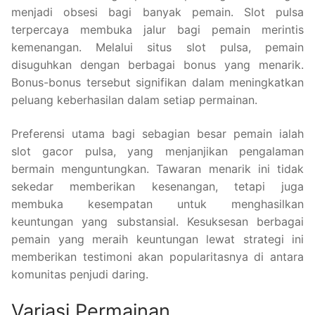
menjadi obsesi bagi banyak pemain. Slot pulsa
terpercaya membuka jalur bagi pemain merintis
kemenangan. Melalui situs slot pulsa, pemain
disuguhkan dengan berbagai bonus yang menarik.
Bonus-bonus tersebut signifikan dalam meningkatkan
peluang keberhasilan dalam setiap permainan.
Preferensi utama bagi sebagian besar pemain ialah
slot gacor pulsa, yang menjanjikan pengalaman
bermain menguntungkan. Tawaran menarik ini tidak
sekedar memberikan kesenangan, tetapi juga
membuka kesempatan untuk menghasilkan
keuntungan yang substansial. Kesuksesan berbagai
pemain yang meraih keuntungan lewat strategi ini
memberikan testimoni akan popularitasnya di antara
komunitas penjudi daring.
Variasi Permainan