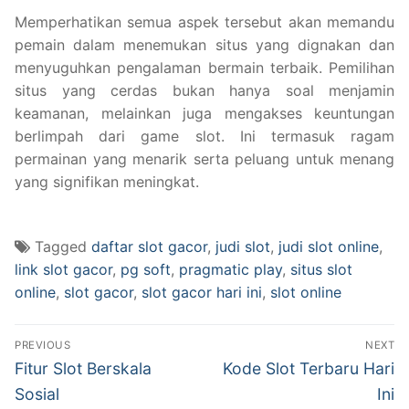
Memperhatikan semua aspek tersebut akan memandu
pemain dalam menemukan situs yang dignakan dan
menyuguhkan pengalaman bermain terbaik. Pemilihan
situs yang cerdas bukan hanya soal menjamin
keamanan, melainkan juga mengakses keuntungan
berlimpah dari game slot. Ini termasuk ragam
permainan yang menarik serta peluang untuk menang
yang signifikan meningkat.
Tagged
daftar slot gacor
,
judi slot
,
judi slot online
,
link slot gacor
,
pg soft
,
pragmatic play
,
situs slot
online
,
slot gacor
,
slot gacor hari ini
,
slot online
Navigasi
PREVIOUS
NEXT
pos
Previous
Next
Fitur Slot Berskala
Kode Slot Terbaru Hari
post:
post:
Sosial
Ini