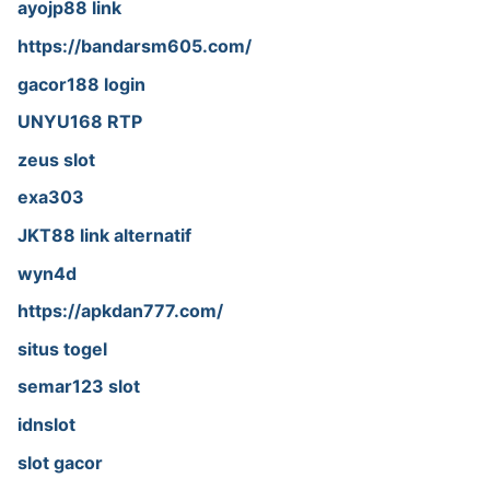
ayojp88 link
https://bandarsm605.com/
gacor188 login
UNYU168 RTP
zeus slot
exa303
JKT88 link alternatif
wyn4d
https://apkdan777.com/
situs togel
semar123 slot
idnslot
slot gacor