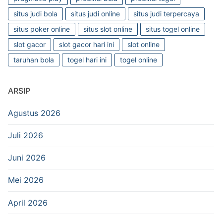
situs judi bola
situs judi online
situs judi terpercaya
situs poker online
situs slot online
situs togel online
slot gacor
slot gacor hari ini
slot online
taruhan bola
togel hari ini
togel online
ARSIP
Agustus 2026
Juli 2026
Juni 2026
Mei 2026
April 2026