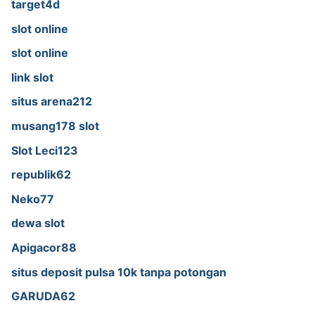
target4d
slot online
slot online
link slot
situs arena212
musang178 slot
Slot Leci123
republik62
Neko77
dewa slot
Apigacor88
situs deposit pulsa 10k tanpa potongan
GARUDA62