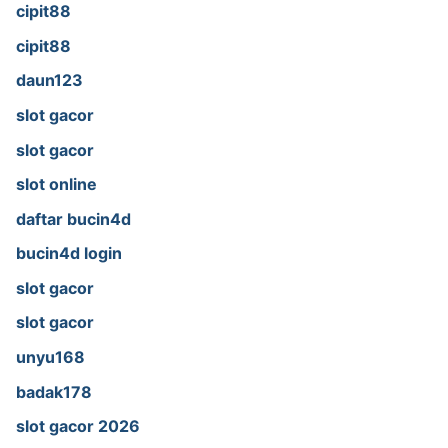
cipit88
cipit88
daun123
slot gacor
slot gacor
slot online
daftar bucin4d
bucin4d login
slot gacor
slot gacor
unyu168
badak178
slot gacor 2026