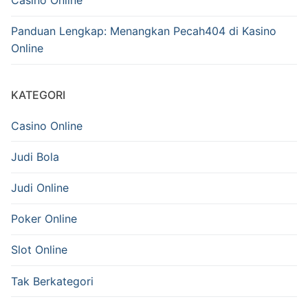
Panduan Lengkap: Menangkan Pecah404 di Kasino
Online
KATEGORI
Casino Online
Judi Bola
Judi Online
Poker Online
Slot Online
Tak Berkategori