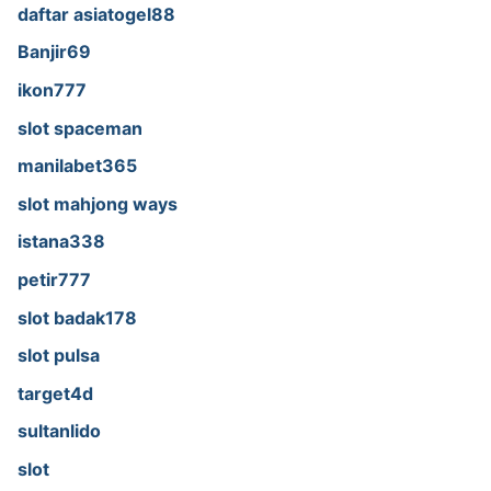
daftar asiatogel88
Banjir69
ikon777
slot spaceman
manilabet365
slot mahjong ways
istana338
petir777
slot badak178
slot pulsa
target4d
sultanlido
slot