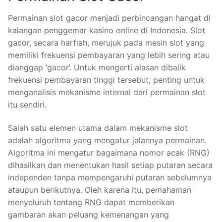
Permainan slot gacor menjadi perbincangan hangat di
kalangan penggemar kasino online di Indonesia. Slot
gacor, secara harfiah, merujuk pada mesin slot yang
memiliki frekuensi pembayaran yang lebih sering atau
dianggap ‘gacor’. Untuk mengerti alasan dibalik
frekuensi pembayaran tinggi tersebut, penting untuk
menganalisis mekanisme internal dari permainan slot
itu sendiri.
Salah satu elemen utama dalam mekanisme slot
adalah algoritma yang mengatur jalannya permainan.
Algoritma ini mengatur bagaimana nomor acak (RNG)
dihasilkan dan menentukan hasil setiap putaran secara
independen tanpa mempengaruhi putaran sebelumnya
ataupun berikutnya. Oleh karena itu, pemahaman
menyeluruh tentang RNG dapat memberikan
gambaran akan peluang kemenangan yang