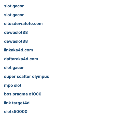
slot gacor
slot gacor
situsdewatoto.com
dewaslot88
dewaslot88
linkaka4d.com
daftaraka4d.com
slot gacor
super scatter olympus
mpo slot
bos pragma x1000
link target4d
slotx50000