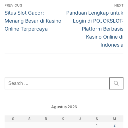
Navigasi
PREVIOUS
NEXT
pos
Previous
Next
Situs Slot Gacor:
Panduan Lengkap untuk
post:
post:
Menang Besar di Kasino
Login di POJOKSLOT:
Online Terpercaya
Platform Berbasis
Kasino Online di
Indonesia
Cari:
Agustus 2026
S
S
R
K
J
S
M
1
2