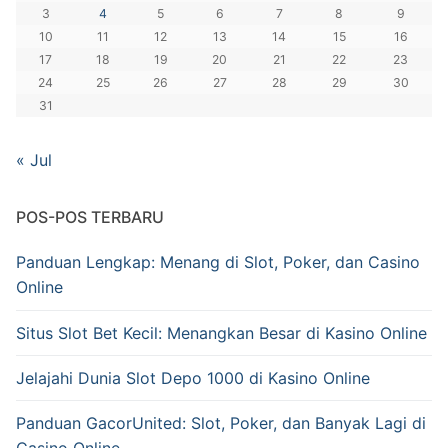
3
4
5
6
7
8
9
10
11
12
13
14
15
16
17
18
19
20
21
22
23
24
25
26
27
28
29
30
31
« Jul
POS-POS TERBARU
Panduan Lengkap: Menang di Slot, Poker, dan Casino
Online
Situs Slot Bet Kecil: Menangkan Besar di Kasino Online
Jelajahi Dunia Slot Depo 1000 di Kasino Online
Panduan GacorUnited: Slot, Poker, dan Banyak Lagi di
Casino Online