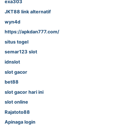
exa303
JKT88 link alternatif
wyn4d
https://apkdan777.com/
situs togel
semar123 slot
idnslot
slot gacor
bet88
slot gacor hari ini
slot online
Rajatoto88
Apinaga login