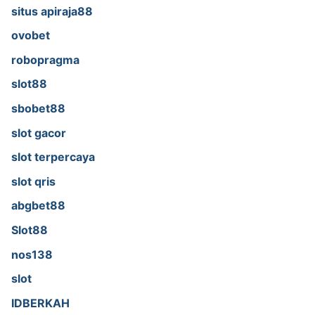
situs apiraja88
ovobet
robopragma
slot88
sbobet88
slot gacor
slot terpercaya
slot qris
abgbet88
Slot88
nos138
slot
IDBERKAH