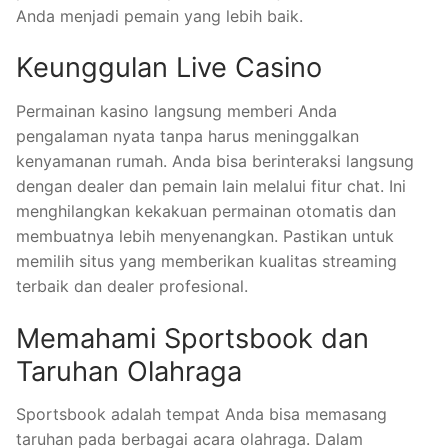
Anda menjadi pemain yang lebih baik.
Keunggulan Live Casino
Permainan kasino langsung memberi Anda
pengalaman nyata tanpa harus meninggalkan
kenyamanan rumah. Anda bisa berinteraksi langsung
dengan dealer dan pemain lain melalui fitur chat. Ini
menghilangkan kekakuan permainan otomatis dan
membuatnya lebih menyenangkan. Pastikan untuk
memilih situs yang memberikan kualitas streaming
terbaik dan dealer profesional.
Memahami Sportsbook dan
Taruhan Olahraga
Sportsbook adalah tempat Anda bisa memasang
taruhan pada berbagai acara olahraga. Dalam