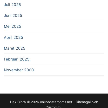
Juli 2025
Juni 2025
Mei 2025
April 2025
Maret 2025
Februari 2025
November 2000
Hak Cipta © 2026 onlinedatarooms.net – Ditenagai oleh
Customify
.