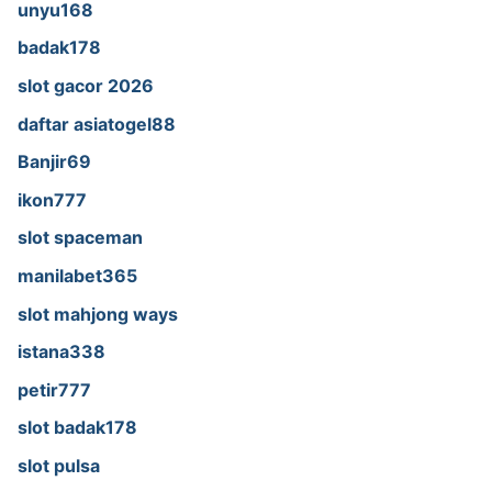
unyu168
badak178
slot gacor 2026
daftar asiatogel88
Banjir69
ikon777
slot spaceman
manilabet365
slot mahjong ways
istana338
petir777
slot badak178
slot pulsa