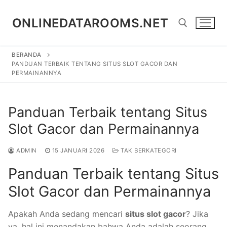
Lompat
ke
ONLINEDATAROOMS.NET
konten
BERANDA
Cari:
PANDUAN TERBAIK TENTANG SITUS SLOT GACOR DAN
PERMAINANNYA
Panduan Terbaik tentang Situs
Slot Gacor dan Permainannya
ADMIN
15 JANUARI 2026
TAK BERKATEGORI
Panduan Terbaik tentang Situs
Slot Gacor dan Permainannya
Apakah Anda sedang mencari
situs slot gacor
? Jika
ya, hal ini menandakan bahwa Anda adalah seorang