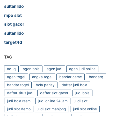
sultanlido
mpo slot
slot gacor
sultanlido
target4d
TAG
aduq
agen bola
agen judi
agen judi online
agen togel
angka togel
bandar ceme
bandarq
bandar togel
bola parlay
daftar judi bola
daftar situs judi
daftar slot gacor
judi bola
judi bola resmi
judi online 24 jam
judi slot
judi slot demo
judi slot mahjong
judi slot online