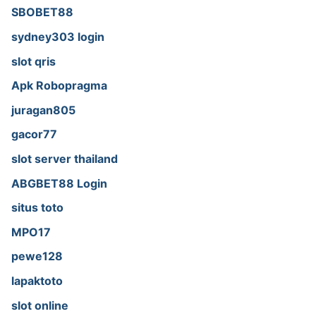
SBOBET88
sydney303 login
slot qris
Apk Robopragma
juragan805
gacor77
slot server thailand
ABGBET88 Login
situs toto
MPO17
pewe128
lapaktoto
slot online