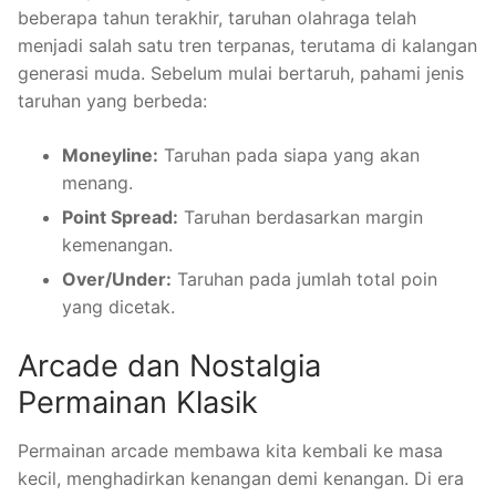
beberapa tahun terakhir, taruhan olahraga telah
menjadi salah satu tren terpanas, terutama di kalangan
generasi muda. Sebelum mulai bertaruh, pahami jenis
taruhan yang berbeda:
Moneyline:
Taruhan pada siapa yang akan
menang.
Point Spread:
Taruhan berdasarkan margin
kemenangan.
Over/Under:
Taruhan pada jumlah total poin
yang dicetak.
Arcade dan Nostalgia
Permainan Klasik
Permainan arcade membawa kita kembali ke masa
kecil, menghadirkan kenangan demi kenangan. Di era