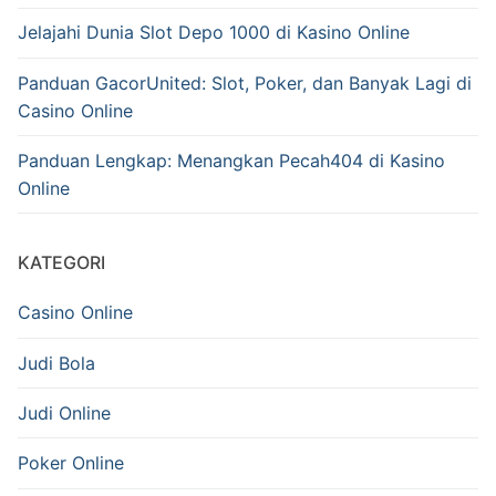
Jelajahi Dunia Slot Depo 1000 di Kasino Online
Panduan GacorUnited: Slot, Poker, dan Banyak Lagi di
Casino Online
Panduan Lengkap: Menangkan Pecah404 di Kasino
Online
KATEGORI
Casino Online
Judi Bola
Judi Online
Poker Online