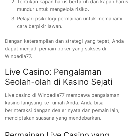
Tentukan kapan harus bertaruh dan kapan harus
mundur untuk mengelola risiko.
Pelajari psikologi permainan untuk memahami
cara berpikir lawan.
Dengan keterampilan dan strategi yang tepat, Anda
dapat menjadi pemain poker yang sukses di
Winpedia77.
Live Casino: Pengalaman
Seolah-olah di Kasino Sejati
Live casino di Winpedia77 membawa pengalaman
kasino langsung ke rumah Anda. Anda bisa
berinteraksi dengan dealer nyata dan pemain lain,
menciptakan suasana yang mendebarkan.
Permainan Live Casino yang