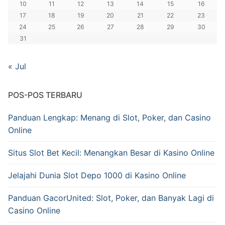
10
11
12
13
14
15
16
17
18
19
20
21
22
23
24
25
26
27
28
29
30
31
« Jul
POS-POS TERBARU
Panduan Lengkap: Menang di Slot, Poker, dan Casino
Online
Situs Slot Bet Kecil: Menangkan Besar di Kasino Online
Jelajahi Dunia Slot Depo 1000 di Kasino Online
Panduan GacorUnited: Slot, Poker, dan Banyak Lagi di
Casino Online