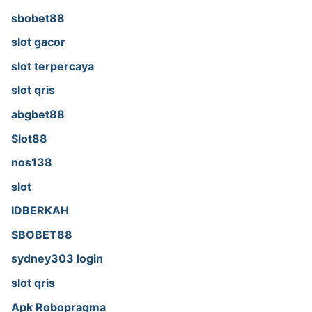
sbobet88
slot gacor
slot terpercaya
slot qris
abgbet88
Slot88
nos138
slot
IDBERKAH
SBOBET88
sydney303 login
slot qris
Apk Robopragma