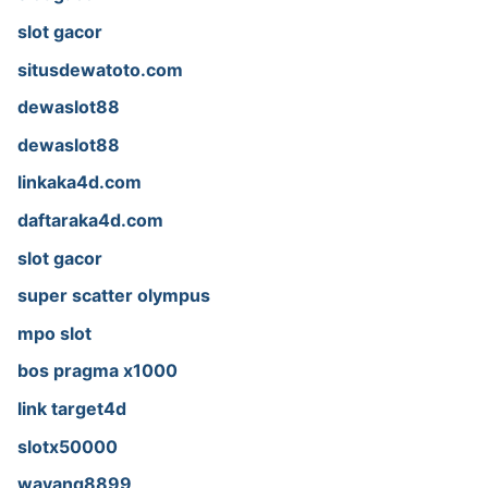
slot gacor
situsdewatoto.com
dewaslot88
dewaslot88
linkaka4d.com
daftaraka4d.com
slot gacor
super scatter olympus
mpo slot
bos pragma x1000
link target4d
slotx50000
wayang8899