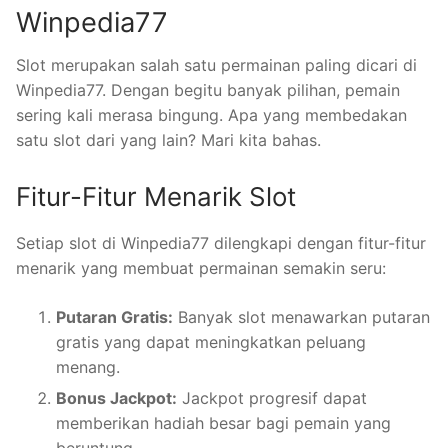
Winpedia77
Slot merupakan salah satu permainan paling dicari di
Winpedia77. Dengan begitu banyak pilihan, pemain
sering kali merasa bingung. Apa yang membedakan
satu slot dari yang lain? Mari kita bahas.
Fitur-Fitur Menarik Slot
Setiap slot di Winpedia77 dilengkapi dengan fitur-fitur
menarik yang membuat permainan semakin seru:
Putaran Gratis:
Banyak slot menawarkan putaran
gratis yang dapat meningkatkan peluang
menang.
Bonus Jackpot:
Jackpot progresif dapat
memberikan hadiah besar bagi pemain yang
beruntung.