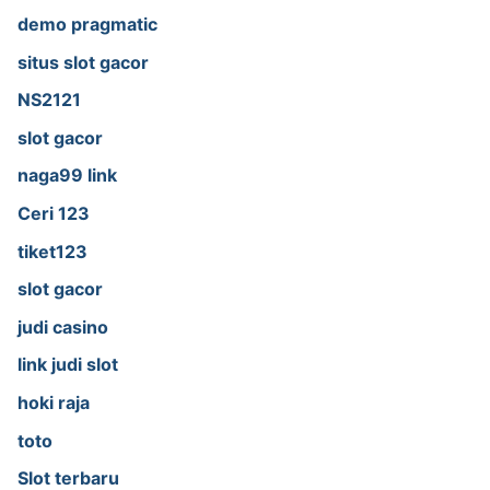
demo pragmatic
situs slot gacor
NS2121
slot gacor
naga99 link
Ceri 123
tiket123
slot gacor
judi casino
link judi slot
hoki raja
toto
Slot terbaru