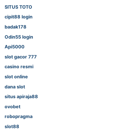
SITUS TOTO
cipit88 login
badak178
Odin55 login
Api5000
slot gacor 777
casino resmi
slot online
dana slot
situs apiraja88
ovobet
robopragma
slot88