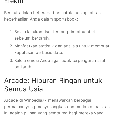
Efektif
Berikut adalah beberapa tips untuk meningkatkan
keberhasilan Anda dalam sportsbook:
Selalu lakukan riset tentang tim atau atlet
sebelum bertaruh.
Manfaatkan statistik dan analisis untuk membuat
keputusan berbasis data.
Kelola emosi Anda agar tidak terpengaruh saat
bertaruh.
Arcade: Hiburan Ringan untuk
Semua Usia
Arcade di Winpedia77 menawarkan berbagai
permainan yang menyenangkan dan mudah dimainkan.
Ini adalah pilihan yang sempurna bagi mereka yang