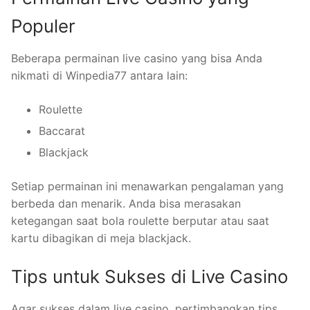
Populer
Beberapa permainan live casino yang bisa Anda
nikmati di Winpedia77 antara lain:
Roulette
Baccarat
Blackjack
Setiap permainan ini menawarkan pengalaman yang
berbeda dan menarik. Anda bisa merasakan
ketegangan saat bola roulette berputar atau saat
kartu dibagikan di meja blackjack.
Tips untuk Sukses di Live Casino
Agar sukses dalam live casino, pertimbangkan tips