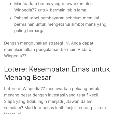
Manfaatkan bonus yang ditawarkan oleh
Winpedia77 untuk bermain lebih lama.
Pahami tabel pembayaran sebelum memulai
permainan untuk mengetahui simbol mana yang
paling berharga.
Dengan menggunakan strategi ini, Anda dapat
memaksimalkan pengalaman bermain Anda di
Winpedia77.
Lotere: Kesempatan Emas untuk
Menang Besar
Lotere di Winpedia77 menawarkan peluang untuk
menang besar dengan investasi yang relatif kecil.
Siapa yang tidak ingin menjadi jutawan dalam
semalam? Mari kita bahas lebih lanjut tentang sistem
lotere ini.