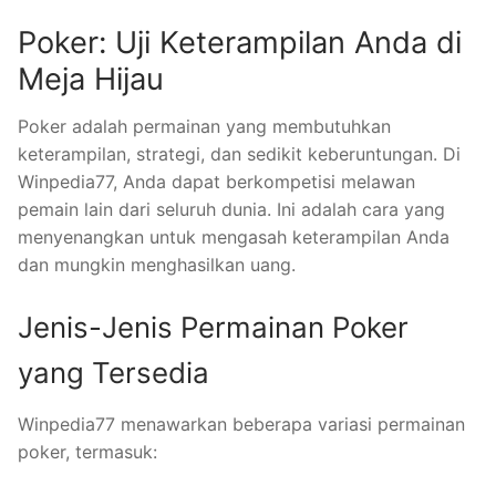
Poker: Uji Keterampilan Anda di
Meja Hijau
Poker adalah permainan yang membutuhkan
keterampilan, strategi, dan sedikit keberuntungan. Di
Winpedia77, Anda dapat berkompetisi melawan
pemain lain dari seluruh dunia. Ini adalah cara yang
menyenangkan untuk mengasah keterampilan Anda
dan mungkin menghasilkan uang.
Jenis-Jenis Permainan Poker
yang Tersedia
Winpedia77 menawarkan beberapa variasi permainan
poker, termasuk: