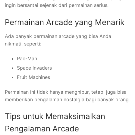
ingin bersantai sejenak dari permainan serius.
Permainan Arcade yang Menarik
Ada banyak permainan arcade yang bisa Anda
nikmati, seperti:
Pac-Man
Space Invaders
Fruit Machines
Permainan ini tidak hanya menghibur, tetapi juga bisa
memberikan pengalaman nostalgia bagi banyak orang.
Tips untuk Memaksimalkan
Pengalaman Arcade