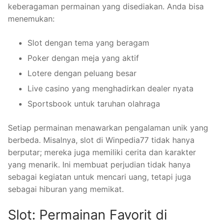
keberagaman permainan yang disediakan. Anda bisa
menemukan:
Slot dengan tema yang beragam
Poker dengan meja yang aktif
Lotere dengan peluang besar
Live casino yang menghadirkan dealer nyata
Sportsbook untuk taruhan olahraga
Setiap permainan menawarkan pengalaman unik yang
berbeda. Misalnya, slot di Winpedia77 tidak hanya
berputar; mereka juga memiliki cerita dan karakter
yang menarik. Ini membuat perjudian tidak hanya
sebagai kegiatan untuk mencari uang, tetapi juga
sebagai hiburan yang memikat.
Slot: Permainan Favorit di