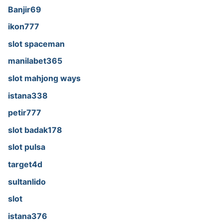
Banjir69
ikon777
slot spaceman
manilabet365
slot mahjong ways
istana338
petir777
slot badak178
slot pulsa
target4d
sultanlido
slot
istana376