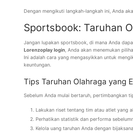
Dengan mengikuti langkah-langkah ini, Anda akan
Sportsbook: Taruhan 
Jangan lupakan sportsbook, di mana Anda dapat
Lorenzoplay login
, Anda akan menemukan pilihan
Ini adalah cara yang mengasyikkan untuk mengi
keuntungan.
Tips Taruhan Olahraga yang Ef
Sebelum Anda mulai bertaruh, pertimbangkan tip
Lakukan riset tentang tim atau atlet yang 
Perhatikan statistik dan performa sebelum
Kelola uang taruhan Anda dengan bijaksana