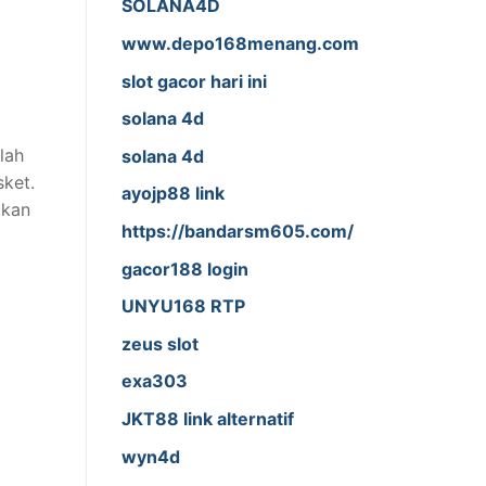
SOLANA4D
www.depo168menang.com
slot gacor hari ini
solana 4d
lah
solana 4d
sket.
ayojp88 link
tkan
https://bandarsm605.com/
gacor188 login
UNYU168 RTP
zeus slot
exa303
JKT88 link alternatif
wyn4d