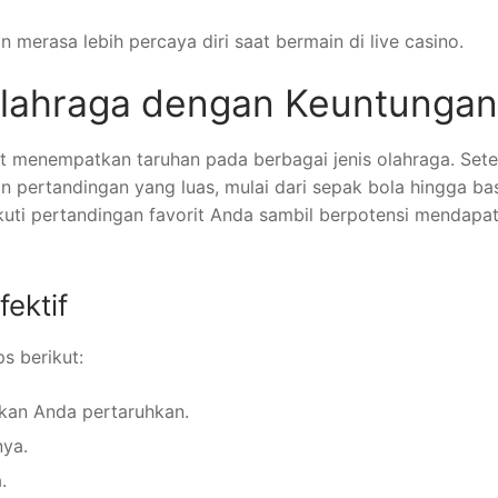
 merasa lebih percaya diri saat bermain di live casino.
Olahraga dengan Keuntungan
 menempatkan taruhan pada berbagai jenis olahraga. Sete
 pertandingan yang luas, mulai dari sepak bola hingga ba
kuti pertandingan favorit Anda sambil berpotensi mendapa
ektif
s berikut:
akan Anda pertaruhkan.
nya.
.