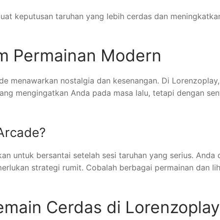
uat keputusan taruhan yang lebih cerdas dan meningkatka
am Permainan Modern
cade menawarkan nostalgia dan kesenangan. Di Lorenzoplay
ng mengingatkan Anda pada masa lalu, tetapi dengan sen
Arcade?
 untuk bersantai setelah sesi taruhan yang serius. Anda 
lukan strategi rumit. Cobalah berbagai permainan dan lih
emain Cerdas di Lorenzoplay