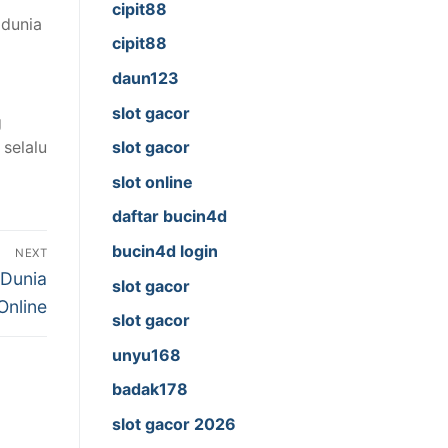
cipit88
 dunia
cipit88
daun123
slot gacor
g
selalu
slot gacor
slot online
daftar bucin4d
bucin4d login
NEXT
 Dunia
slot gacor
Online
slot gacor
unyu168
badak178
slot gacor 2026