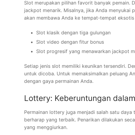
Slot merupakan pilihan favorit banyak pemain.
jackpot menarik. Misalnya, jika Anda menyukai 
akan membawa Anda ke tempat-tempat eksotis 
Slot klasik dengan tiga gulungan
Slot video dengan fitur bonus
Slot progresif yang menawarkan jackpot m
Setiap jenis slot memiliki keunikan tersendiri. 
untuk dicoba. Untuk memaksimalkan peluang An
dengan gaya permainan Anda.
Lottery: Keberuntungan dal
Permainan lottery juga menjadi salah satu daya 
berharap yang terbaik. Penarikan dilakukan sec
yang menggiurkan.