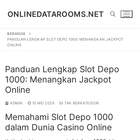
Lompat
ke
ONLINEDATAROOMS.NET
konten
BERANDA
Cari:
PANDUAN LENGKAP SLOT DEPO 1000: MENANGKAN JACKPOT
ONLINE
Panduan Lengkap Slot Depo
1000: Menangkan Jackpot
Online
ADMIN
10 MEI 2026
TAK BERKATEGORI
Memahami Slot Depo 1000
dalam Dunia Casino Online