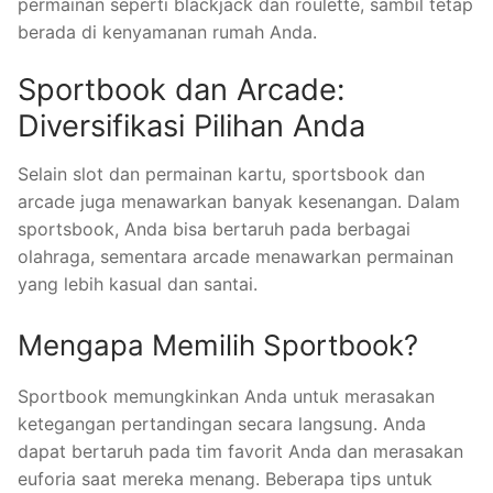
permainan seperti blackjack dan roulette, sambil tetap
berada di kenyamanan rumah Anda.
Sportbook dan Arcade:
Diversifikasi Pilihan Anda
Selain slot dan permainan kartu, sportsbook dan
arcade juga menawarkan banyak kesenangan. Dalam
sportsbook, Anda bisa bertaruh pada berbagai
olahraga, sementara arcade menawarkan permainan
yang lebih kasual dan santai.
Mengapa Memilih Sportbook?
Sportbook memungkinkan Anda untuk merasakan
ketegangan pertandingan secara langsung. Anda
dapat bertaruh pada tim favorit Anda dan merasakan
euforia saat mereka menang. Beberapa tips untuk