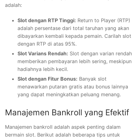
adalah:
Slot dengan RTP Tinggi:
Return to Player (RTP)
adalah persentase dari total taruhan yang akan
dibayarkan kembali kepada pemain. Carilah slot
dengan RTP di atas 95%.
Slot Varians Rendah:
Slot dengan varian rendah
memberikan pembayaran lebih sering, meskipun
hadiahnya lebih kecil.
Slot dengan Fitur Bonus:
Banyak slot
menawarkan putaran gratis atau bonus lainnya
yang dapat meningkatkan peluang menang.
Manajemen Bankroll yang Efektif
Manajemen bankroll adalah aspek penting dalam
bermain slot. Berikut adalah beberapa tips untuk