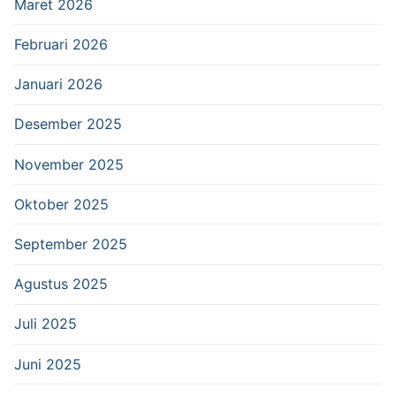
Maret 2026
Februari 2026
Januari 2026
Desember 2025
November 2025
Oktober 2025
September 2025
Agustus 2025
Juli 2025
Juni 2025