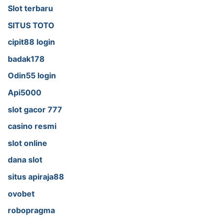
Slot terbaru
SITUS TOTO
cipit88 login
badak178
Odin55 login
Api5000
slot gacor 777
casino resmi
slot online
dana slot
situs apiraja88
ovobet
robopragma