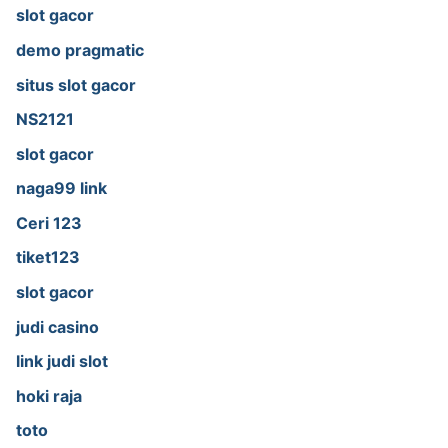
slot gacor
demo pragmatic
situs slot gacor
NS2121
slot gacor
naga99 link
Ceri 123
tiket123
slot gacor
judi casino
link judi slot
hoki raja
toto