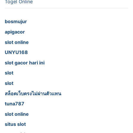
Togel Online
bosmujur
apigacor
slot online
UNYU168
slot gacor hari ini
slot
slot
สล็อตเว็บตรงไม่ผ่านตัวแทน
tuna787
slot online
situs slot