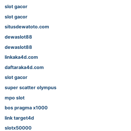
slot gacor
slot gacor
situsdewatoto.com
dewaslot88
dewaslot88
linkaka4d.com
daftaraka4d.com
slot gacor
super scatter olympus
mpo slot
bos pragma x1000
link target4d
slotx50000