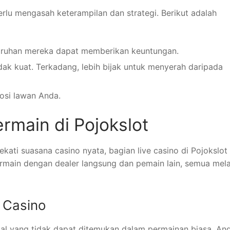
lu mengasah keterampilan dan strategi. Berikut adalah
aruhan mereka dapat memberikan keuntungan.
dak kuat. Terkadang, lebih bijak untuk menyerah daripada
osi lawan Anda.
ermain di Pojokslot
ati suasana casino nyata, bagian live casino di Pojokslot
bermain dengan dealer langsung dan pemain lain, semua mela
 Casino
ial yang tidak dapat ditemukan dalam permainan biasa. An