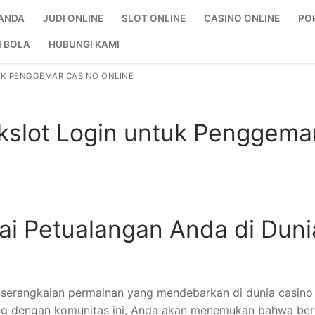
ANDA
JUDI ONLINE
SLOT ONLINE
CASINO ONLINE
PO
I BOLA
HUBUNGI KAMI
K PENGGEMAR CASINO ONLINE
kslot Login untuk Penggema
ai Petualangan Anda di Duni
 serangkaian permainan yang mendebarkan di dunia casino
ng dengan komunitas ini, Anda akan menemukan bahwa ber