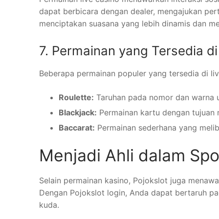
dapat berbicara dengan dealer, mengajukan pert
menciptakan suasana yang lebih dinamis dan m
7. Permainan yang Tersedia di
Beberapa permainan populer yang tersedia di liv
Roulette:
Taruhan pada nomor dan warna 
Blackjack:
Permainan kartu dengan tujuan m
Baccarat:
Permainan sederhana yang melib
Menjadi Ahli dalam Spo
Selain permainan kasino, Pojokslot juga menaw
Dengan Pojokslot login, Anda dapat bertaruh pa
kuda.