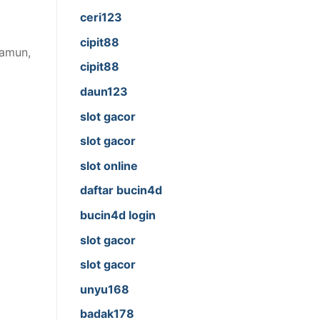
ceri123
cipit88
Namun,
cipit88
daun123
slot gacor
slot gacor
slot online
daftar bucin4d
bucin4d login
slot gacor
slot gacor
unyu168
badak178