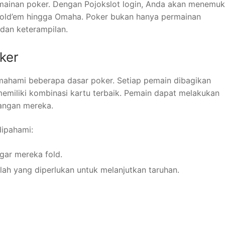
permainan poker. Dengan Pojokslot login, Anda akan menemu
 Hold’em hingga Omaha. Poker bukan hanya permainan
 dan keterampilan.
ker
mahami beberapa dasar poker. Setiap pemain dibagikan
memiliki kombinasi kartu terbaik. Pemain dapat melakukan
tangan mereka.
dipahami:
gar mereka fold.
lah yang diperlukan untuk melanjutkan taruhan.