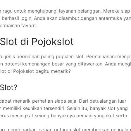
an ragu untuk menghubungi layanan pelanggan. Mereka siap
h berhasil login, Anda akan disambut dengan antarmuka ya
rmainan favorit.
lot di Pojokslot
tu jenis permainan paling populer: slot. Permainan ini menja
an potensi kemenangan besar yang ditawarkan. Anda mung
ot di Pojokslot begitu menarik?
Slot?
pat menarik perhatian siapa saja. Dari petualangan luar
 memiliki keunikan tersendiri. Selain itu, banyak slot yang
erus meningkat seiring banyaknya pemain yang ikut serta.
ng mendebarkan, setiap putaran slot memberikan pengala