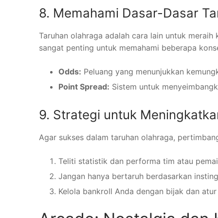
8. Memahami Dasar-Dasar Ta
Taruhan olahraga adalah cara lain untuk meraih
sangat penting untuk memahami beberapa kons
Odds:
Peluang yang menunjukkan kemungkin
Point Spread:
Sistem untuk menyeimbangka
9. Strategi untuk Meningkatk
Agar sukses dalam taruhan olahraga, pertimbang
Teliti statistik dan performa tim atau pe
Jangan hanya bertaruh berdasarkan insting;
Kelola bankroll Anda dengan bijak dan atu