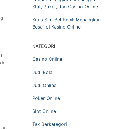
Slot, Poker, dan Casino Online
ng
Situs Slot Bet Kecil: Menangkan
Besar di Kasino Online
KATEGORI
di
Casino Online
kin
Judi Bola
Judi Online
Poker Online
Slot Online
Tak Berkategori
man